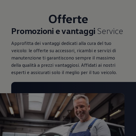
Mondo Volkswagen
Il Bar del Lunedì
Offerte
VanLife Stories
75 anni di Bulli
Guida autonoma
Promozioni e vantaggi
Service
ID. Buzz al World Ducati Week 2026
Contatti
Approfitta dei vantaggi dedicati alla cura del tuo
veicolo: le offerte su accessori, ricambi e servizi di
manutenzione ti garantiscono sempre il massimo
della qualità a prezzi vantaggiosi. Affidati ai nostri
esperti e assicurati solo il meglio per il tuo veicolo.