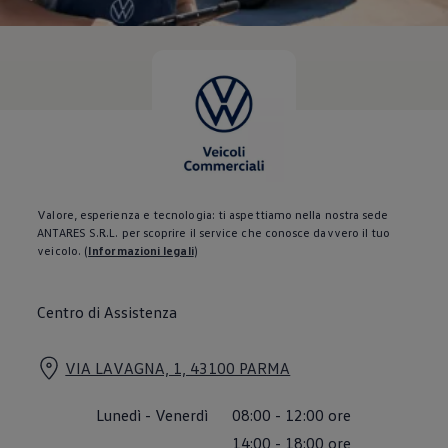
Servizi Finanziari
Progetto Valore Volkswagen
Più Credito
Noleggio
Leasing Finanziario
Servizi Assicurativi
Polizza Protezione Credito
Assicurazione GAP Protezioneventi
Estensione Garanzia Usato
Furto e incendio
Sistemi di Identificazione Veicolo
Safe inMotion e Capital Safe +
Valore, esperienza e tecnologia: ti aspettiamo nella nostra sede
Allestimenti e personalizzazioni
ANTARES S.R.L. per scoprire il service che conosce davvero il tuo
Allestimenti chiavi in mano
veicolo.
(
Informazioni legali
)
Trasporto persone con disabilità
Listini e Dati tecnici
Veicoli in pronta consegna
Centro di Assistenza
Mobilità elettrica e Ibrida Plug-In
Guida sui veicoli elettrici e sulle batterie
Veicoli elettrici
VIA LAVAGNA, 1, 43100 PARMA
Soluzioni di ricarica e autonomia
Simulatore del tempo di ricarica
Simulatore dell’autonomia
Lunedì
-
Venerdì
08:00
-
12:00
ore
Ricarica domestica
Ricarica in movimento
14:00
-
18:00
ore