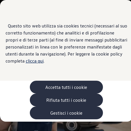
Veicoli
Scopri i modelli
Commerciali
Categorie modelli
Furgoni
VanLife
Questo sito web utilizza sia cookies tecnici (necessari al suo
Passa
Passa ai
Pick-up
Centro di Assistenza
corretto funzionamento) che analitici e di profilazione
contenuti
a
Veicoli Commerciali Elettrici
ANTARES
principali
fondo
Van
propri e di terze parti (al fine di inviare messaggi pubblicitari
pagina
Modelli precedenti
personalizzati in linea con le preferenze manifestate dagli
Confronta i modelli
utenti durante la navigazione). Per leggere la cookie policy
Configurazioni salvate
Volkswagen Auto
completa
clicca qui
.
Acquista il tuo Veicolo Volkswagen
Promozioni
Promozioni e offerte
Ecoincentivi Volkswagen
5 Plus
Accetta tutti i cookie
Usato Certificato
Cos’è Usato Certificato?
Rifiuta tutti i cookie
Garanzia Usato
Assicurazioni
Clienti Business
Gestisci i cookie
Gamma, promozioni e servizi
Service Flotte
Area Contatti Clienti Business