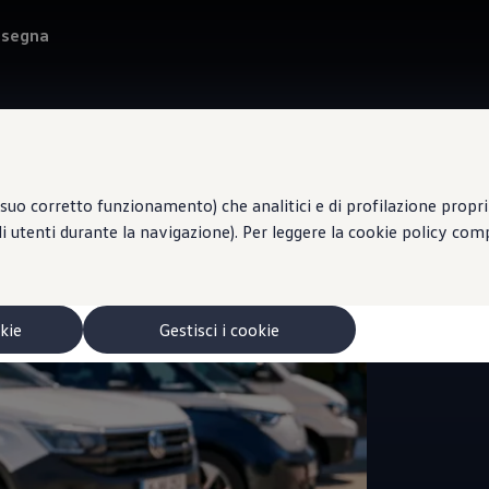
onsegna
suo corretto funzionamento) che analitici e di profilazione propri e
li utenti durante la navigazione). Per leggere la cookie policy co
Centro di
AU
okie
Gestisci i cookie