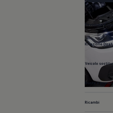
Revisione e ta
Ricezione Diret
Veicolo sostitu
Ruote e pneuma
Ricambi