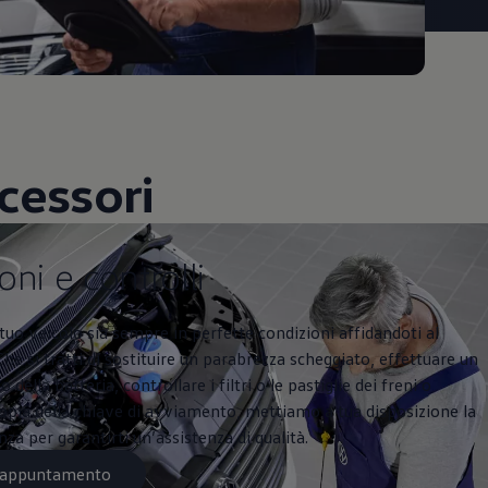
cessori
ntrolli
oni e controlli
l tuo veicolo sia sempre in perfette condizioni affidandoti al
Che si tratti di sostituire un parabrezza scheggiato, effettuare un
 della batteria, controllare i filtri o le pastiglie dei freni o
opia della chiave di avviamento, mettiamo a tua disposizione la
a per garantirti un’assistenza di qualità.
n appuntamento