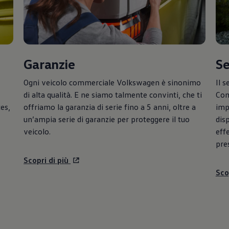
Garanzie
Se
Ogni veicolo commerciale
Volkswagen
è sinonimo
Il s
di alta qualità. E ne siamo talmente convinti, che ti
Com
es,
offriamo la garanzia di serie fino a 5 anni, oltre a
imp
un’ampia serie di garanzie per proteggere il tuo
dis
veicolo.
eff
pres
Scopri di più
Sco