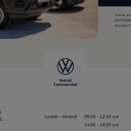
Valore, es
AUTOADRIA 
davvero il
o
Lunedì
-
Venerdì
08:00
-
12:30
ore
L
14:00
-
18:00
ore