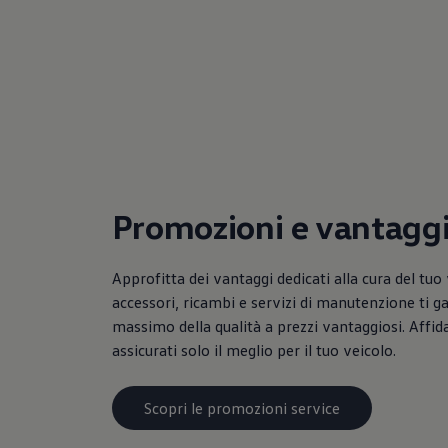
Mondo Volkswagen
Il Bar del Lunedì
VanLife Stories
75 anni di Bulli
Guida autonoma
ID. Buzz al World Ducati Week 2026
Contatti
Promozioni e vantagg
Approfitta dei vantaggi dedicati alla cura del tuo 
accessori, ricambi e servizi di manutenzione ti g
massimo della qualità a prezzi vantaggiosi. Affidat
assicurati solo il meglio per il tuo veicolo.
Scopri le promozioni service