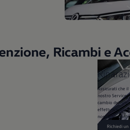
nzione, Ricambi e Ac
Riparazioni e co
Riparazi
Assicurati che i
nostro Service. 
cambio dell’olio o
effettuare una c
nostra competenz
Richiedi u