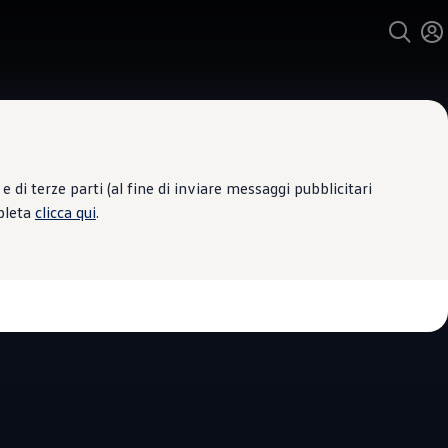
 di terze parti (al fine di inviare messaggi pubblicitari
mpleta
clicca qui
.
 Assistenza
TOADRIA DIVISIONE
4.9
|
12 Recensioni