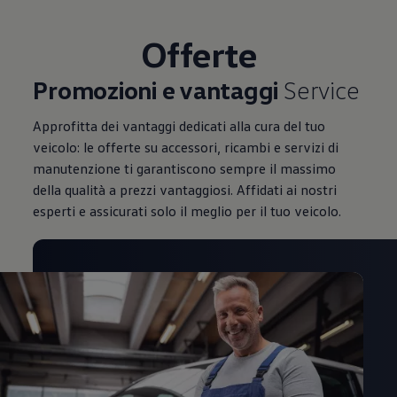
Mondo Volkswagen
Il Bar del Lunedì
Offerte
VanLife Stories
75 anni di Bulli
Guida autonoma
Promozioni e vantaggi
Service
ID. Buzz al World Ducati Week 2026
Contatti
Approfitta dei vantaggi dedicati alla cura del tuo
veicolo: le offerte su accessori, ricambi e servizi di
manutenzione ti garantiscono sempre il massimo
della qualità a prezzi vantaggiosi. Affidati ai nostri
esperti e assicurati solo il meglio per il tuo veicolo.