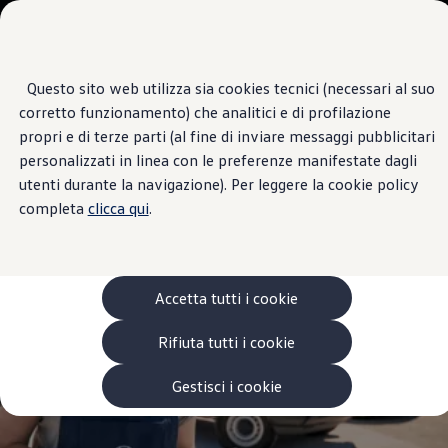
Veicoli
Scopri i modelli
Commerciali
Categorie modelli
Furgoni
VanLife
Questo sito web utilizza sia cookies tecnici (necessari al suo
Passa
Passa ai
Pick-up
Centro di Assistenza
corretto funzionamento) che analitici e di profilazione
contenuti
a
Veicoli Commerciali Elettrici
AUTOLIGURE
principali
fondo
Van
propri e di terze parti (al fine di inviare messaggi pubblicitari
pagina
Modelli precedenti
personalizzati in linea con le preferenze manifestate dagli
Confronta i modelli
utenti durante la navigazione). Per leggere la cookie policy
Configurazioni salvate
Volkswagen Auto
completa
clicca qui
.
Acquista il tuo Veicolo Volkswagen
Promozioni
Promozioni e offerte
Ecoincentivi Volkswagen
5 Plus
Accetta tutti i cookie
Usato Certificato
Cos’è Usato Certificato?
Rifiuta tutti i cookie
Garanzia Usato
Assicurazioni
Clienti Business
Gestisci i cookie
Gamma, promozioni e servizi
Service Flotte
Area Contatti Clienti Business