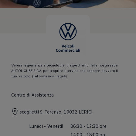
Servizi Finanziari
Progetto Valore Volkswagen
Più Credito
Noleggio
Leasing Finanziario
Servizi Assicurativi
Polizza Protezione Credito
Assicurazione GAP Protezioneventi
Estensione Garanzia Usato
Furto e incendio
Sistemi di Identificazione Veicolo
Safe inMotion e Capital Safe +
Valore, esperienza e tecnologia: ti aspettiamo nella nostra sede
Allestimenti e personalizzazioni
AUTOLIGURE S.P.A. per scoprire il service che conosce davvero il
Allestimenti chiavi in mano
tuo veicolo.
(
Informazioni legali
)
Trasporto persone con disabilità
Listini e Dati tecnici
Veicoli in pronta consegna
Centro di Assistenza
Mobilità elettrica e Ibrida Plug-In
Guida sui veicoli elettrici e sulle batterie
Veicoli elettrici
scoglietti S. Terenzo, 19032 LERICI
Soluzioni di ricarica e autonomia
Simulatore del tempo di ricarica
Simulatore dell’autonomia
Lunedì
-
Venerdì
08:30
-
12:30
ore
Ricarica domestica
Ricarica in movimento
14:00
-
18:00
ore