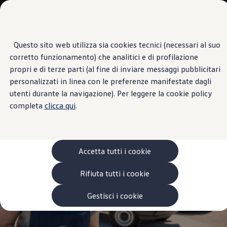
Veicoli
Scopri i modelli
Commerciali
Categorie modelli
Furgoni
VanLife
Questo sito web utilizza sia cookies tecnici (necessari al suo
Passa
Passa ai
Pick-up
Centro di Assistenza
corretto funzionamento) che analitici e di profilazione
contenuti
a
Veicoli Commerciali Elettrici
AUTO R
principali
fondo
Van
propri e di terze parti (al fine di inviare messaggi pubblicitari
pagina
Modelli precedenti
personalizzati in linea con le preferenze manifestate dagli
Confronta i modelli
utenti durante la navigazione). Per leggere la cookie policy
Configurazioni salvate
Volkswagen Auto
completa
clicca qui
.
Acquista il tuo Veicolo Volkswagen
Promozioni
Promozioni e offerte
Ecoincentivi Volkswagen
5 Plus
Accetta tutti i cookie
Usato Certificato
Cos’è Usato Certificato?
Rifiuta tutti i cookie
Garanzia Usato
Assicurazioni
Clienti Business
Gestisci i cookie
Gamma, promozioni e servizi
Service Flotte
Area Contatti Clienti Business