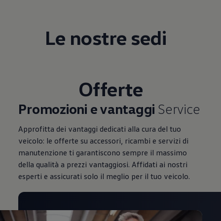
Mondo Volkswagen
Il Bar del Lunedì
VanLife Stories
Le nostre sedi
75 anni di Bulli
Guida autonoma
ID. Buzz al World Ducati Week 2026
Contatti
Offerte
Promozioni e vantaggi
Service
Approfitta dei vantaggi dedicati alla cura del tuo
veicolo: le offerte su accessori, ricambi e servizi di
manutenzione ti garantiscono sempre il massimo
della qualità a prezzi vantaggiosi. Affidati ai nostri
esperti e assicurati solo il meglio per il tuo veicolo.