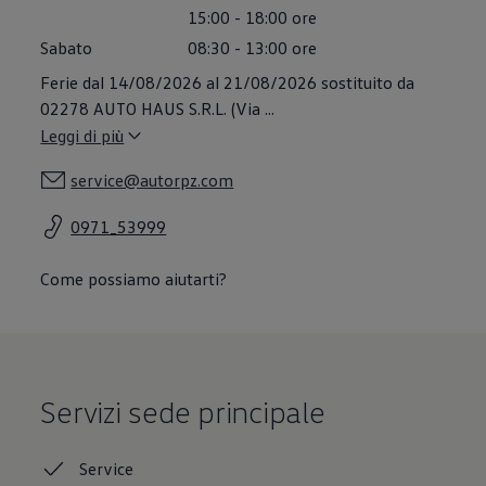
Accessori per la ricarica
15:00
-
18:00
ore
Calcolo percorso
Sabato
08:30
-
13:00
ore
Connettività e Sicurezza
VW Connect
Ferie dal 14/08/2026 al 21/08/2026 sostituito da
VW Connect per ID. Buzz
02278 AUTO HAUS S.R.L. (Via
...
VW Connect per Amarok
VW Connect per Transporter e Caravelle
Leggi di più
Sistemi di assistenza alla guida
Aggiornamenti software
service@autorpz.com
Aggiornamenti software per ID. Buzz
Car-Net e App-connect
0971_53999
California App
Service
Promozioni
Come possiamo aiutarti?
Manutenzione e Servizi
Piani di Manutenzione
Ricambi, Oli Motore e Fluidi
Ruote e Pneumatici
Servizio Officina Mobile
Finanziamento Save&Care
Accessori
Servizi sede principale
Manuale uso e Manutenzione
Servizio Mobilità
Garanzie
Service
Informazioni utili