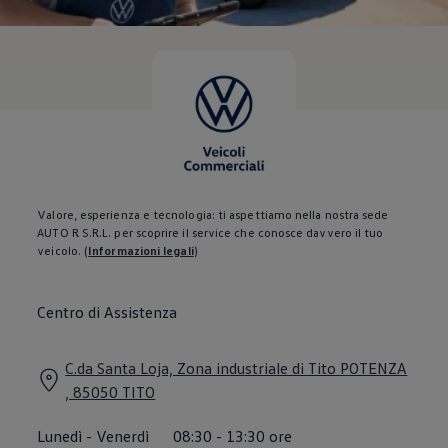
Servizi Finanziari
Progetto Valore Volkswagen
Più Credito
Noleggio
Leasing Finanziario
Servizi Assicurativi
Polizza Protezione Credito
Assicurazione GAP Protezioneventi
Estensione Garanzia Usato
Furto e incendio
Sistemi di Identificazione Veicolo
Safe inMotion e Capital Safe +
Valore, esperienza e tecnologia: ti aspettiamo nella nostra sede
Allestimenti e personalizzazioni
AUTO R S.R.L. per scoprire il service che conosce davvero il tuo
Allestimenti chiavi in mano
veicolo.
(
Informazioni legali
)
Trasporto persone con disabilità
Listini e Dati tecnici
Veicoli in pronta consegna
Centro di Assistenza
Mobilità elettrica e Ibrida Plug-In
Guida sui veicoli elettrici e sulle batterie
Veicoli elettrici
C.da Santa Loja, Zona industriale di Tito POTENZA
Soluzioni di ricarica e autonomia
Simulatore del tempo di ricarica
, 85050 TITO
Simulatore dell’autonomia
Ricarica domestica
Lunedì
-
Venerdì
08:30
-
13:30
ore
Ricarica in movimento