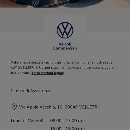
Servizi Finanziari
Progetto Valore Volkswagen
Più Credito
Noleggio
Leasing Finanziario
Servizi Assicurativi
Polizza Protezione Credito
Assicurazione GAP Protezioneventi
Estensione Garanzia Usato
Furto e incendio
Sistemi di Identificazione Veicolo
Safe inMotion e Capital Safe +
Valore, esperienza e tecnologia: ti aspettiamo nella nostra sede
Allestimenti e personalizzazioni
AUTOVELLETRI S.R.L. per scoprire il service che conosce davvero il
Allestimenti chiavi in mano
tuo veicolo.
(
Informazioni legali
)
Trasporto persone con disabilità
Listini e Dati tecnici
Veicoli in pronta consegna
Centro di Assistenza
Mobilità elettrica e Ibrida Plug-In
Guida sui veicoli elettrici e sulle batterie
Veicoli elettrici
Via Appia Vecchia, 10, 00049 VELLETRI
Soluzioni di ricarica e autonomia
Simulatore del tempo di ricarica
Simulatore dell’autonomia
Lunedì
-
Venerdì
08:00
-
13:00
ore
Ricarica domestica
Ricarica in movimento
15:00
-
18:00
ore