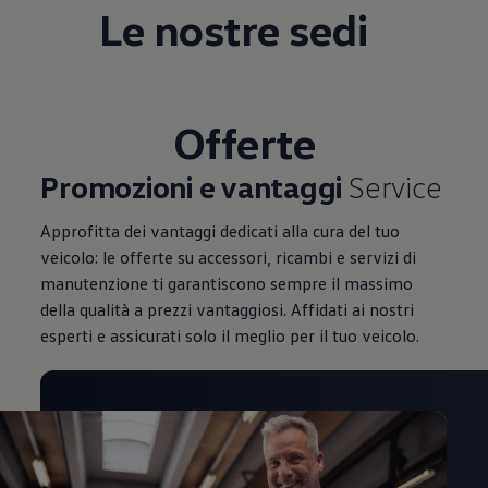
Le nostre sedi
Mondo Volkswagen
Il Bar del Lunedì
VanLife Stories
75 anni di Bulli
Guida autonoma
ID. Buzz al World Ducati Week 2026
Offerte
Contatti
Promozioni e vantaggi
Service
Approfitta dei vantaggi dedicati alla cura del tuo
veicolo: le offerte su accessori, ricambi e servizi di
manutenzione ti garantiscono sempre il massimo
della qualità a prezzi vantaggiosi. Affidati ai nostri
esperti e assicurati solo il meglio per il tuo veicolo.