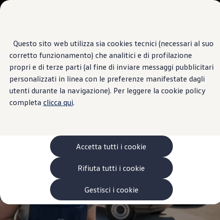
Veicoli
Scopri i modelli
Commerciali
Categorie modelli
Furgoni
VanLife
Questo sito web utilizza sia cookies tecnici (necessari al suo
Passa
Passa ai
Pick-up
Centro di Assistenza
corretto funzionamento) che analitici e di profilazione
contenuti
a
Veicoli Commerciali Elettrici
AUTOVELLETRI
principali
fondo
Van
propri e di terze parti (al fine di inviare messaggi pubblicitari
pagina
Modelli precedenti
personalizzati in linea con le preferenze manifestate dagli
Confronta i modelli
4.3
|
8 Recensioni
utenti durante la navigazione). Per leggere la cookie policy
Configurazioni salvate
Volkswagen Auto
completa
clicca qui
.
Acquista il tuo Veicolo Volkswagen
Promozioni
Promozioni e offerte
Ecoincentivi Volkswagen
5 Plus
Accetta tutti i cookie
Usato Certificato
Cos’è Usato Certificato?
Rifiuta tutti i cookie
Garanzia Usato
Assicurazioni
Clienti Business
Gestisci i cookie
Gamma, promozioni e servizi
Service Flotte
Area Contatti Clienti Business