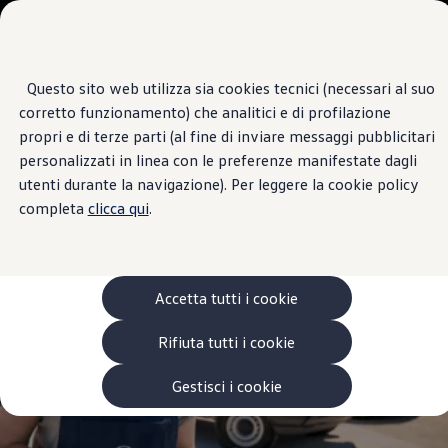
Veicoli
Scopri i modelli
Commerciali
Categorie modelli
Furgoni
VanLife
Questo sito web utilizza sia cookies tecnici (necessari al suo
Passa
Passa ai
Pick-up
Centro di Assistenza
corretto funzionamento) che analitici e di profilazione
contenuti
a
Veicoli Commerciali Elettrici
BASILE
principali
fondo
Van
propri e di terze parti (al fine di inviare messaggi pubblicitari
pagina
Modelli precedenti
personalizzati in linea con le preferenze manifestate dagli
Confronta i modelli
4.8
|
6 Recensioni
utenti durante la navigazione). Per leggere la cookie policy
Configurazioni salvate
Volkswagen Auto
completa
clicca qui
.
Acquista il tuo Veicolo Volkswagen
Promozioni
Promozioni e offerte
Ecoincentivi Volkswagen
5 Plus
Accetta tutti i cookie
Usato Certificato
Cos’è Usato Certificato?
Rifiuta tutti i cookie
Garanzia Usato
Assicurazioni
Clienti Business
Gestisci i cookie
Gamma, promozioni e servizi
Service Flotte
Area Contatti Clienti Business