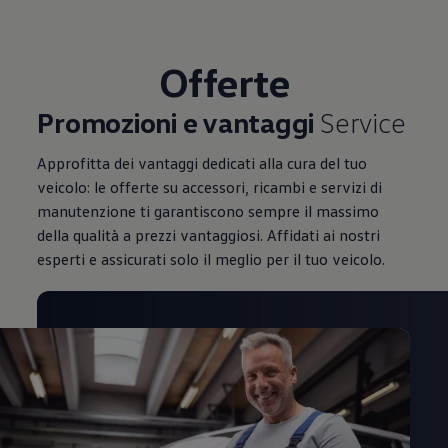
Mondo Volkswagen
Il Bar del Lunedì
VanLife Stories
Offerte
75 anni di Bulli
Guida autonoma
ID. Buzz al World Ducati Week 2026
Promozioni e vantaggi
Service
Contatti
Approfitta dei vantaggi dedicati alla cura del tuo
veicolo: le offerte su accessori, ricambi e servizi di
manutenzione ti garantiscono sempre il massimo
della qualità a prezzi vantaggiosi. Affidati ai nostri
esperti e assicurati solo il meglio per il tuo veicolo.