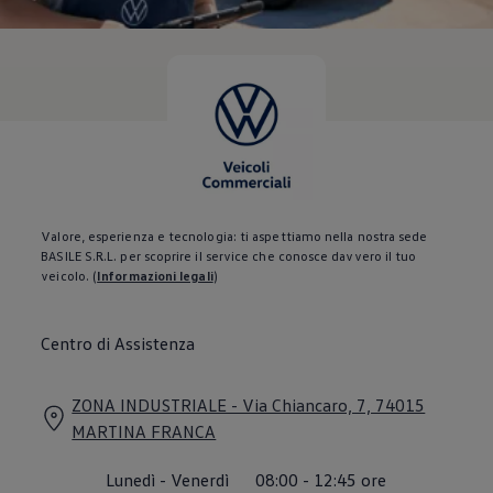
Servizi Finanziari
Progetto Valore Volkswagen
Più Credito
Noleggio
Leasing Finanziario
Servizi Assicurativi
Polizza Protezione Credito
Assicurazione GAP Protezioneventi
Estensione Garanzia Usato
Furto e incendio
Sistemi di Identificazione Veicolo
Safe inMotion e Capital Safe +
Valore, esperienza e tecnologia: ti aspettiamo nella nostra sede
Allestimenti e personalizzazioni
BASILE S.R.L. per scoprire il service che conosce davvero il tuo
Allestimenti chiavi in mano
veicolo.
(
Informazioni legali
)
Trasporto persone con disabilità
Listini e Dati tecnici
Veicoli in pronta consegna
Centro di Assistenza
Mobilità elettrica e Ibrida Plug-In
Guida sui veicoli elettrici e sulle batterie
Veicoli elettrici
ZONA INDUSTRIALE - Via Chiancaro, 7, 74015
Soluzioni di ricarica e autonomia
Simulatore del tempo di ricarica
MARTINA FRANCA
Simulatore dell’autonomia
Ricarica domestica
Lunedì
-
Venerdì
08:00
-
12:45
ore
Ricarica in movimento