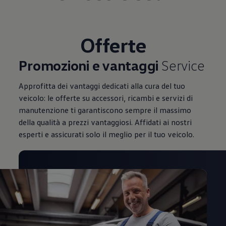
Mondo Volkswagen
Il Bar del Lunedì
VanLife Stories
75 anni di Bulli
Offerte
Guida autonoma
ID. Buzz al World Ducati Week 2026
Contatti
Promozioni e vantaggi
Service
Approfitta dei vantaggi dedicati alla cura del tuo
veicolo: le offerte su accessori, ricambi e servizi di
manutenzione ti garantiscono sempre il massimo
della qualità a prezzi vantaggiosi. Affidati ai nostri
esperti e assicurati solo il meglio per il tuo veicolo.