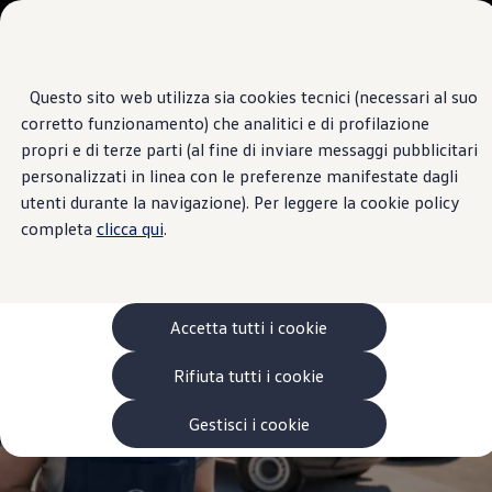
Veicoli
Scopri i modelli
Commerciali
Categorie modelli
Furgoni
VanLife
Questo sito web utilizza sia cookies tecnici (necessari al suo
Passa
Passa ai
Pick-up
Centro di Assistenza
corretto funzionamento) che analitici e di profilazione
contenuti
a
Veicoli Commerciali Elettrici
CODOGNO MOTORI
principali
fondo
Van
propri e di terze parti (al fine di inviare messaggi pubblicitari
pagina
Modelli precedenti
personalizzati in linea con le preferenze manifestate dagli
Confronta i modelli
4.9
|
10 Recensioni
utenti durante la navigazione). Per leggere la cookie policy
Configurazioni salvate
Volkswagen Auto
completa
clicca qui
.
Acquista il tuo Veicolo Volkswagen
Promozioni
Promozioni e offerte
Ecoincentivi Volkswagen
5 Plus
Accetta tutti i cookie
Usato Certificato
Cos’è Usato Certificato?
Rifiuta tutti i cookie
Garanzia Usato
Assicurazioni
Clienti Business
Gestisci i cookie
Gamma, promozioni e servizi
Service Flotte
Area Contatti Clienti Business