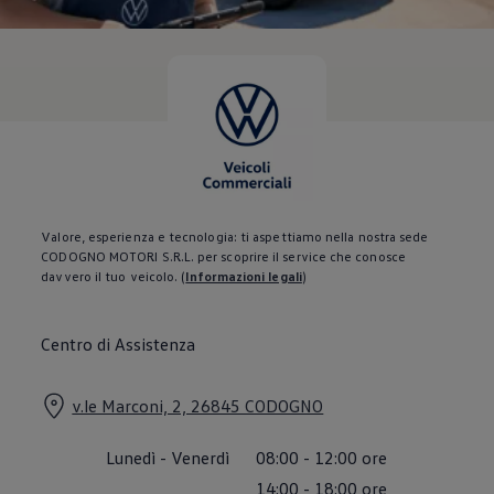
Servizi Finanziari
Progetto Valore Volkswagen
Più Credito
Noleggio
Leasing Finanziario
Servizi Assicurativi
Polizza Protezione Credito
Assicurazione GAP Protezioneventi
Estensione Garanzia Usato
Furto e incendio
Sistemi di Identificazione Veicolo
Safe inMotion e Capital Safe +
Valore, esperienza e tecnologia: ti aspettiamo nella nostra sede
Allestimenti e personalizzazioni
CODOGNO MOTORI S.R.L. per scoprire il service che conosce
Allestimenti chiavi in mano
davvero il tuo veicolo.
(
Informazioni legali
)
Trasporto persone con disabilità
Listini e Dati tecnici
Veicoli in pronta consegna
Centro di Assistenza
Mobilità elettrica e Ibrida Plug-In
Guida sui veicoli elettrici e sulle batterie
Veicoli elettrici
v.le Marconi, 2, 26845 CODOGNO
Soluzioni di ricarica e autonomia
Simulatore del tempo di ricarica
Simulatore dell’autonomia
Lunedì
-
Venerdì
08:00
-
12:00
ore
Ricarica domestica
Ricarica in movimento
14:00
-
18:00
ore