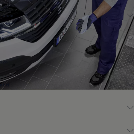
gliando
ta
tivo
tici