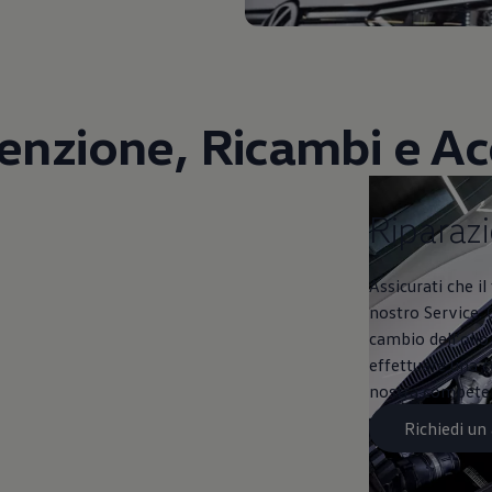
nzione, Ricambi e Ac
Riparazioni e co
Riparazi
Assicurati che i
nostro Service. 
cambio dell’olio o
effettuare una c
nostra competenz
Richiedi u