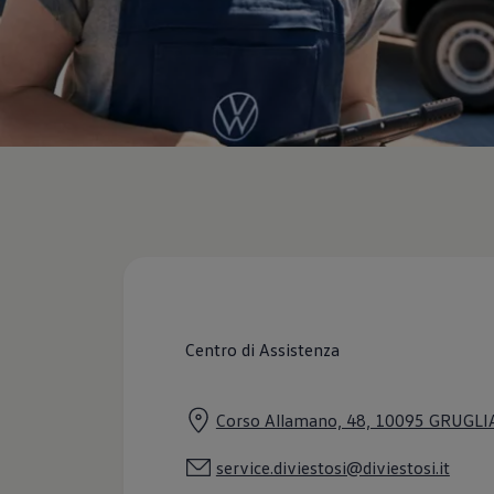
Servizi Finanziari
Progetto Valore Volkswagen
Più Credito
Noleggio
Leasing Finanziario
Servizi Assicurativi
Polizza Protezione Credito
Assicurazione GAP Protezioneventi
Estensione Garanzia Usato
Furto e incendio
Sistemi di Identificazione Veicolo
Safe inMotion e Capital Safe +
Allestimenti e personalizzazioni
Allestimenti chiavi in mano
Trasporto persone con disabilità
Listini e Dati tecnici
Veicoli in pronta consegna
Mobilità elettrica e Ibrida Plug-In
Centro di Assistenza
Guida sui veicoli elettrici e sulle batterie
Veicoli elettrici
Soluzioni di ricarica e autonomia
Corso Allamano, 48, 10095 GRUGL
Simulatore del tempo di ricarica
Simulatore dell’autonomia
Ricarica domestica
service.diviestosi@diviestosi.it
Ricarica in movimento