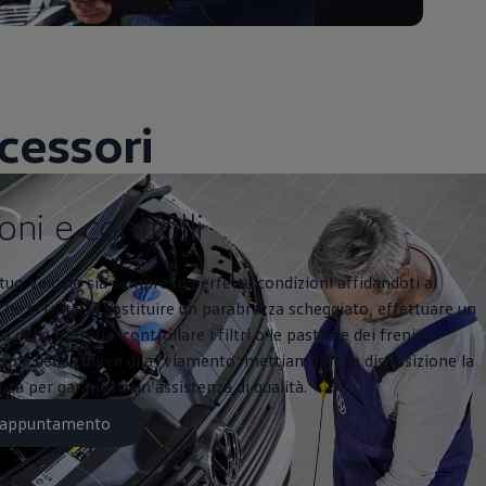
cessori
ntrolli
oni e controlli
l tuo veicolo sia sempre in perfette condizioni affidandoti al
Che si tratti di sostituire un parabrezza scheggiato, effettuare un
 della batteria, controllare i filtri o le pastiglie dei freni o
opia della chiave di avviamento, mettiamo a tua disposizione la
a per garantirti un’assistenza di qualità.
n appuntamento