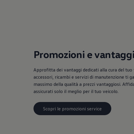
Mondo Volkswagen
Il Bar del Lunedì
VanLife Stories
75 anni di Bulli
Guida autonoma
ID. Buzz al World Ducati Week 2026
Contatti
Promozioni e vantagg
Approfitta dei vantaggi dedicati alla cura del tuo 
accessori, ricambi e servizi di manutenzione ti g
massimo della qualità a prezzi vantaggiosi. Affidat
assicurati solo il meglio per il tuo veicolo.
Scopri le promozioni service