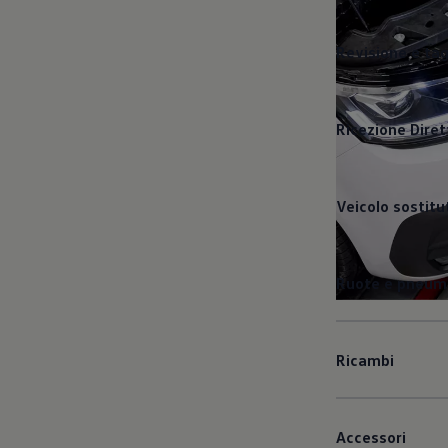
Revisione e ta
Ricezione Diret
Veicolo sostitu
Ruote e pneuma
Ricambi
Accessori