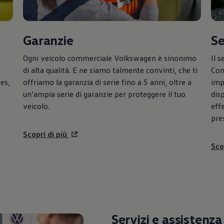
Garanzie
Se
Ogni veicolo commerciale
Volkswagen
è sinonimo
Il s
di alta qualità. E ne siamo talmente convinti, che ti
Com
es,
offriamo la garanzia di serie fino a 5 anni, oltre a
imp
un’ampia serie di garanzie per proteggere il tuo
dis
veicolo.
eff
pres
Scopri di più
Sco
Servizi e assistenz