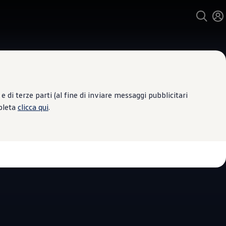
 di terze parti (al fine di inviare messaggi pubblicitari
mpleta
clicca qui
.
 Assistenza
VIESTO SI
5
|
24 Recensioni