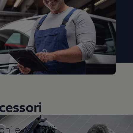
cessori
ntrolli
oni e controlli