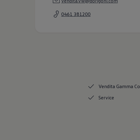
vendita.vw@dorigoni.com
Accessori per la ricarica
Calcolo percorso
0461 381200
Connettività e Sicurezza
VW Connect
VW Connect per ID. Buzz
VW Connect per Amarok
VW Connect per Transporter e Caravelle
Sistemi di assistenza alla guida
Aggiornamenti software
Aggiornamenti software per ID. Buzz
Car-Net e App-connect
California App
Service
Promozioni
Manutenzione e Servizi
Vendita Gamma
C
Piani di Manutenzione
Ricambi, Oli Motore e Fluidi
Service
Ruote e Pneumatici
Servizio Officina Mobile
Finanziamento Save&Care
Accessori
Manuale uso e Manutenzione
Servizio Mobilità
Garanzie
Informazioni utili