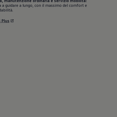
a, manutenzione ordinaria e servizio mobilità:
 a guidare a lungo, con il massimo del comfort e
dabilità.
5 Plus