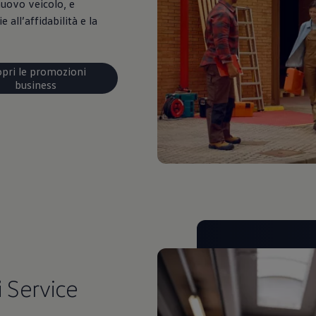
nuovo veicolo, e
e all’affidabilità e la
opri le promozioni
business
i
Service