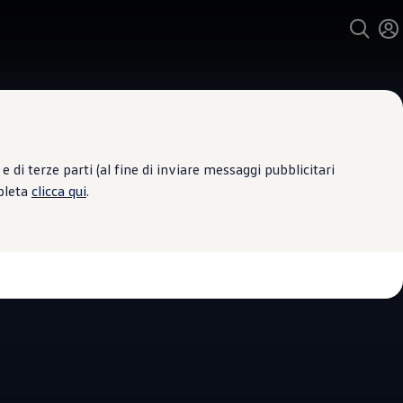
 di terze parti (al fine di inviare messaggi pubblicitari
mpleta
clicca qui
.
e Assistenza
ROCAR - TRENTO
4.8
|
373 Recensioni