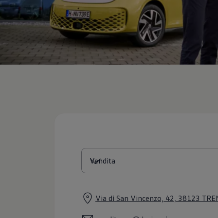
Servizi Finanziari
Progetto Valore Volkswagen
Più Credito
Noleggio
Leasing Finanziario
Servizi Assicurativi
Polizza Protezione Credito
Assicurazione GAP Protezioneventi
Estensione Garanzia Usato
Furto e incendio
Sistemi di Identificazione Veicolo
Safe inMotion e Capital Safe +
Allestimenti e personalizzazioni
Allestimenti chiavi in mano
Trasporto persone con disabilità
Listini e Dati tecnici
Veicoli in pronta consegna
Mobilità elettrica e Ibrida Plug-In
Guida sui veicoli elettrici e sulle batterie
Veicoli elettrici
Soluzioni di ricarica e autonomia
Simulatore del tempo di ricarica
Simulatore dell’autonomia
Via di San Vincenzo, 42, 38123 TR
Ricarica domestica
Ricarica in movimento