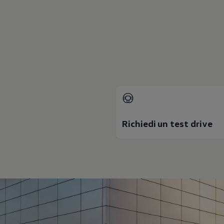
Mondo Volkswagen
Il Bar del Lunedì
VanLife Stories
75 anni di Bulli
Guida autonoma
ID. Buzz al World Ducati Week 2026
Contatti
Richiedi un test drive