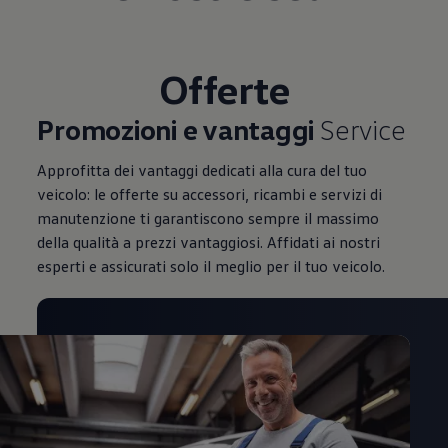
Mondo Volkswagen
Il Bar del Lunedì
VanLife Stories
75 anni di Bulli
Offerte
Guida autonoma
ID. Buzz al World Ducati Week 2026
Contatti
Promozioni e vantaggi
Service
Approfitta dei vantaggi dedicati alla cura del tuo
veicolo: le offerte su accessori, ricambi e servizi di
manutenzione ti garantiscono sempre il massimo
della qualità a prezzi vantaggiosi. Affidati ai nostri
esperti e assicurati solo il meglio per il tuo veicolo.