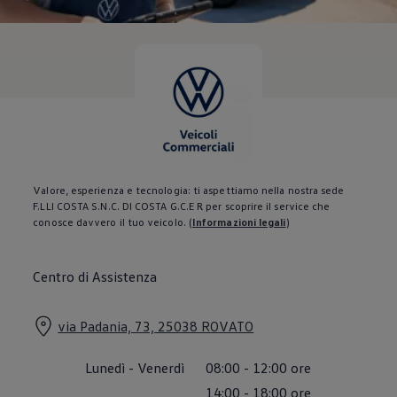
Servizi Finanziari
Progetto Valore Volkswagen
Più Credito
Noleggio
Leasing Finanziario
Servizi Assicurativi
Polizza Protezione Credito
Assicurazione GAP Protezioneventi
Estensione Garanzia Usato
Furto e incendio
Sistemi di Identificazione Veicolo
Safe inMotion e Capital Safe +
Valore, esperienza e tecnologia: ti aspettiamo nella nostra sede
Allestimenti e personalizzazioni
F.LLI COSTA S.N.C. DI COSTA G.C.E R per scoprire il service che
Allestimenti chiavi in mano
conosce davvero il tuo veicolo.
(
Informazioni legali
)
Trasporto persone con disabilità
Listini e Dati tecnici
Veicoli in pronta consegna
Centro di Assistenza
Mobilità elettrica e Ibrida Plug-In
Guida sui veicoli elettrici e sulle batterie
Veicoli elettrici
via Padania, 73, 25038 ROVATO
Soluzioni di ricarica e autonomia
Simulatore del tempo di ricarica
Simulatore dell’autonomia
Lunedì
-
Venerdì
08:00
-
12:00
ore
Ricarica domestica
Ricarica in movimento
14:00
-
18:00
ore