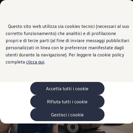
Veicoli
Scopri i modelli
Commerciali
Categorie modelli
Furgoni
VanLife
Questo sito web utilizza sia cookies tecnici (necessari al suo
Passa
Passa ai
Pick-up
Centro di Assistenza
corretto funzionamento) che analitici e di profilazione
contenuti
a
Veicoli Commerciali Elettrici
F.LLI COSTA
principali
fondo
Van
propri e di terze parti (al fine di inviare messaggi pubblicitari
pagina
Modelli precedenti
personalizzati in linea con le preferenze manifestate dagli
Confronta i modelli
4.8
|
5 Recensioni
utenti durante la navigazione). Per leggere la cookie policy
Configurazioni salvate
Volkswagen Auto
completa
clicca qui
.
Acquista il tuo Veicolo Volkswagen
Promozioni
Promozioni e offerte
Ecoincentivi Volkswagen
5 Plus
Accetta tutti i cookie
Usato Certificato
Cos’è Usato Certificato?
Rifiuta tutti i cookie
Garanzia Usato
Assicurazioni
Clienti Business
Gestisci i cookie
Gamma, promozioni e servizi
Service Flotte
Area Contatti Clienti Business