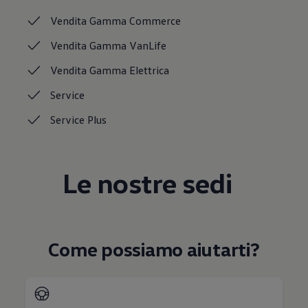
Mondo Volkswagen
Vendita Gamma
Commerce
Il Bar del Lunedì
VanLife Stories
Vendita Gamma
VanLife
75 anni di Bulli
Guida autonoma
Vendita Gamma
Elettrica
ID. Buzz al World Ducati Week 2026
Contatti
Service
Service
Plus
Le nostre sedi
Come possiamo aiutarti?