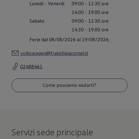
Lunedì
-
Venerdì
09:00
-
12:30
ore
Accessori per la ricarica
Calcolo percorso
14:00
-
19:00
ore
Connettività e Sicurezza
VW Connect
Sabato
09:00
-
12:30
ore
VW Connect per ID. Buzz
14:30
-
19:00
ore
VW Connect per Amarok
VW Connect per Transporter e Caravelle
Ferie dal 08/08/2026 al 19/08/2026;
Sistemi di assistenza alla guida
Aggiornamenti software
volkswagen@fratelligiacomel.it
Aggiornamenti software per ID. Buzz
Car-Net e App-connect
California App
02488461
Service
Promozioni
Manutenzione e Servizi
Come possiamo aiutarti?
Piani di Manutenzione
Ricambi, Oli Motore e Fluidi
Ruote e Pneumatici
Servizio Officina Mobile
Finanziamento Save&Care
Accessori
Manuale uso e Manutenzione
Servizio Mobilità
Servizi sede principale
Garanzie
Informazioni utili