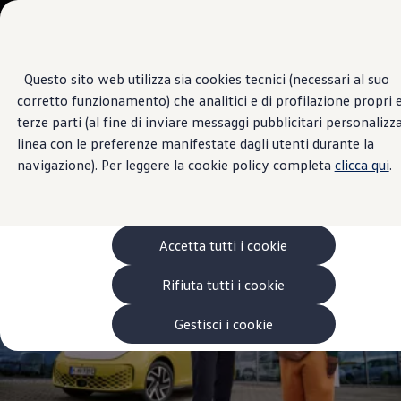
Veicoli
Scopri i modelli
Commerciali
Categorie modelli
Furgoni
VanLife
Questo sito web utilizza sia cookies tecnici (necessari al suo
Passa
Passa ai
Pick-up
Vendita e Assistenza
corretto funzionamento) che analitici e di profilazione propri e
contenuti
a
Veicoli Commerciali Elettrici
FRATELLI GIACOMEL
principali
fondo
Van
terze parti (al fine di inviare messaggi pubblicitari personalizza
pagina
Modelli precedenti
linea con le preferenze manifestate dagli utenti durante la
Confronta i modelli
4.8
|
77 Recensioni
navigazione). Per leggere la cookie policy completa
clicca qui
.
Configurazioni salvate
Volkswagen Auto
Acquista il tuo Veicolo Volkswagen
Promozioni
Promozioni e offerte
Accetta tutti i cookie
Ecoincentivi Volkswagen
5 Plus
Usato Certificato
Rifiuta tutti i cookie
Cos’è Usato Certificato?
Garanzia Usato
Gestisci i cookie
Assicurazioni
Clienti Business
Gamma, promozioni e servizi
Service Flotte
Area Contatti Clienti Business