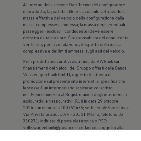
All’interno della sezione Dati Tecnici del configuratore
di prodotto, la portata utile è calcolabile sottraendo la
massa effettiva del veicolo della configurazione dalla
massa complessiva ammessa; la massa degli eventuali
passeggeri (escluso il conducente) deve essere
detratta da tale valore. È responsabilità del conducente
verificare, per la circolazione, il rispetto della massa
complessiva e dei limiti ammessi sugli assi del veicolo.
Per i prodotti assicurativi distribuiti da VWBank sui
finanziamenti dei veicoli del Gruppo offerti dalla Banca
Volkswagen
Bank GmbH, oggetto di attività di
promozione sul presente sito internet, si specifica che
la stessa è un intermediario assicurativo iscritto
nell'Elenco annesso al Registro unico degli intermediari
assicurativi e riassicurativi (RUI) in data 29 ottobre
2024 con numero UE00762456; sede legale/operativa:
Via Privata Grosio, 10/4 - 20151 Milano; telefono 02
330271; indirizzo di posta elettronica o PEC:
volkswagenbank@postacert.cedacri.it; soggetto alla
diretta Vigilanza di IVASS. Dati consultabili sul sito
internet www.ivass.it.