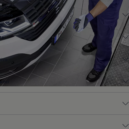
gliando
ta
tivo
tici