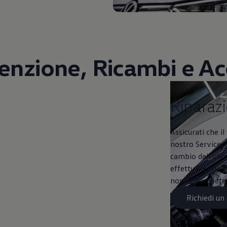
nzione, Ricambi e Ac
Riparazioni e co
Riparazi
Assicurati che i
nostro Service. 
cambio dell’olio o
effettuare una c
nostra competenz
Richiedi u