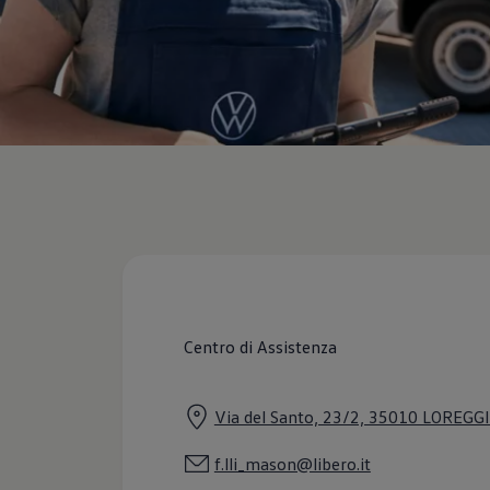
Servizi Finanziari
Progetto Valore Volkswagen
Più Credito
Noleggio
Leasing Finanziario
Servizi Assicurativi
Polizza Protezione Credito
Assicurazione GAP Protezioneventi
Estensione Garanzia Usato
Furto e incendio
Sistemi di Identificazione Veicolo
Safe inMotion e Capital Safe +
Allestimenti e personalizzazioni
Allestimenti chiavi in mano
Trasporto persone con disabilità
Listini e Dati tecnici
Veicoli in pronta consegna
Mobilità elettrica e Ibrida Plug-In
Centro di Assistenza
Guida sui veicoli elettrici e sulle batterie
Veicoli elettrici
Soluzioni di ricarica e autonomia
Via del Santo, 23/2, 35010 LOREGG
Simulatore del tempo di ricarica
Simulatore dell’autonomia
Ricarica domestica
f.lli_mason@libero.it
Ricarica in movimento