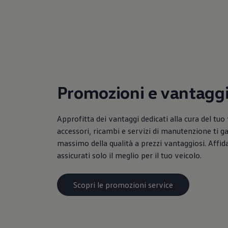
Mondo Volkswagen
Il Bar del Lunedì
VanLife Stories
75 anni di Bulli
Guida autonoma
ID. Buzz al World Ducati Week 2026
Contatti
Promozioni e vantagg
Approfitta dei vantaggi dedicati alla cura del tuo 
accessori, ricambi e servizi di manutenzione ti g
massimo della qualità a prezzi vantaggiosi. Affidat
assicurati solo il meglio per il tuo veicolo.
Scopri le promozioni service