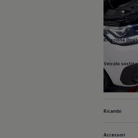
Revisione e ta
Ricezione Diret
Veicolo sostitu
Ruote e pneuma
Ricambi
Accessori