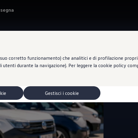
onsegna
suo corretto funzionamento) che analitici e di profilazione propri e
li utenti durante la navigazione). Per leggere la cookie policy co
Centro di
F.L
okie
Gestisci i cookie