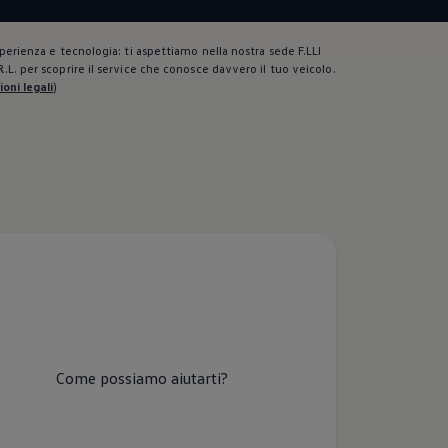
perienza e tecnologia: ti aspettiamo nella nostra sede F.LLI
L. per scoprire il service che conosce davvero il tuo veicolo.
oni legali
)
Come possiamo aiutarti?