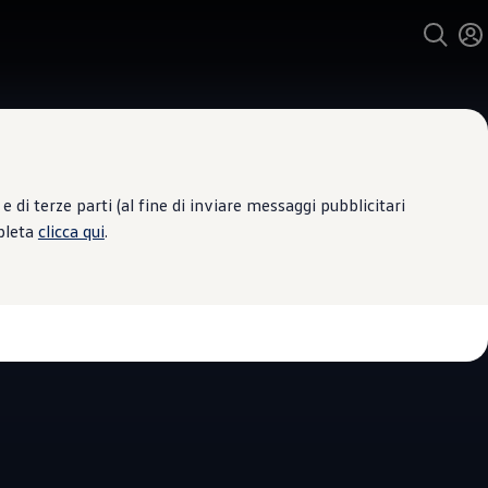
 di terze parti (al fine di inviare messaggi pubblicitari
mpleta
clicca qui
.
 Assistenza
LI MASON
5
|
6 Recensioni