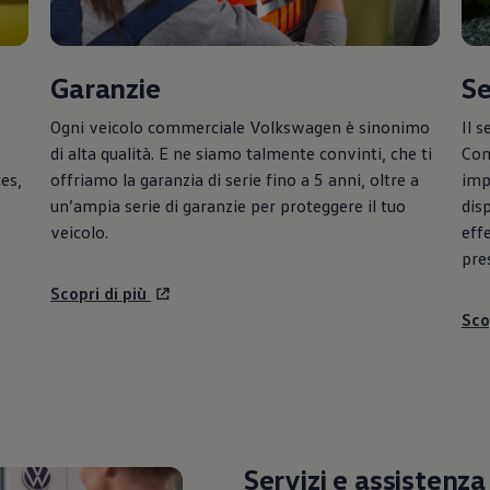
Garanzie
Se
Ogni veicolo commerciale
Volkswagen
è sinonimo
Il s
di alta qualità. E ne siamo talmente convinti, che ti
Com
es,
offriamo la garanzia di serie fino a 5 anni, oltre a
imp
un’ampia serie di garanzie per proteggere il tuo
dis
veicolo.
eff
pres
Scopri di più
Sco
Servizi e assistenz