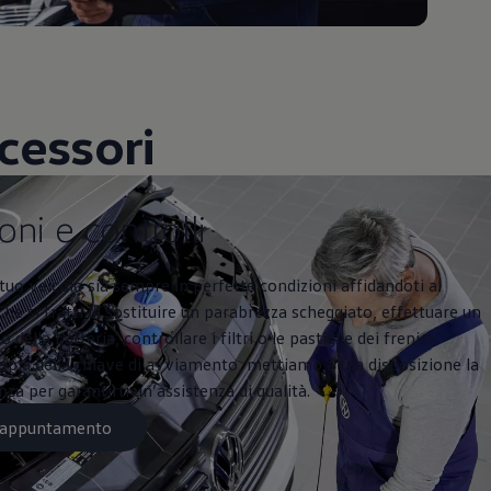
cessori
ntrolli
oni e controlli
l tuo veicolo sia sempre in perfette condizioni affidandoti al
Che si tratti di sostituire un parabrezza scheggiato, effettuare un
 della batteria, controllare i filtri o le pastiglie dei freni o
opia della chiave di avviamento, mettiamo a tua disposizione la
a per garantirti un’assistenza di qualità.
n appuntamento