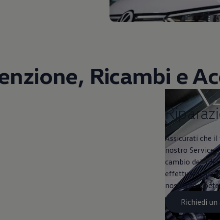
nzione, Ricambi e Ac
Riparazioni e co
Riparazi
Assicurati che i
nostro Service. 
cambio dell’olio o
effettuare una c
nostra competenz
Richiedi u