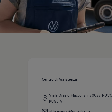
Servizi Finanziari
Progetto Valore Volkswagen
Più Credito
Noleggio
Leasing Finanziario
Servizi Assicurativi
Polizza Protezione Credito
Assicurazione GAP Protezioneventi
Estensione Garanzia Usato
Furto e incendio
Sistemi di Identificazione Veicolo
Safe inMotion e Capital Safe +
Allestimenti e personalizzazioni
Allestimenti chiavi in mano
Trasporto persone con disabilità
Listini e Dati tecnici
Veicoli in pronta consegna
Mobilità elettrica e Ibrida Plug-In
Centro di Assistenza
Guida sui veicoli elettrici e sulle batterie
Veicoli elettrici
Soluzioni di ricarica e autonomia
Viale Orazio Flacco, sn, 70037 RUV
Simulatore del tempo di ricarica
PUGLIA
Simulatore dell’autonomia
Ricarica domestica
Ricarica in movimento
officinaursi@gmail.com