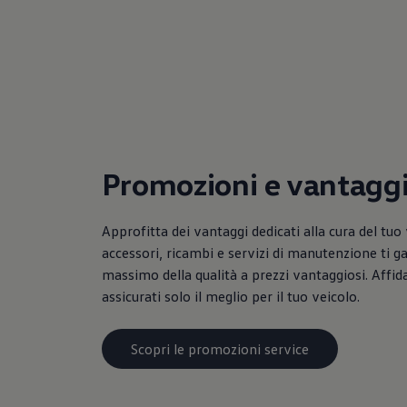
Mondo Volkswagen
Il Bar del Lunedì
VanLife Stories
75 anni di Bulli
Guida autonoma
ID. Buzz al World Ducati Week 2026
Contatti
Promozioni e vantagg
Approfitta dei vantaggi dedicati alla cura del tuo 
accessori, ricambi e servizi di manutenzione ti g
massimo della qualità a prezzi vantaggiosi. Affidat
assicurati solo il meglio per il tuo veicolo.
Scopri le promozioni service