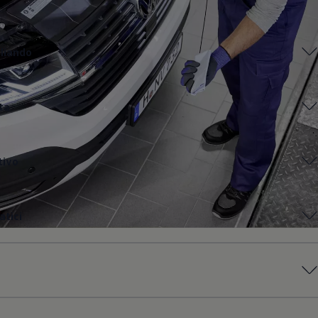
gliando
ta
tivo
tici