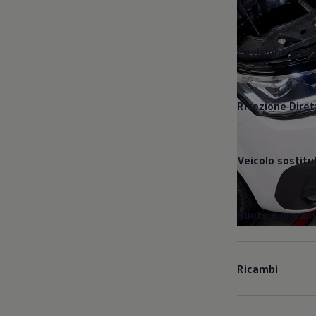
Revisione e ta
Ricezione Diret
Veicolo sostitu
Ruote e pneuma
Ricambi