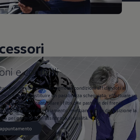
cessori
ntrolli
oni e controlli
l tuo veicolo sia sempre in perfette condizioni affidandoti al
Che si tratti di sostituire un parabrezza scheggiato, effettuare un
 della batteria, controllare i filtri o le pastiglie dei freni o
opia della chiave di avviamento, mettiamo a tua disposizione la
a per garantirti un’assistenza di qualità.
n appuntamento