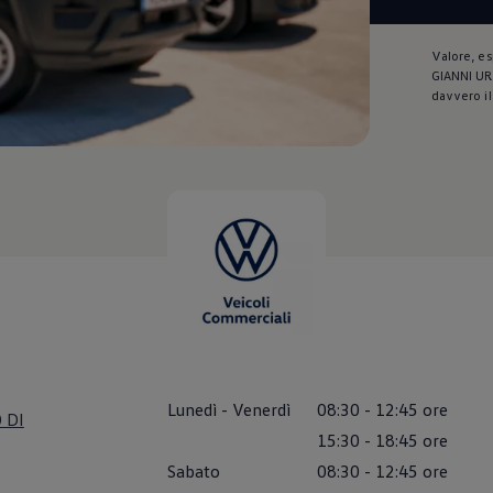
Valore, es
GIANNI URS
davvero il
Lunedì
-
Venerdì
08:30
-
12:45
ore
O DI
15:30
-
18:45
ore
Sabato
08:30
-
12:45
ore