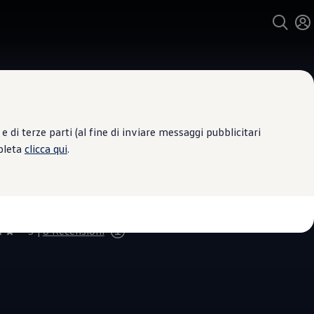
 di terze parti (al fine di inviare messaggi pubblicitari
mpleta
clicca qui
.
 Assistenza
. GIANNI URSI DI URSI
COLA
5
|
8 Recensioni