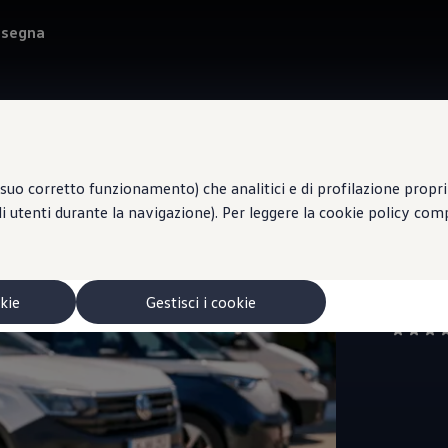
onsegna
suo corretto funzionamento) che analitici e di profilazione propri e
li utenti durante la navigazione). Per leggere la cookie policy co
Centro di
S.P
NI
okie
Gestisci i cookie