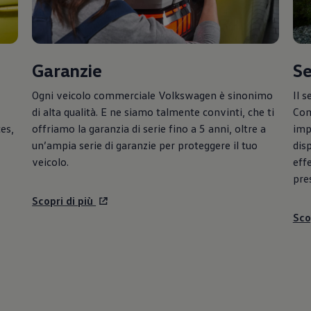
Garanzie
Se
Ogni veicolo commerciale
Volkswagen
è sinonimo
Il s
di alta qualità. E ne siamo talmente convinti, che ti
Com
es,
offriamo la garanzia di serie fino a 5 anni, oltre a
imp
un’ampia serie di garanzie per proteggere il tuo
dis
veicolo.
eff
pres
Scopri di più
Sco