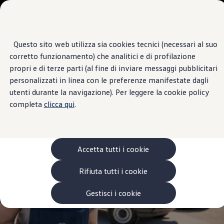
Veicoli
Scopri i modelli
Commerciali
Categorie modelli
Furgoni
VanLife
Questo sito web utilizza sia cookies tecnici (necessari al suo
Passa
Passa ai
Pick-up
Centro di Assistenza
corretto funzionamento) che analitici e di profilazione
contenuti
a
Veicoli Commerciali Elettrici
VOLKSCAR DI SAGGESE & C.
principali
fondo
Van
propri e di terze parti (al fine di inviare messaggi pubblicitari
pagina
Modelli precedenti
personalizzati in linea con le preferenze manifestate dagli
Confronta i modelli
4.4
|
10 Recensioni
utenti durante la navigazione). Per leggere la cookie policy
Configurazioni salvate
Volkswagen Auto
completa
clicca qui
.
Acquista il tuo Veicolo Volkswagen
Promozioni
Promozioni e offerte
Ecoincentivi Volkswagen
5 Plus
Accetta tutti i cookie
Usato Certificato
Cos’è Usato Certificato?
Rifiuta tutti i cookie
Garanzia Usato
Assicurazioni
Clienti Business
Gestisci i cookie
Gamma, promozioni e servizi
Service Flotte
Area Contatti Clienti Business