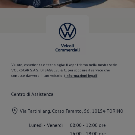
Servizi Finanziari
Progetto Valore Volkswagen
Più Credito
Noleggio
Leasing Finanziario
Servizi Assicurativi
Polizza Protezione Credito
Assicurazione GAP Protezioneventi
Estensione Garanzia Usato
Furto e incendio
Sistemi di Identificazione Veicolo
Safe inMotion e Capital Safe +
Valore, esperienza e tecnologia: ti aspettiamo nella nostra sede
Allestimenti e personalizzazioni
VOLKSCAR S.A.S. DI SAGGESE & C. per scoprire il service che
Allestimenti chiavi in mano
conosce davvero il tuo veicolo.
(
Informazioni legali
)
Trasporto persone con disabilità
Listini e Dati tecnici
Veicoli in pronta consegna
Centro di Assistenza
Mobilità elettrica e Ibrida Plug-In
Guida sui veicoli elettrici e sulle batterie
Veicoli elettrici
Via Tartini ang. Corso Taranto, 56, 10154 TORINO
Soluzioni di ricarica e autonomia
Simulatore del tempo di ricarica
Simulatore dell’autonomia
Lunedì
-
Venerdì
08:00
-
12:00
ore
Ricarica domestica
Ricarica in movimento
14:00
-
18:00
ore