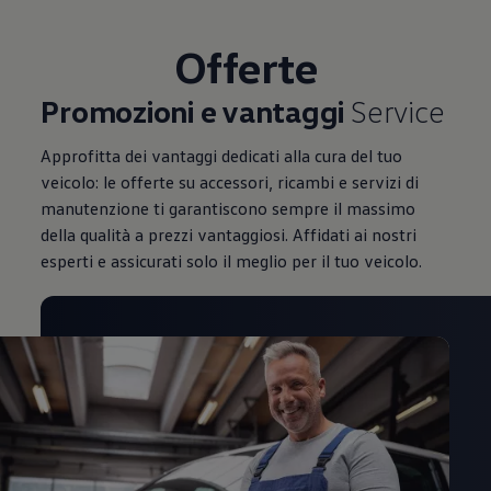
Mondo Volkswagen
Il Bar del Lunedì
Offerte
VanLife Stories
75 anni di Bulli
Guida autonoma
Promozioni e vantaggi
Service
ID. Buzz al World Ducati Week 2026
Contatti
Approfitta dei vantaggi dedicati alla cura del tuo
veicolo: le offerte su accessori, ricambi e servizi di
manutenzione ti garantiscono sempre il massimo
della qualità a prezzi vantaggiosi. Affidati ai nostri
esperti e assicurati solo il meglio per il tuo veicolo.