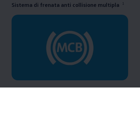
1
Sistema di frenata anti collisione multipla
Dopo una collisione, il sistema di frenata anti
collisione multipla attiva un intervento frenante che
contribuisce a evitare impatti successivi. Il sistema di
frenata anti collisione multipla si attiva se due sensori
indipendenti l’uno dall’altro rilevano un
incidente. Dopo una breve decelerazione, il veicolo
viene frenato gradualmente fino a raggiungere una