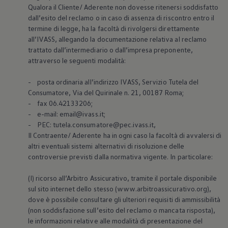
Qualora il Cliente/ Aderente non dovesse ritenersi soddisfatto
dall’esito del reclamo o in caso di assenza di riscontro entro il
termine di legge, ha la facoltà di rivolgersi direttamente
all’IVASS, allegando la documentazione relativa al reclamo
trattato dall’intermediario o dall’impresa preponente,
attraverso le seguenti modalità:
- posta ordinaria all’indirizzo IVASS, Servizio Tutela del
Consumatore, Via del Quirinale n. 21, 00187 Roma;
- fax 06.42133206;
- e-mail: email@ivass.it;
- PEC: tutela.consumatore@pec.ivass.it,
Il Contraente/ Aderente ha in ogni caso la facoltà di avvalersi di
altri eventuali sistemi alternativi di risoluzione delle
controversie previsti dalla normativa vigente. In particolare:
(I) ricorso all’Arbitro Assicurativo, tramite il portale disponibile
sul sito internet dello stesso (www.arbitroassicurativo.org),
dove è possibile consultare gli ulteriori requisiti di ammissibilità
(non soddisfazione sull’esito del reclamo o mancata risposta),
le informazioni relative alle modalità di presentazione del