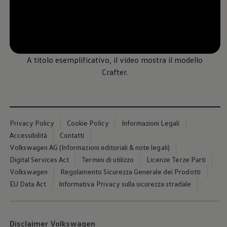
Servizi Finanziari
Progetto Valore Volkswagen
Più Credito
Noleggio
--:--
Leasing Finanziario
Tempo rimanente, --
Servizi Assicurativi
Polizza Protezione Credito
A titolo esemplificativo, il video mostra il modello
Assicurazione GAP Protezioneventi
Crafter.
Estensione Garanzia Usato
Furto e incendio
Sistemi di Identificazione Veicolo
Safe inMotion e Capital Safe +
Allestimenti e personalizzazioni
Allestimenti chiavi in mano
Privacy Policy
Cookie Policy
Informazioni Legali
Trasporto persone con disabilità
Accessibilità
Contatti
Listini e Dati tecnici
Volkswagen AG (Informazioni editoriali & note legali)
Veicoli in pronta consegna
Mobilità elettrica e Ibrida Plug-In
Digital Services Act
Termini di utilizzo
Licenze Terze Parti
Guida sui veicoli elettrici e sulle batterie
Volkswagen
Regolamento Sicurezza Generale dei Prodotti
Veicoli elettrici
EU Data Act
Informativa Privacy sulla sicurezza stradale
Soluzioni di ricarica e autonomia
Simulatore del tempo di ricarica
Simulatore dell’autonomia
Ricarica domestica
Disclaimer Volkswagen
Ricarica in movimento