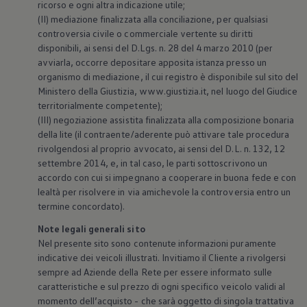
ricorso e ogni altra indicazione utile;
(II) mediazione finalizzata alla conciliazione, per qualsiasi
controversia civile o commerciale vertente su diritti
disponibili, ai sensi del D.Lgs. n. 28 del 4 marzo 2010 (per
avviarla, occorre depositare apposita istanza presso un
organismo di mediazione, il cui registro è disponibile sul sito del
Ministero della Giustizia, www.giustizia.it, nel luogo del Giudice
territorialmente competente);
(III) negoziazione assistita finalizzata alla composizione bonaria
della lite (il contraente/aderente può attivare tale procedura
rivolgendosi al proprio avvocato, ai sensi del D.L. n. 132, 12
settembre 2014, e, in tal caso, le parti sottoscrivono un
accordo con cui si impegnano a cooperare in buona fede e con
lealtà per risolvere in via amichevole la controversia entro un
termine concordato).
Note legali generali sito
Nel presente sito sono contenute informazioni puramente
indicative dei veicoli illustrati. Invitiamo il Cliente a rivolgersi
sempre ad Aziende della Rete per essere informato sulle
caratteristiche e sul prezzo di ogni specifico veicolo validi al
momento dell’acquisto - che sarà oggetto di singola trattativa