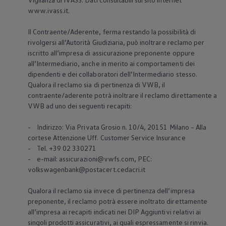
Mondo Volkswagen
www.ivass.it.
Il Bar del Lunedì
VanLife Stories
Il Contraente/Aderente, ferma restando la possibilità di
75 anni di Bulli
rivolgersi all’Autorità Giudiziaria, può inoltrare reclamo per
Guida autonoma
ID. Buzz al World Ducati Week 2026
iscritto all’impresa di assicurazione preponente oppure
Contatti
all’Intermediario, anche in merito ai comportamenti dei
dipendenti e dei collaboratori dell’Intermediario stesso.
Qualora il reclamo sia di pertinenza di VWB, il
contraente/aderente potrà inoltrare il reclamo direttamente a
VWB ad uno dei seguenti recapiti:
- Indirizzo: Via Privata Grosio n. 10/4, 20151 Milano – Alla
cortese Attenzione Uff. Customer Service Insurance
- Tel. +39 02 330271
- e-mail: assicurazioni@vwfs.com, PEC:
volkswagenbank@postacert.cedacri.it
Qualora il reclamo sia invece di pertinenza dell’impresa
preponente, il reclamo potrà essere inoltrato direttamente
all’impresa ai recapiti indicati nei DIP Aggiuntivi relativi ai
singoli prodotti assicurativi, ai quali espressamente si rinvia.