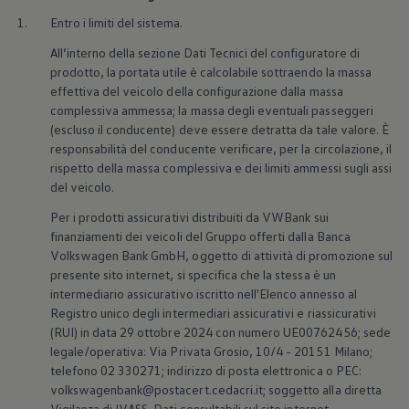
Accessori per la ricarica
1.
Entro i limiti del sistema.
Calcolo percorso
Connettività e Sicurezza
All’interno della sezione Dati Tecnici del configuratore di
VW Connect
prodotto, la portata utile è calcolabile sottraendo la massa
VW Connect per ID. Buzz
effettiva del veicolo della configurazione dalla massa
VW Connect per Amarok
VW Connect per Transporter e Caravelle
complessiva ammessa; la massa degli eventuali passeggeri
Sistemi di assistenza alla guida
(escluso il conducente) deve essere detratta da tale valore. È
Aggiornamenti software
responsabilità del conducente verificare, per la circolazione, il
Aggiornamenti software per ID. Buzz
rispetto della massa complessiva e dei limiti ammessi sugli assi
Car-Net e App-connect
del veicolo.
California App
Service
Per i prodotti assicurativi distribuiti da VWBank sui
Promozioni
finanziamenti dei veicoli del Gruppo offerti dalla Banca
Manutenzione e Servizi
Volkswagen
Bank GmbH, oggetto di attività di promozione sul
Piani di Manutenzione
Ricambi, Oli Motore e Fluidi
presente sito internet, si specifica che la stessa è un
Ruote e Pneumatici
intermediario assicurativo iscritto nell'Elenco annesso al
Servizio Officina Mobile
Registro unico degli intermediari assicurativi e riassicurativi
Finanziamento Save&Care
(RUI) in data 29 ottobre 2024 con numero UE00762456; sede
Accessori
legale/operativa: Via Privata Grosio, 10/4 - 20151 Milano;
Manuale uso e Manutenzione
telefono 02 330271; indirizzo di posta elettronica o PEC:
Servizio Mobilità
Garanzie
volkswagenbank@postacert.cedacri.it; soggetto alla diretta
Informazioni utili
Vigilanza di IVASS. Dati consultabili sul sito internet