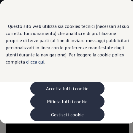
Veicoli
Scopri i modelli
Commerciali
Categorie modelli
Furgoni
VanLife
Questo sito web utilizza sia cookies tecnici (necessari al suo
Passa
Passa ai
Pick-up
corretto funzionamento) che analitici e di profilazione
contenuti
a
Veicoli Commerciali Elettrici
principali
fondo
Informazioni
Van
propri e di terze parti (al fine di inviare messaggi pubblicitari
pagina
Modelli precedenti
personalizzati in linea con le preferenze manifestate dagli
Confronta i modelli
utenti durante la navigazione). Per leggere la cookie policy
Configurazioni salvate
Volkswagen Auto
completa
clicca qui
.
Regolazione automatica
Acquista il tuo Veicolo Volkswagen
Promozioni
Promozioni e offerte
della distanza ACC
1
Ecoincentivi Volkswagen
5 Plus
Accetta tutti i cookie
Usato Certificato
Cos’è Usato Certificato?
Rifiuta tutti i cookie
Garanzia Usato
Assicurazioni
Clienti Business
Gestisci i cookie
Gamma, promozioni e servizi
Service Flotte
Area Contatti Clienti Business