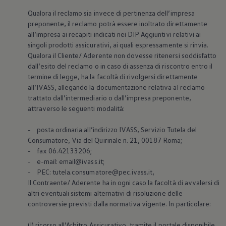
Qualora il reclamo sia invece di pertinenza dell’impresa
preponente, il reclamo potrà essere inoltrato direttamente
all’impresa ai recapiti indicati nei DIP Aggiuntivi relativi ai
singoli prodotti assicurativi, ai quali espressamente si rinvia.
Qualora il Cliente/ Aderente non dovesse ritenersi soddisfatto
dall’esito del reclamo o in caso di assenza di riscontro entro il
termine di legge, ha la facoltà di rivolgersi direttamente
all’IVASS, allegando la documentazione relativa al reclamo
trattato dall’intermediario o dall’impresa preponente,
attraverso le seguenti modalità:
- posta ordinaria all’indirizzo IVASS, Servizio Tutela del
Consumatore, Via del Quirinale n. 21, 00187 Roma;
- fax 06.42133206;
- e-mail: email@ivass.it;
- PEC: tutela.consumatore@pec.ivass.it,
Il Contraente/ Aderente ha in ogni caso la facoltà di avvalersi di
altri eventuali sistemi alternativi di risoluzione delle
controversie previsti dalla normativa vigente. In particolare:
(I) ricorso all’Arbitro Assicurativo, tramite il portale disponibile