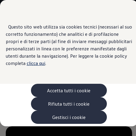
Veicoli
Scopri i modelli
Commerciali
Categorie modelli
Furgoni
VanLife
Questo sito web utilizza sia cookies tecnici (necessari al suo
Passa
Passa ai
Pick-up
corretto funzionamento) che analitici e di profilazione
contenuti
a
Veicoli Commerciali Elettrici
principali
fondo
Informazioni
Van
propri e di terze parti (al fine di inviare messaggi pubblicitari
pagina
Modelli precedenti
personalizzati in linea con le preferenze manifestate dagli
Confronta i modelli
utenti durante la navigazione). Per leggere la cookie policy
Configurazioni salvate
Volkswagen Auto
completa
clicca qui
.
Sistema di
Acquista il tuo Veicolo Volkswagen
Promozioni
Promozioni e offerte
riconoscimento della
Ecoincentivi Volkswagen
5 Plus
Accetta tutti i cookie
stanchezza del
Usato Certificato
Cos’è Usato Certificato?
Rifiuta tutti i cookie
Garanzia Usato
conducente
Assicurazioni
1
Clienti Business
Gestisci i cookie
Gamma, promozioni e servizi
Service Flotte
Area Contatti Clienti Business