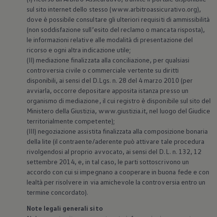
sul sito internet dello stesso (www.arbitroassicurativo.org),
dove è possibile consultare gli ulteriori requisiti di ammissibilità
(non soddisfazione sull’esito del reclamo o mancata risposta),
le informazioni relative alle modalità di presentazione del
ricorso e ogni altra indicazione utile;
(II) mediazione finalizzata alla conciliazione, per qualsiasi
controversia civile o commerciale vertente su diritti
disponibili, ai sensi del D.Lgs. n. 28 del 4 marzo 2010 (per
avviarla, occorre depositare apposita istanza presso un
organismo di mediazione, il cui registro è disponibile sul sito del
Ministero della Giustizia, www.giustizia.it, nel luogo del Giudice
territorialmente competente);
(III) negoziazione assistita finalizzata alla composizione bonaria
della lite (il contraente/aderente può attivare tale procedura
rivolgendosi al proprio avvocato, ai sensi del D.L. n. 132, 12
settembre 2014, e, in tal caso, le parti sottoscrivono un
accordo con cui si impegnano a cooperare in buona fede e con
lealtà per risolvere in via amichevole la controversia entro un
termine concordato).
Note legali generali sito