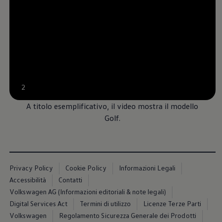
Servizi Finanziari
Progetto Valore Volkswagen
Più Credito
Noleggio
Leasing Finanziario
Servizi Assicurativi
Polizza Protezione Credito
Assicurazione GAP Protezioneventi
Estensione Garanzia Usato
Furto e incendio
--:--
2
Sistemi di Identificazione Veicolo
Tempo rimanente, --
Safe inMotion e Capital Safe +
A titolo esemplificativo, il video mostra il modello
Allestimenti e personalizzazioni
Golf.
Allestimenti chiavi in mano
Trasporto persone con disabilità
Listini e Dati tecnici
Veicoli in pronta consegna
Mobilità elettrica e Ibrida Plug-In
Guida sui veicoli elettrici e sulle batterie
Privacy Policy
Cookie Policy
Informazioni Legali
Veicoli elettrici
Accessibilità
Contatti
Soluzioni di ricarica e autonomia
Simulatore del tempo di ricarica
Volkswagen AG (Informazioni editoriali & note legali)
Simulatore dell’autonomia
Digital Services Act
Termini di utilizzo
Licenze Terze Parti
Ricarica domestica
Volkswagen
Regolamento Sicurezza Generale dei Prodotti
Ricarica in movimento