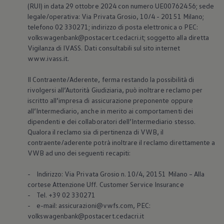
(RUI) in data 29 ottobre 2024 con numero UE00762456; sede
Mondo Volkswagen
Il Bar del Lunedì
legale/operativa: Via Privata Grosio, 10/4 - 20151 Milano;
VanLife Stories
telefono 02 330271; indirizzo di posta elettronica o PEC:
75 anni di Bulli
volkswagenbank@postacert.cedacri.it; soggetto alla diretta
Guida autonoma
Vigilanza di IVASS. Dati consultabili sul sito internet
ID. Buzz al World Ducati Week 2026
www.ivass.it.
Contatti
Il Contraente/Aderente, ferma restando la possibilità di
rivolgersi all’Autorità Giudiziaria, può inoltrare reclamo per
iscritto all’impresa di assicurazione preponente oppure
all’Intermediario, anche in merito ai comportamenti dei
dipendenti e dei collaboratori dell’Intermediario stesso.
Qualora il reclamo sia di pertinenza di VWB, il
contraente/aderente potrà inoltrare il reclamo direttamente a
VWB ad uno dei seguenti recapiti:
- Indirizzo: Via Privata Grosio n. 10/4, 20151 Milano – Alla
cortese Attenzione Uff. Customer Service Insurance
- Tel. +39 02 330271
- e-mail: assicurazioni@vwfs.com, PEC:
volkswagenbank@postacert.cedacri.it