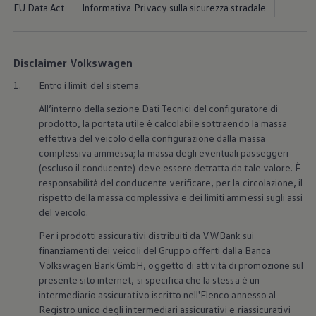
Accessori per la ricarica
EU Data Act
Informativa Privacy sulla sicurezza stradale
Calcolo percorso
Connettività e Sicurezza
VW Connect
VW Connect per ID. Buzz
Disclaimer Volkswagen
VW Connect per Amarok
VW Connect per Transporter e Caravelle
1.
Entro i limiti del sistema.
Sistemi di assistenza alla guida
All’interno della sezione Dati Tecnici del configuratore di
Aggiornamenti software
Aggiornamenti software per ID. Buzz
prodotto, la portata utile è calcolabile sottraendo la massa
Car-Net e App-connect
effettiva del veicolo della configurazione dalla massa
California App
complessiva ammessa; la massa degli eventuali passeggeri
Service
(escluso il conducente) deve essere detratta da tale valore. È
Promozioni
responsabilità del conducente verificare, per la circolazione, il
Manutenzione e Servizi
rispetto della massa complessiva e dei limiti ammessi sugli assi
Piani di Manutenzione
Ricambi, Oli Motore e Fluidi
del veicolo.
Ruote e Pneumatici
Per i prodotti assicurativi distribuiti da VWBank sui
Servizio Officina Mobile
Finanziamento Save&Care
finanziamenti dei veicoli del Gruppo offerti dalla Banca
Accessori
Volkswagen
Bank GmbH, oggetto di attività di promozione sul
Manuale uso e Manutenzione
presente sito internet, si specifica che la stessa è un
Servizio Mobilità
intermediario assicurativo iscritto nell'Elenco annesso al
Garanzie
Registro unico degli intermediari assicurativi e riassicurativi
Informazioni utili