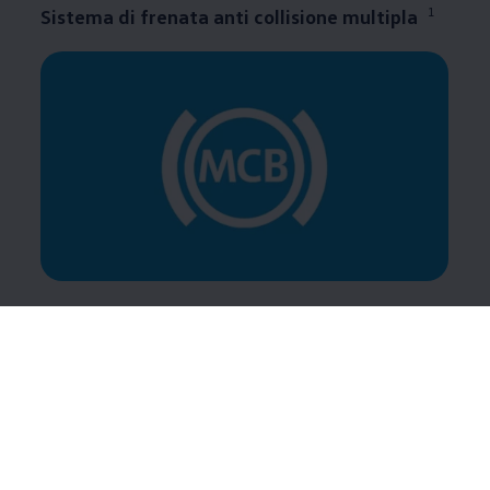
1
Sistema di frenata anti collisione multipla
Dopo una collisione, il sistema di frenata anti
collisione multipla attiva un intervento frenante che
contribuisce a evitare impatti successivi. Il sistema di
frenata anti collisione multipla si attiva se due sensori
indipendenti l’uno dall’altro rilevano un
incidente. Dopo una breve decelerazione, il veicolo
viene frenato gradualmente fino a raggiungere una