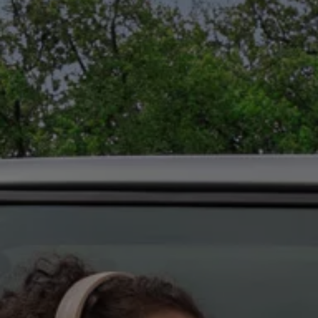
Servizi Finanziari
Progetto Valore Volkswagen
Più Credito
Noleggio
Leasing Finanziario
Servizi Assicurativi
Polizza Protezione Credito
Assicurazione GAP Protezioneventi
Estensione Garanzia Usato
Furto e incendio
Sistemi di Identificazione Veicolo
Safe inMotion e Capital Safe +
Allestimenti e personalizzazioni
Allestimenti chiavi in mano
Trasporto persone con disabilità
Listini e Dati tecnici
Veicoli in pronta consegna
Mobilità elettrica e Ibrida Plug-In
Guida sui veicoli elettrici e sulle batterie
Veicoli elettrici
Soluzioni di ricarica e autonomia
Simulatore del tempo di ricarica
Simulatore dell’autonomia
Ricarica domestica
Ricarica in movimento