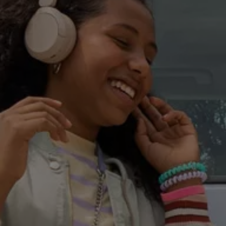
Accessori per la ricarica
Calcolo percorso
Connettività e Sicurezza
VW Connect
VW Connect per ID. Buzz
VW Connect per Amarok
VW Connect per Transporter e Caravelle
Sistemi di assistenza alla guida
Aggiornamenti software
Aggiornamenti software per ID. Buzz
Car-Net e App-connect
California App
Service
Promozioni
Manutenzione e Servizi
Piani di Manutenzione
Ricambi, Oli Motore e Fluidi
Ruote e Pneumatici
Servizio Officina Mobile
Finanziamento Save&Care
Accessori
Manuale uso e Manutenzione
Servizio Mobilità
Garanzie
Informazioni utili