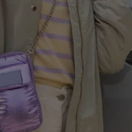
Mondo Volkswagen
Il Bar del Lunedì
VanLife Stories
75 anni di Bulli
Guida autonoma
ID. Buzz al World Ducati Week 2026
Contatti