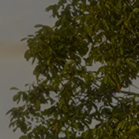
Accessori per la ricarica
Calcolo percorso
Connettività e Sicurezza
VW Connect
VW Connect per ID. Buzz
VW Connect per Amarok
VW Connect per Transporter e Caravelle
Sistemi di assistenza alla guida
Aggiornamenti software
Aggiornamenti software per ID. Buzz
Car-Net e App-connect
California App
Service
Promozioni
Manutenzione e Servizi
Piani di Manutenzione
Ricambi, Oli Motore e Fluidi
Ruote e Pneumatici
Servizio Officina Mobile
Finanziamento Save&Care
Accessori
Manuale uso e Manutenzione
Servizio Mobilità
Garanzie
Informazioni utili