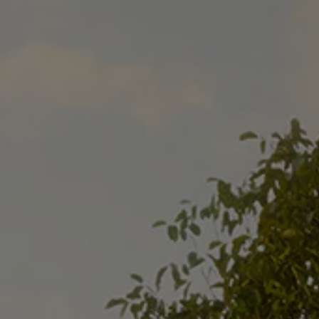
Servizi Finanziari
Progetto Valore Volkswagen
Più Credito
Noleggio
Leasing Finanziario
Servizi Assicurativi
Polizza Protezione Credito
Assicurazione GAP Protezioneventi
Estensione Garanzia Usato
Furto e incendio
Sistemi di Identificazione Veicolo
Safe inMotion e Capital Safe +
Allestimenti e personalizzazioni
Allestimenti chiavi in mano
Trasporto persone con disabilità
Listini e Dati tecnici
Veicoli in pronta consegna
Mobilità elettrica e Ibrida Plug-In
Guida sui veicoli elettrici e sulle batterie
Veicoli elettrici
Soluzioni di ricarica e autonomia
Simulatore del tempo di ricarica
Simulatore dell’autonomia
Ricarica domestica
Ricarica in movimento