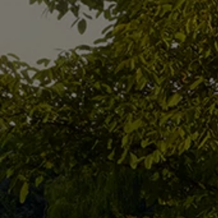
Mondo Volkswagen
Il Bar del Lunedì
VanLife Stories
75 anni di Bulli
Guida autonoma
ID. Buzz al World Ducati Week 2026
Contatti