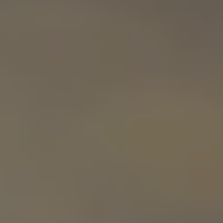
Servizi Finanziari
Progetto Valore Volkswagen
Più Credito
Noleggio
Leasing Finanziario
Servizi Assicurativi
Polizza Protezione Credito
Assicurazione GAP Protezioneventi
Estensione Garanzia Usato
Furto e incendio
Sistemi di Identificazione Veicolo
Safe inMotion e Capital Safe +
Allestimenti e personalizzazioni
Allestimenti chiavi in mano
Trasporto persone con disabilità
Listini e Dati tecnici
Veicoli in pronta consegna
Mobilità elettrica e Ibrida Plug-In
Guida sui veicoli elettrici e sulle batterie
Veicoli elettrici
Soluzioni di ricarica e autonomia
Simulatore del tempo di ricarica
Simulatore dell’autonomia
Ricarica domestica
Ricarica in movimento