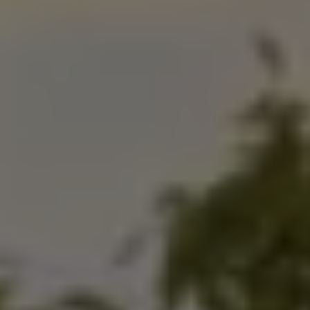
Mondo Volkswagen
Il Bar del Lunedì
VanLife Stories
75 anni di Bulli
Guida autonoma
ID. Buzz al World Ducati Week 2026
Contatti