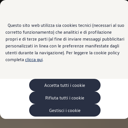
Veicoli
Scopri i modelli
Commerciali
Categorie modelli
Furgoni
VanLife
Questo sito web utilizza sia cookies tecnici (necessari al suo
Passa
Passa ai
Pick-up
corretto funzionamento) che analitici e di profilazione
contenuti
a
Veicoli Commerciali Elettrici
principali
fondo
Van
propri e di terze parti (al fine di inviare messaggi pubblicitari
pagina
Modelli precedenti
personalizzati in linea con le preferenze manifestate dagli
Confronta i modelli
utenti durante la navigazione). Per leggere la cookie policy
Configurazioni salvate
Volkswagen Auto
completa
clicca qui
.
Acquista il tuo Veicolo Volkswagen
Promozioni
Promozioni e offerte
Ecoincentivi Volkswagen
5 Plus
Accetta tutti i cookie
Usato Certificato
Cos’è Usato Certificato?
Rifiuta tutti i cookie
Garanzia Usato
Assicurazioni
Clienti Business
Gestisci i cookie
Gamma, promozioni e servizi
Service Flotte
Area Contatti Clienti Business