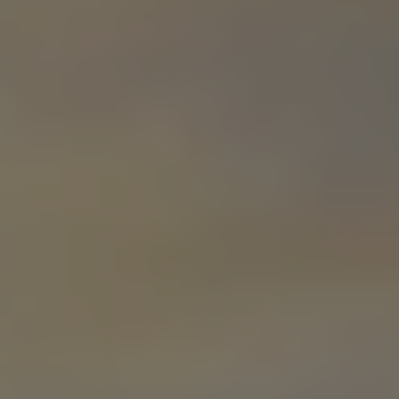
Accessori per la ricarica
Calcolo percorso
Connettività e Sicurezza
VW Connect
VW Connect per ID. Buzz
VW Connect per Amarok
VW Connect per Transporter e Caravelle
Sistemi di assistenza alla guida
Aggiornamenti software
Aggiornamenti software per ID. Buzz
Car-Net e App-connect
California App
Service
Promozioni
Manutenzione e Servizi
Piani di Manutenzione
Ricambi, Oli Motore e Fluidi
Ruote e Pneumatici
Servizio Officina Mobile
Finanziamento Save&Care
Accessori
Manuale uso e Manutenzione
Servizio Mobilità
Garanzie
Informazioni utili