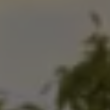
Mondo Volkswagen
Il Bar del Lunedì
VanLife Stories
75 anni di Bulli
Guida autonoma
ID. Buzz al World Ducati Week 2026
Contatti