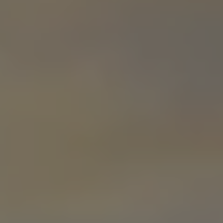
Accessori per la ricarica
Calcolo percorso
Connettività e Sicurezza
VW Connect
VW Connect per ID. Buzz
VW Connect per Amarok
VW Connect per Transporter e Caravelle
Sistemi di assistenza alla guida
Aggiornamenti software
Aggiornamenti software per ID. Buzz
Car-Net e App-connect
California App
Service
Promozioni
Manutenzione e Servizi
Piani di Manutenzione
Ricambi, Oli Motore e Fluidi
Ruote e Pneumatici
Servizio Officina Mobile
Finanziamento Save&Care
Accessori
Manuale uso e Manutenzione
Servizio Mobilità
Garanzie
Informazioni utili