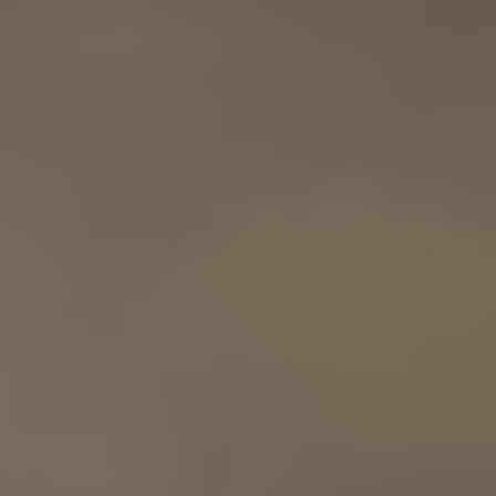
Servizi Finanziari
Progetto Valore Volkswagen
Più Credito
Noleggio
Leasing Finanziario
Servizi Assicurativi
Polizza Protezione Credito
Assicurazione GAP Protezioneventi
Estensione Garanzia Usato
Furto e incendio
Sistemi di Identificazione Veicolo
Safe inMotion e Capital Safe +
Allestimenti e personalizzazioni
Allestimenti chiavi in mano
Trasporto persone con disabilità
Listini e Dati tecnici
Veicoli in pronta consegna
Mobilità elettrica e Ibrida Plug-In
Guida sui veicoli elettrici e sulle batterie
Veicoli elettrici
Soluzioni di ricarica e autonomia
Simulatore del tempo di ricarica
Simulatore dell’autonomia
Ricarica domestica
Ricarica in movimento