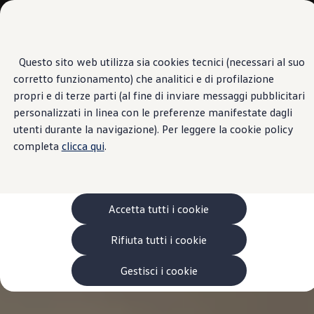
Veicoli
Scopri i modelli
Commerciali
Categorie modelli
Furgoni
VanLife
Questo sito web utilizza sia cookies tecnici (necessari al suo
Passa
Passa ai
Pick-up
corretto funzionamento) che analitici e di profilazione
contenuti
a
Veicoli Commerciali Elettrici
principali
fondo
Van
propri e di terze parti (al fine di inviare messaggi pubblicitari
pagina
Modelli precedenti
personalizzati in linea con le preferenze manifestate dagli
Confronta i modelli
utenti durante la navigazione). Per leggere la cookie policy
Configurazioni salvate
Volkswagen Auto
completa
clicca qui
.
Acquista il tuo Veicolo Volkswagen
Promozioni
Promozioni e offerte
Ecoincentivi Volkswagen
5 Plus
Accetta tutti i cookie
Usato Certificato
Cos’è Usato Certificato?
Rifiuta tutti i cookie
Garanzia Usato
Assicurazioni
Clienti Business
Gestisci i cookie
Gamma, promozioni e servizi
Service Flotte
Area Contatti Clienti Business