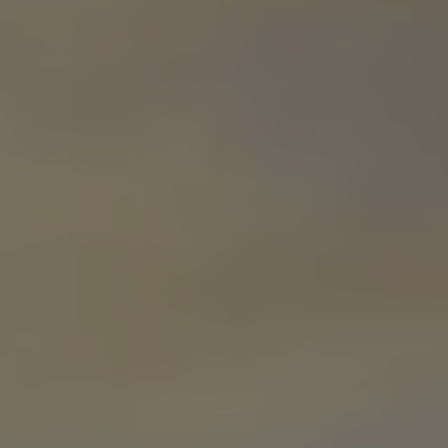
Accessori per la ricarica
Calcolo percorso
Connettività e Sicurezza
VW Connect
VW Connect per ID. Buzz
VW Connect per Amarok
VW Connect per Transporter e Caravelle
Sistemi di assistenza alla guida
Aggiornamenti software
Aggiornamenti software per ID. Buzz
Car-Net e App-connect
California App
Service
Promozioni
Manutenzione e Servizi
Piani di Manutenzione
Ricambi, Oli Motore e Fluidi
Ruote e Pneumatici
Servizio Officina Mobile
Finanziamento Save&Care
Accessori
Manuale uso e Manutenzione
Servizio Mobilità
Garanzie
Informazioni utili