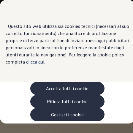
Veicoli
Scopri i modelli
Commerciali
Categorie modelli
Furgoni
VanLife
Questo sito web utilizza sia cookies tecnici (necessari al suo
Passa
Passa ai
Pick-up
corretto funzionamento) che analitici e di profilazione
contenuti
a
Veicoli Commerciali Elettrici
principali
fondo
Van
propri e di terze parti (al fine di inviare messaggi pubblicitari
pagina
Modelli precedenti
personalizzati in linea con le preferenze manifestate dagli
Confronta i modelli
utenti durante la navigazione). Per leggere la cookie policy
Configurazioni salvate
Volkswagen Auto
completa
clicca qui
.
Acquista il tuo Veicolo Volkswagen
Promozioni
Promozioni e offerte
Ecoincentivi Volkswagen
5 Plus
Accetta tutti i cookie
Usato Certificato
Cos’è Usato Certificato?
Rifiuta tutti i cookie
Garanzia Usato
Assicurazioni
Clienti Business
Gestisci i cookie
Gamma, promozioni e servizi
Service Flotte
Area Contatti Clienti Business