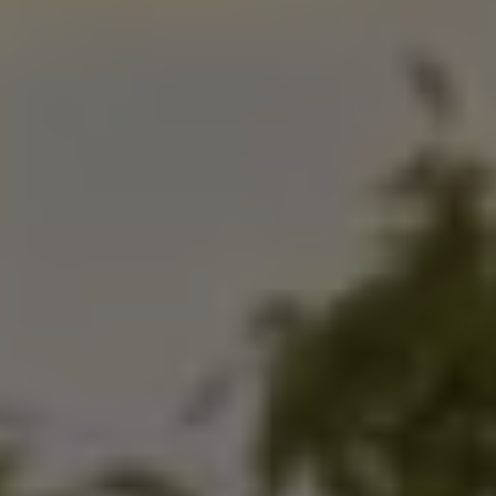
Mondo Volkswagen
Il Bar del Lunedì
VanLife Stories
75 anni di Bulli
Guida autonoma
ID. Buzz al World Ducati Week 2026
Contatti