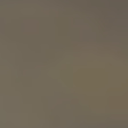
Servizi Finanziari
Progetto Valore Volkswagen
Più Credito
Noleggio
Leasing Finanziario
Servizi Assicurativi
Polizza Protezione Credito
Assicurazione GAP Protezioneventi
Estensione Garanzia Usato
Furto e incendio
Sistemi di Identificazione Veicolo
Safe inMotion e Capital Safe +
Allestimenti e personalizzazioni
Allestimenti chiavi in mano
Trasporto persone con disabilità
Listini e Dati tecnici
Veicoli in pronta consegna
Mobilità elettrica e Ibrida Plug-In
Guida sui veicoli elettrici e sulle batterie
Veicoli elettrici
Soluzioni di ricarica e autonomia
Simulatore del tempo di ricarica
Simulatore dell’autonomia
Ricarica domestica
Ricarica in movimento