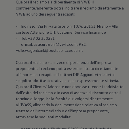
Qualora il reclamo sia di pertinenza di VWB, il
Mondo Volkswagen
contraente/aderente potrà inoltrare il reclamo direttamente a
Il Bar del Lunedì
VanLife Stories
VWB ad uno dei seguenti recapiti:
75 anni di Bulli
Guida autonoma
- Indirizzo: Via Privata Grosio n. 10/4, 20151 Milano – Alla
ID. Buzz al World Ducati Week 2026
cortese Attenzione Uff. Customer Service Insurance
Contatti
- Tel. +39 02 330271
- e-mail: assicurazioni@vwfs.com, PEC:
volkswagenbank@postacert.cedacri.it
Qualora il reclamo sia invece di pertinenza dell’impresa
preponente, il reclamo potrà essere inoltrato direttamente
all’impresa ai recapiti indicati nei DIP Aggiuntivi relativi ai
singoli prodotti assicurativi, ai quali espressamente si rinvia.
Qualora il Cliente/ Aderente non dovesse ritenersi soddisfatto
dall’esito del reclamo o in caso di assenza di riscontro entro il
termine di legge, ha la facoltà di rivolgersi direttamente
all’IVASS, allegando la documentazione relativa al reclamo
trattato dall’intermediario o dall’impresa preponente,
attraverso le seguenti modalità:
- posta ordinaria all’indirizzo IVASS, Servizio Tutela del