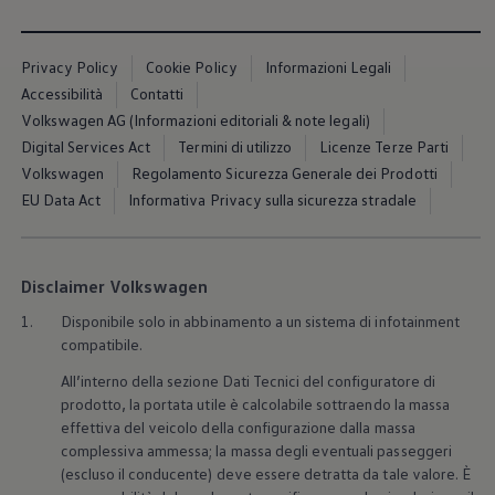
Servizi Finanziari
Progetto Valore Volkswagen
Più Credito
Privacy Policy
Cookie Policy
Informazioni Legali
Noleggio
Leasing Finanziario
Accessibilità
Contatti
Servizi Assicurativi
Volkswagen AG (Informazioni editoriali & note legali)
Polizza Protezione Credito
Digital Services Act
Termini di utilizzo
Licenze Terze Parti
Assicurazione GAP Protezioneventi
Estensione Garanzia Usato
Volkswagen
Regolamento Sicurezza Generale dei Prodotti
Furto e incendio
EU Data Act
Informativa Privacy sulla sicurezza stradale
Sistemi di Identificazione Veicolo
Safe inMotion e Capital Safe +
Allestimenti e personalizzazioni
Allestimenti chiavi in mano
Disclaimer Volkswagen
Trasporto persone con disabilità
Listini e Dati tecnici
1.
Disponibile solo in abbinamento a un sistema di infotainment
Veicoli in pronta consegna
compatibile.
Mobilità elettrica e Ibrida Plug-In
Guida sui veicoli elettrici e sulle batterie
All’interno della sezione Dati Tecnici del configuratore di
Veicoli elettrici
prodotto, la portata utile è calcolabile sottraendo la massa
Soluzioni di ricarica e autonomia
Simulatore del tempo di ricarica
effettiva del veicolo della configurazione dalla massa
Simulatore dell’autonomia
complessiva ammessa; la massa degli eventuali passeggeri
Ricarica domestica
(escluso il conducente) deve essere detratta da tale valore. È
Ricarica in movimento