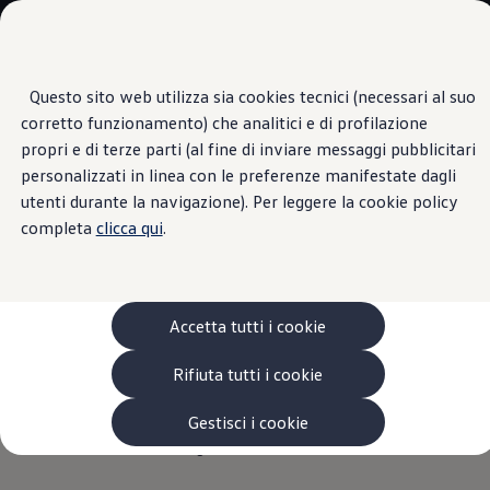
Veicoli
Scopri i modelli
Commerciali
Categorie modelli
Furgoni
VanLife
Questo sito web utilizza sia cookies tecnici (necessari al suo
Passa
Passa ai
Pick-up
corretto funzionamento) che analitici e di profilazione
contenuti
a
Veicoli Commerciali Elettrici
Sistema di comando vocale
principali
fondo
Van
propri e di terze parti (al fine di inviare messaggi pubblicitari
pagina
Modelli precedenti
personalizzati in linea con le preferenze manifestate dagli
Confronta i modelli
utenti durante la navigazione). Per leggere la cookie policy
Configurazioni salvate
Volkswagen Auto
completa
clicca qui
.
Obbedisce
ad ogni tua
Acquista il tuo Veicolo Volkswagen
Promozioni
Promozioni e offerte
parola
Ecoincentivi Volkswagen
5 Plus
Accetta tutti i cookie
Usato Certificato
Cos’è Usato Certificato?
1
Il sistema di comando vocale
, disponibile a richiesta,
Rifiuta tutti i cookie
Garanzia Usato
viene attivato pronunciando il comando “Ciao
Volkswagen
”.
Assicurazioni
È possibile controllare l’autoradio, il telefono, il
Clienti Business
Gestisci i cookie
Gamma, promozioni e servizi
climatizzatore e la navigazione.
Service Flotte
Area Contatti Clienti Business