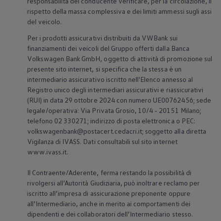
responsabilità del conducente verificare, per la circolazione, il
Accessori per la ricarica
rispetto della massa complessiva e dei limiti ammessi sugli assi
Calcolo percorso
del veicolo.
Connettività e Sicurezza
VW Connect
Per i prodotti assicurativi distribuiti da VWBank sui
VW Connect per ID. Buzz
finanziamenti dei veicoli del Gruppo offerti dalla Banca
VW Connect per Amarok
VW Connect per Transporter e Caravelle
Volkswagen
Bank GmbH, oggetto di attività di promozione sul
Sistemi di assistenza alla guida
presente sito internet, si specifica che la stessa è un
Aggiornamenti software
intermediario assicurativo iscritto nell'Elenco annesso al
Aggiornamenti software per ID. Buzz
Registro unico degli intermediari assicurativi e riassicurativi
Car-Net e App-connect
(RUI) in data 29 ottobre 2024 con numero UE00762456; sede
California App
legale/operativa: Via Privata Grosio, 10/4 - 20151 Milano;
Service
Promozioni
telefono 02 330271; indirizzo di posta elettronica o PEC:
Manutenzione e Servizi
volkswagenbank@postacert.cedacri.it; soggetto alla diretta
Piani di Manutenzione
Vigilanza di IVASS. Dati consultabili sul sito internet
Ricambi, Oli Motore e Fluidi
www.ivass.it.
Ruote e Pneumatici
Servizio Officina Mobile
Il Contraente/Aderente, ferma restando la possibilità di
Finanziamento Save&Care
Accessori
rivolgersi all’Autorità Giudiziaria, può inoltrare reclamo per
Manuale uso e Manutenzione
iscritto all’impresa di assicurazione preponente oppure
Servizio Mobilità
all’Intermediario, anche in merito ai comportamenti dei
Garanzie
dipendenti e dei collaboratori dell’Intermediario stesso.
Informazioni utili