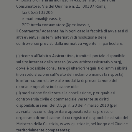
Consumatore, Via del Quirinale n. 21, 00187 Roma;
- fax 06.42133206;
- e-mail: email@ivass.it;
- PEC: tutela.consumatore@pec.ivass.it,
Il Contraente/ Aderente ha in ogni caso la facoltà di avvalersi di
altri eventuali sistemi alternativi di risoluzione delle
controversie previsti dalla normativa vigente. In particolare:
(I) ricorso all’Arbitro Assicurativo, tramite il portale disponibile
sul sito internet dello stesso (www.arbitroassicurativo.org),
dove è possibile consultare gli ulteriori requisiti di ammissibilità
(non soddisfazione sull’esito del reclamo o mancata risposta),
le informazioni relative alle modalità di presentazione del
ricorso e ogni altra indicazione utile;
(II) mediazione finalizzata alla conciliazione, per qualsiasi
controversia civile o commerciale vertente su diritti
disponibili, ai sensi del D.Lgs. n. 28 del 4 marzo 2010 (per
avviarla, occorre depositare apposita istanza presso un
organismo di mediazione, il cui registro è disponibile sul sito del
Ministero della Giustizia, www.giustizia.it, nel luogo del Giudice
territorialmente competente);