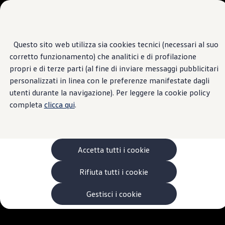
Veicoli
Scopri i modelli
Commerciali
Categorie modelli
Furgoni
VanLife
Questo sito web utilizza sia cookies tecnici (necessari al suo
Passa
Passa ai
Pick-up
corretto funzionamento) che analitici e di profilazione
contenuti
a
Veicoli Commerciali Elettrici
principali
fondo
Van
propri e di terze parti (al fine di inviare messaggi pubblicitari
pagina
Modelli precedenti
personalizzati in linea con le preferenze manifestate dagli
Confronta i modelli
utenti durante la navigazione). Per leggere la cookie policy
Configurazioni salvate
Volkswagen Auto
completa
clicca qui
.
Acquista il tuo Veicolo Volkswagen
Promozioni
Promozioni e offerte
Ecoincentivi Volkswagen
5 Plus
Accetta tutti i cookie
Usato Certificato
Cos’è Usato Certificato?
Rifiuta tutti i cookie
Garanzia Usato
Assicurazioni
Clienti Business
Gestisci i cookie
Gamma, promozioni e servizi
Service Flotte
Area Contatti Clienti Business