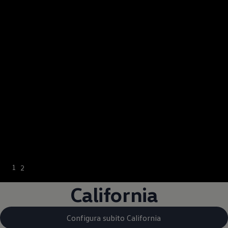
--:--
1
2
Tempo rimanente, -
California
Configura subito California