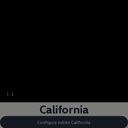
--:--
1
2
Tempo rimanente, -
California
Configura subito California