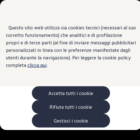
Veicoli
Scopri i modelli
Commerciali
Categorie modelli
Furgoni
VanLife
Questo sito web utilizza sia cookies tecnici (necessari al suo
Passa
Passa ai
Pick-up
corretto funzionamento) che analitici e di profilazione
contenuti
a
Veicoli Commerciali Elettrici
principali
fondo
Van
propri e di terze parti (al fine di inviare messaggi pubblicitari
pagina
Modelli precedenti
personalizzati in linea con le preferenze manifestate dagli
Confronta i modelli
utenti durante la navigazione). Per leggere la cookie policy
Configurazioni salvate
Volkswagen Auto
completa
clicca qui
.
Acquista il tuo Veicolo Volkswagen
Promozioni
Promozioni e offerte
Ecoincentivi Volkswagen
5 Plus
Accetta tutti i cookie
Usato Certificato
Cos’è Usato Certificato?
Rifiuta tutti i cookie
Garanzia Usato
Assicurazioni
Clienti Business
Gestisci i cookie
Gamma, promozioni e servizi
Service Flotte
Area Contatti Clienti Business