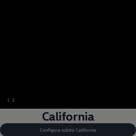
--:--
1
2
Tempo rimanente, -
California
Configura subito California