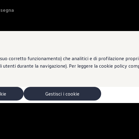
onsegna
suo corretto funzionamento) che analitici e di profilazione propri e
li utenti durante la navigazione). Per leggere la cookie policy co
okie
Gestisci i cookie