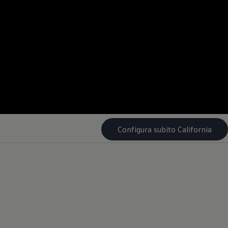
--:--
Tempo rimanente, --
Configura subito California