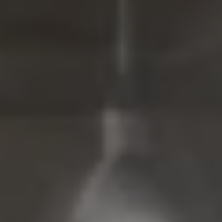
Mondo Volkswagen
Il Bar del Lunedì
VanLife Stories
75 anni di Bulli
Guida autonoma
ID. Buzz al World Ducati Week 2026
Contatti