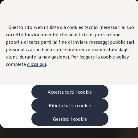
Veicoli
Scopri i modelli
Commerciali
Categorie modelli
Furgoni
VanLife
Questo sito web utilizza sia cookies tecnici (necessari al suo
Passa
Passa ai
Pick-up
corretto funzionamento) che analitici e di profilazione
contenuti
a
Veicoli Commerciali Elettrici
principali
fondo
Van
propri e di terze parti (al fine di inviare messaggi pubblicitari
pagina
Modelli precedenti
personalizzati in linea con le preferenze manifestate dagli
Confronta i modelli
utenti durante la navigazione). Per leggere la cookie policy
Configurazioni salvate
Volkswagen Auto
completa
clicca qui
.
Acquista il tuo Veicolo Volkswagen
Promozioni
Promozioni e offerte
Ecoincentivi Volkswagen
5 Plus
Accetta tutti i cookie
Usato Certificato
Cos’è Usato Certificato?
Rifiuta tutti i cookie
Garanzia Usato
Assicurazioni
Clienti Business
Gestisci i cookie
Gamma, promozioni e servizi
Service Flotte
Area Contatti Clienti Business