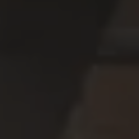
Servizi Finanziari
Progetto Valore Volkswagen
Più Credito
Noleggio
Leasing Finanziario
Servizi Assicurativi
Polizza Protezione Credito
Assicurazione GAP Protezioneventi
Estensione Garanzia Usato
Furto e incendio
Sistemi di Identificazione Veicolo
Safe inMotion e Capital Safe +
Allestimenti e personalizzazioni
Allestimenti chiavi in mano
Trasporto persone con disabilità
Listini e Dati tecnici
Veicoli in pronta consegna
Mobilità elettrica e Ibrida Plug-In
Guida sui veicoli elettrici e sulle batterie
Veicoli elettrici
Soluzioni di ricarica e autonomia
Simulatore del tempo di ricarica
Simulatore dell’autonomia
Ricarica domestica
Ricarica in movimento