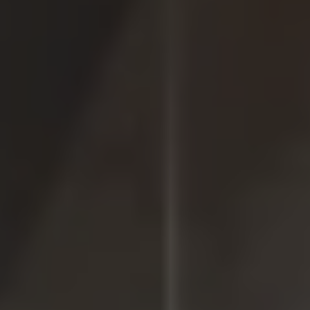
Accessori per la ricarica
Calcolo percorso
Connettività e Sicurezza
VW Connect
VW Connect per ID. Buzz
VW Connect per Amarok
VW Connect per Transporter e Caravelle
Sistemi di assistenza alla guida
Aggiornamenti software
Aggiornamenti software per ID. Buzz
Car-Net e App-connect
California App
Service
Promozioni
Manutenzione e Servizi
Piani di Manutenzione
Ricambi, Oli Motore e Fluidi
Ruote e Pneumatici
Servizio Officina Mobile
Finanziamento Save&Care
Accessori
Manuale uso e Manutenzione
Servizio Mobilità
Garanzie
Informazioni utili