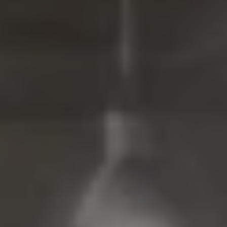
Mondo Volkswagen
Il Bar del Lunedì
VanLife Stories
75 anni di Bulli
Guida autonoma
ID. Buzz al World Ducati Week 2026
Contatti