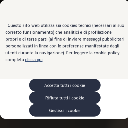
Veicoli
Scopri i modelli
Commerciali
Categorie modelli
Furgoni
VanLife
Questo sito web utilizza sia cookies tecnici (necessari al suo
Passa
Passa ai
Pick-up
corretto funzionamento) che analitici e di profilazione
contenuti
a
Veicoli Commerciali Elettrici
principali
fondo
Van
propri e di terze parti (al fine di inviare messaggi pubblicitari
pagina
Modelli precedenti
personalizzati in linea con le preferenze manifestate dagli
Confronta i modelli
utenti durante la navigazione). Per leggere la cookie policy
Configurazioni salvate
Volkswagen Auto
completa
clicca qui
.
Acquista il tuo Veicolo Volkswagen
Promozioni
Promozioni e offerte
Ecoincentivi Volkswagen
5 Plus
Accetta tutti i cookie
Usato Certificato
Cos’è Usato Certificato?
Rifiuta tutti i cookie
Garanzia Usato
Assicurazioni
Clienti Business
Gestisci i cookie
Gamma, promozioni e servizi
Service Flotte
Area Contatti Clienti Business