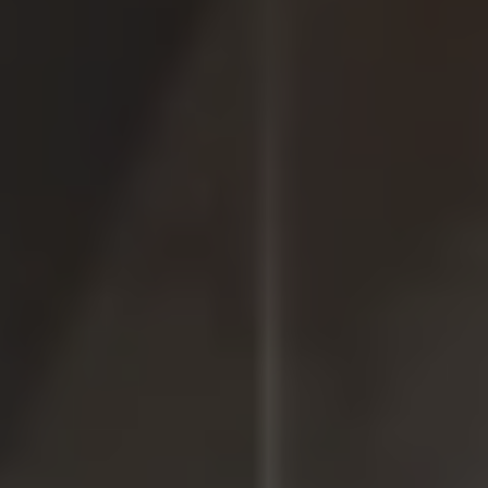
Accessori per la ricarica
Calcolo percorso
Connettività e Sicurezza
VW Connect
VW Connect per ID. Buzz
VW Connect per Amarok
VW Connect per Transporter e Caravelle
Sistemi di assistenza alla guida
Aggiornamenti software
Aggiornamenti software per ID. Buzz
Car-Net e App-connect
California App
Service
Promozioni
Manutenzione e Servizi
Piani di Manutenzione
Ricambi, Oli Motore e Fluidi
Ruote e Pneumatici
Servizio Officina Mobile
Finanziamento Save&Care
Accessori
Manuale uso e Manutenzione
Servizio Mobilità
Garanzie
Informazioni utili