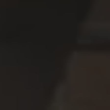
Servizi Finanziari
Progetto Valore Volkswagen
Più Credito
Noleggio
Leasing Finanziario
Servizi Assicurativi
Polizza Protezione Credito
Assicurazione GAP Protezioneventi
Estensione Garanzia Usato
Furto e incendio
Sistemi di Identificazione Veicolo
Safe inMotion e Capital Safe +
Allestimenti e personalizzazioni
Allestimenti chiavi in mano
Trasporto persone con disabilità
Listini e Dati tecnici
Veicoli in pronta consegna
Mobilità elettrica e Ibrida Plug-In
Guida sui veicoli elettrici e sulle batterie
Veicoli elettrici
Soluzioni di ricarica e autonomia
Simulatore del tempo di ricarica
Simulatore dell’autonomia
Ricarica domestica
Ricarica in movimento