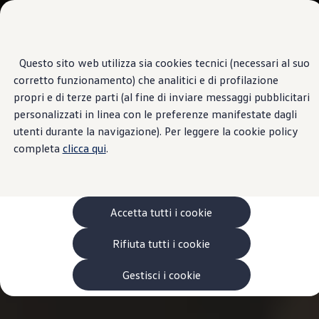
Veicoli
Scopri i modelli
Commerciali
Categorie modelli
Furgoni
VanLife
Questo sito web utilizza sia cookies tecnici (necessari al suo
Passa
Passa ai
Pick-up
corretto funzionamento) che analitici e di profilazione
contenuti
a
Veicoli Commerciali Elettrici
principali
fondo
Van
propri e di terze parti (al fine di inviare messaggi pubblicitari
pagina
Modelli precedenti
personalizzati in linea con le preferenze manifestate dagli
Confronta i modelli
utenti durante la navigazione). Per leggere la cookie policy
Configurazioni salvate
Volkswagen Auto
completa
clicca qui
.
Acquista il tuo Veicolo Volkswagen
Promozioni
Promozioni e offerte
Ecoincentivi Volkswagen
5 Plus
Accetta tutti i cookie
Usato Certificato
Cos’è Usato Certificato?
Rifiuta tutti i cookie
Garanzia Usato
Assicurazioni
Clienti Business
Gestisci i cookie
Gamma, promozioni e servizi
Service Flotte
Area Contatti Clienti Business