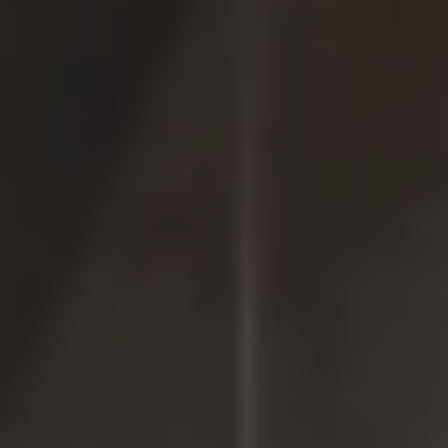
Accessori per la ricarica
Calcolo percorso
Connettività e Sicurezza
VW Connect
VW Connect per ID. Buzz
VW Connect per Amarok
VW Connect per Transporter e Caravelle
Sistemi di assistenza alla guida
Aggiornamenti software
Aggiornamenti software per ID. Buzz
Car-Net e App-connect
California App
Service
Promozioni
Manutenzione e Servizi
Piani di Manutenzione
Ricambi, Oli Motore e Fluidi
Ruote e Pneumatici
Servizio Officina Mobile
Finanziamento Save&Care
Accessori
Manuale uso e Manutenzione
Servizio Mobilità
Garanzie
Informazioni utili