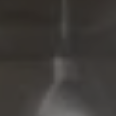
Mondo Volkswagen
Il Bar del Lunedì
VanLife Stories
75 anni di Bulli
Guida autonoma
ID. Buzz al World Ducati Week 2026
Contatti