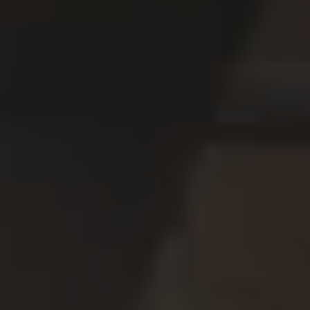
Servizi Finanziari
Progetto Valore Volkswagen
Più Credito
Noleggio
Leasing Finanziario
Servizi Assicurativi
Polizza Protezione Credito
Assicurazione GAP Protezioneventi
Estensione Garanzia Usato
Furto e incendio
Sistemi di Identificazione Veicolo
Safe inMotion e Capital Safe +
Allestimenti e personalizzazioni
Allestimenti chiavi in mano
Trasporto persone con disabilità
Listini e Dati tecnici
Veicoli in pronta consegna
Mobilità elettrica e Ibrida Plug-In
Guida sui veicoli elettrici e sulle batterie
Veicoli elettrici
Soluzioni di ricarica e autonomia
Simulatore del tempo di ricarica
Simulatore dell’autonomia
Ricarica domestica
Ricarica in movimento