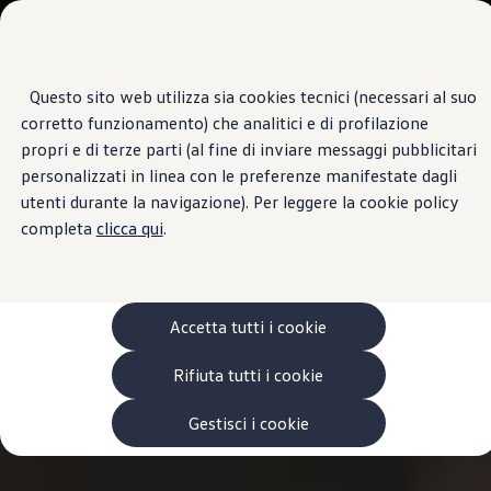
Veicoli
Scopri i modelli
Commerciali
Categorie modelli
Furgoni
VanLife
Questo sito web utilizza sia cookies tecnici (necessari al suo
Passa
Passa ai
Pick-up
corretto funzionamento) che analitici e di profilazione
contenuti
a
Veicoli Commerciali Elettrici
principali
fondo
Van
propri e di terze parti (al fine di inviare messaggi pubblicitari
pagina
Modelli precedenti
personalizzati in linea con le preferenze manifestate dagli
Confronta i modelli
utenti durante la navigazione). Per leggere la cookie policy
Configurazioni salvate
Volkswagen Auto
completa
clicca qui
.
Acquista il tuo Veicolo Volkswagen
Promozioni
Promozioni e offerte
Ecoincentivi Volkswagen
5 Plus
Accetta tutti i cookie
Usato Certificato
Cos’è Usato Certificato?
Rifiuta tutti i cookie
Garanzia Usato
Assicurazioni
Clienti Business
Gestisci i cookie
Gamma, promozioni e servizi
Service Flotte
Area Contatti Clienti Business