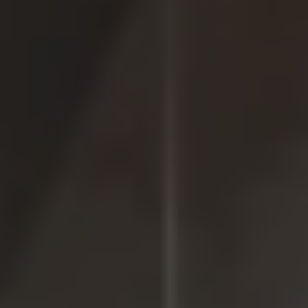
Accessori per la ricarica
Calcolo percorso
Connettività e Sicurezza
VW Connect
VW Connect per ID. Buzz
VW Connect per Amarok
VW Connect per Transporter e Caravelle
Sistemi di assistenza alla guida
Aggiornamenti software
Aggiornamenti software per ID. Buzz
Car-Net e App-connect
California App
Service
Promozioni
Manutenzione e Servizi
Piani di Manutenzione
Ricambi, Oli Motore e Fluidi
Ruote e Pneumatici
Servizio Officina Mobile
Finanziamento Save&Care
Accessori
Manuale uso e Manutenzione
Servizio Mobilità
Garanzie
Informazioni utili