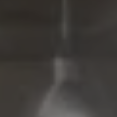
Mondo Volkswagen
Il Bar del Lunedì
VanLife Stories
75 anni di Bulli
Guida autonoma
ID. Buzz al World Ducati Week 2026
Contatti