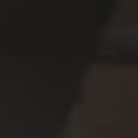
Servizi Finanziari
Progetto Valore Volkswagen
Più Credito
Noleggio
Leasing Finanziario
Servizi Assicurativi
Polizza Protezione Credito
Assicurazione GAP Protezioneventi
Estensione Garanzia Usato
Furto e incendio
Sistemi di Identificazione Veicolo
Safe inMotion e Capital Safe +
Allestimenti e personalizzazioni
Allestimenti chiavi in mano
Trasporto persone con disabilità
Listini e Dati tecnici
Veicoli in pronta consegna
Mobilità elettrica e Ibrida Plug-In
Guida sui veicoli elettrici e sulle batterie
Veicoli elettrici
Soluzioni di ricarica e autonomia
Simulatore del tempo di ricarica
Simulatore dell’autonomia
Ricarica domestica
Ricarica in movimento