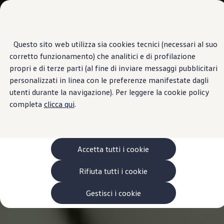
Veicoli
Scopri i modelli
Commerciali
Categorie modelli
Furgoni
VanLife
Questo sito web utilizza sia cookies tecnici (necessari al suo
Passa
Passa ai
Pick-up
corretto funzionamento) che analitici e di profilazione
contenuti
a
Veicoli Commerciali Elettrici
principali
fondo
Van
propri e di terze parti (al fine di inviare messaggi pubblicitari
pagina
Modelli precedenti
personalizzati in linea con le preferenze manifestate dagli
Confronta i modelli
utenti durante la navigazione). Per leggere la cookie policy
Configurazioni salvate
Volkswagen Auto
completa
clicca qui
.
Acquista il tuo Veicolo Volkswagen
Promozioni
Promozioni e offerte
Ecoincentivi Volkswagen
5 Plus
Accetta tutti i cookie
Usato Certificato
Cos’è Usato Certificato?
Rifiuta tutti i cookie
Garanzia Usato
Assicurazioni
Clienti Business
Gestisci i cookie
Gamma, promozioni e servizi
Service Flotte
Area Contatti Clienti Business