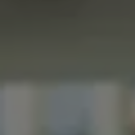
Accessori per la ricarica
Calcolo percorso
Connettività e Sicurezza
VW Connect
VW Connect per ID. Buzz
VW Connect per Amarok
VW Connect per Transporter e Caravelle
Sistemi di assistenza alla guida
Aggiornamenti software
Aggiornamenti software per ID. Buzz
Car-Net e App-connect
California App
Service
Promozioni
Manutenzione e Servizi
Piani di Manutenzione
Ricambi, Oli Motore e Fluidi
Ruote e Pneumatici
Servizio Officina Mobile
Finanziamento Save&Care
Accessori
Manuale uso e Manutenzione
Servizio Mobilità
Garanzie
Informazioni utili