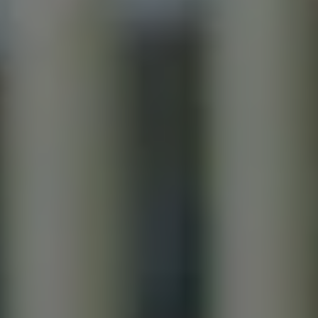
Mondo Volkswagen
Il Bar del Lunedì
VanLife Stories
75 anni di Bulli
Guida autonoma
ID. Buzz al World Ducati Week 2026
Contatti