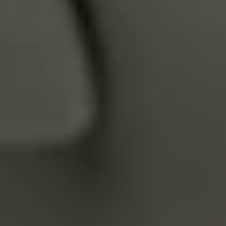
Servizi Finanziari
Progetto Valore Volkswagen
Più Credito
Noleggio
Leasing Finanziario
Servizi Assicurativi
Polizza Protezione Credito
Assicurazione GAP Protezioneventi
Estensione Garanzia Usato
Furto e incendio
Sistemi di Identificazione Veicolo
Safe inMotion e Capital Safe +
Allestimenti e personalizzazioni
Allestimenti chiavi in mano
Trasporto persone con disabilità
Listini e Dati tecnici
Veicoli in pronta consegna
Mobilità elettrica e Ibrida Plug-In
Guida sui veicoli elettrici e sulle batterie
Veicoli elettrici
Soluzioni di ricarica e autonomia
Simulatore del tempo di ricarica
Simulatore dell’autonomia
Ricarica domestica
Ricarica in movimento