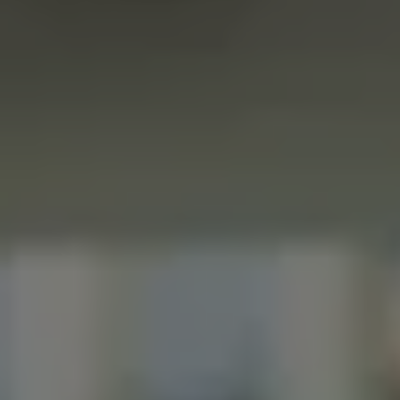
Accessori per la ricarica
Calcolo percorso
Connettività e Sicurezza
VW Connect
VW Connect per ID. Buzz
VW Connect per Amarok
VW Connect per Transporter e Caravelle
Sistemi di assistenza alla guida
Aggiornamenti software
Aggiornamenti software per ID. Buzz
Car-Net e App-connect
California App
Service
Promozioni
Manutenzione e Servizi
Piani di Manutenzione
Ricambi, Oli Motore e Fluidi
Ruote e Pneumatici
Servizio Officina Mobile
Finanziamento Save&Care
Accessori
Manuale uso e Manutenzione
Servizio Mobilità
Garanzie
Informazioni utili