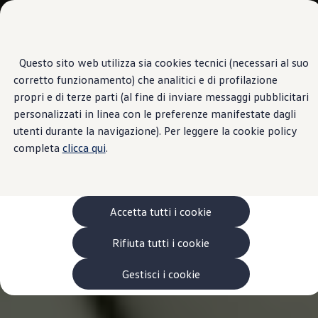
Veicoli
Scopri i modelli
Commerciali
Categorie modelli
Furgoni
VanLife
Questo sito web utilizza sia cookies tecnici (necessari al suo
Passa
Passa ai
Pick-up
corretto funzionamento) che analitici e di profilazione
contenuti
a
Veicoli Commerciali Elettrici
principali
fondo
Van
propri e di terze parti (al fine di inviare messaggi pubblicitari
pagina
Modelli precedenti
personalizzati in linea con le preferenze manifestate dagli
Confronta i modelli
utenti durante la navigazione). Per leggere la cookie policy
Configurazioni salvate
Volkswagen Auto
completa
clicca qui
.
Acquista il tuo Veicolo Volkswagen
Promozioni
Promozioni e offerte
Ecoincentivi Volkswagen
5 Plus
Accetta tutti i cookie
Usato Certificato
Cos’è Usato Certificato?
Rifiuta tutti i cookie
Garanzia Usato
Assicurazioni
Clienti Business
Gestisci i cookie
Gamma, promozioni e servizi
Service Flotte
Area Contatti Clienti Business