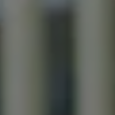
Mondo Volkswagen
Il Bar del Lunedì
VanLife Stories
75 anni di Bulli
Guida autonoma
ID. Buzz al World Ducati Week 2026
Contatti