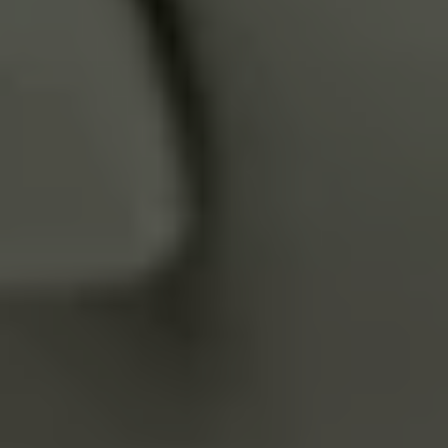
Servizi Finanziari
Progetto Valore Volkswagen
Più Credito
Noleggio
Leasing Finanziario
Servizi Assicurativi
Polizza Protezione Credito
Assicurazione GAP Protezioneventi
Estensione Garanzia Usato
Furto e incendio
Sistemi di Identificazione Veicolo
Safe inMotion e Capital Safe +
Allestimenti e personalizzazioni
Allestimenti chiavi in mano
Trasporto persone con disabilità
Listini e Dati tecnici
Veicoli in pronta consegna
Mobilità elettrica e Ibrida Plug-In
Guida sui veicoli elettrici e sulle batterie
Veicoli elettrici
Soluzioni di ricarica e autonomia
Simulatore del tempo di ricarica
Simulatore dell’autonomia
Ricarica domestica
Ricarica in movimento