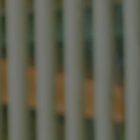
Accessori per la ricarica
Calcolo percorso
Connettività e Sicurezza
VW Connect
VW Connect per ID. Buzz
VW Connect per Amarok
VW Connect per Transporter e Caravelle
Sistemi di assistenza alla guida
Aggiornamenti software
Aggiornamenti software per ID. Buzz
Car-Net e App-connect
California App
Service
Promozioni
Manutenzione e Servizi
Piani di Manutenzione
Ricambi, Oli Motore e Fluidi
Ruote e Pneumatici
Servizio Officina Mobile
Finanziamento Save&Care
Accessori
Manuale uso e Manutenzione
Servizio Mobilità
Garanzie
Informazioni utili