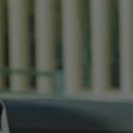
Mondo Volkswagen
Il Bar del Lunedì
VanLife Stories
75 anni di Bulli
Guida autonoma
ID. Buzz al World Ducati Week 2026
Contatti