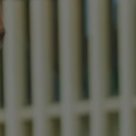
Servizi Finanziari
Progetto Valore Volkswagen
Più Credito
Noleggio
Leasing Finanziario
Servizi Assicurativi
Polizza Protezione Credito
Assicurazione GAP Protezioneventi
Estensione Garanzia Usato
Furto e incendio
Sistemi di Identificazione Veicolo
Safe inMotion e Capital Safe +
Allestimenti e personalizzazioni
Allestimenti chiavi in mano
Trasporto persone con disabilità
Listini e Dati tecnici
Veicoli in pronta consegna
Mobilità elettrica e Ibrida Plug-In
Guida sui veicoli elettrici e sulle batterie
Veicoli elettrici
Soluzioni di ricarica e autonomia
Simulatore del tempo di ricarica
Simulatore dell’autonomia
Ricarica domestica
Ricarica in movimento