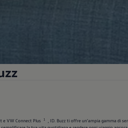
uzz
1
 e VW Connect Plus
, ID. Buzz ti offre un’ampia gamma di ser
 semplificare la tua vita quotidiana e rendere ogni viaggio ancora