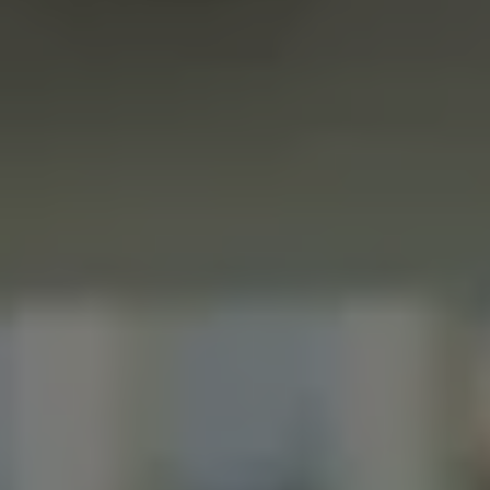
Accessori per la ricarica
Calcolo percorso
Connettività e Sicurezza
VW Connect
VW Connect per ID. Buzz
VW Connect per Amarok
VW Connect per Transporter e Caravelle
Sistemi di assistenza alla guida
Aggiornamenti software
Aggiornamenti software per ID. Buzz
Car-Net e App-connect
California App
Service
Promozioni
Manutenzione e Servizi
Piani di Manutenzione
Ricambi, Oli Motore e Fluidi
Ruote e Pneumatici
Servizio Officina Mobile
Finanziamento Save&Care
Accessori
Manuale uso e Manutenzione
Servizio Mobilità
Garanzie
Informazioni utili