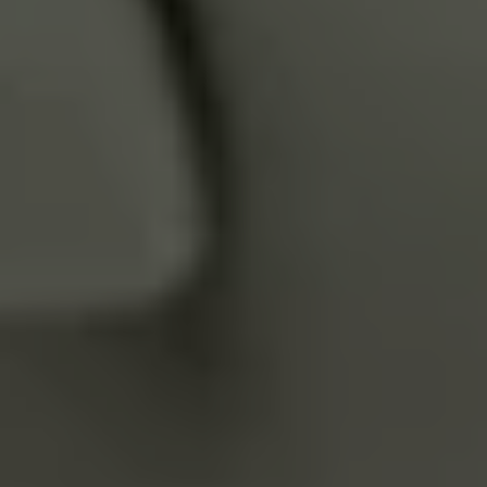
Servizi Finanziari
Progetto Valore Volkswagen
Più Credito
Noleggio
Leasing Finanziario
Servizi Assicurativi
Polizza Protezione Credito
Assicurazione GAP Protezioneventi
Estensione Garanzia Usato
Furto e incendio
Sistemi di Identificazione Veicolo
Safe inMotion e Capital Safe +
Allestimenti e personalizzazioni
Allestimenti chiavi in mano
Trasporto persone con disabilità
Listini e Dati tecnici
Veicoli in pronta consegna
Mobilità elettrica e Ibrida Plug-In
Guida sui veicoli elettrici e sulle batterie
Veicoli elettrici
Soluzioni di ricarica e autonomia
Simulatore del tempo di ricarica
Simulatore dell’autonomia
Ricarica domestica
Ricarica in movimento