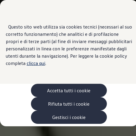
Veicoli
Scopri i modelli
Commerciali
Categorie modelli
Furgoni
VanLife
Questo sito web utilizza sia cookies tecnici (necessari al suo
Passa
Passa ai
Pick-up
corretto funzionamento) che analitici e di profilazione
contenuti
a
Veicoli Commerciali Elettrici
principali
fondo
Van
propri e di terze parti (al fine di inviare messaggi pubblicitari
pagina
Modelli precedenti
personalizzati in linea con le preferenze manifestate dagli
Confronta i modelli
utenti durante la navigazione). Per leggere la cookie policy
Configurazioni salvate
Volkswagen Auto
completa
clicca qui
.
Acquista il tuo Veicolo Volkswagen
Promozioni
Promozioni e offerte
Ecoincentivi Volkswagen
5 Plus
Accetta tutti i cookie
Usato Certificato
Cos’è Usato Certificato?
Rifiuta tutti i cookie
Garanzia Usato
Assicurazioni
Clienti Business
Gestisci i cookie
Gamma, promozioni e servizi
Service Flotte
Area Contatti Clienti Business