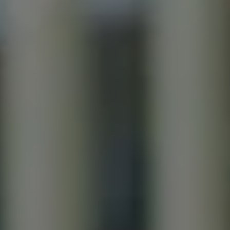
Mondo Volkswagen
Il Bar del Lunedì
VanLife Stories
75 anni di Bulli
Guida autonoma
ID. Buzz al World Ducati Week 2026
Contatti