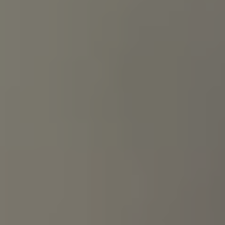
Accessori per la ricarica
Calcolo percorso
Connettività e Sicurezza
VW Connect
VW Connect per ID. Buzz
VW Connect per Amarok
VW Connect per Transporter e Caravelle
Sistemi di assistenza alla guida
Aggiornamenti software
Aggiornamenti software per ID. Buzz
Car-Net e App-connect
California App
Service
Promozioni
Manutenzione e Servizi
Piani di Manutenzione
Ricambi, Oli Motore e Fluidi
Ruote e Pneumatici
Servizio Officina Mobile
Finanziamento Save&Care
Accessori
Manuale uso e Manutenzione
Servizio Mobilità
Garanzie
Informazioni utili