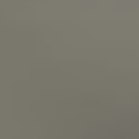
Servizi Finanziari
Progetto Valore Volkswagen
Più Credito
Noleggio
Leasing Finanziario
Servizi Assicurativi
Polizza Protezione Credito
Assicurazione GAP Protezioneventi
Estensione Garanzia Usato
Furto e incendio
Sistemi di Identificazione Veicolo
Safe inMotion e Capital Safe +
Allestimenti e personalizzazioni
Allestimenti chiavi in mano
Trasporto persone con disabilità
Listini e Dati tecnici
Veicoli in pronta consegna
Mobilità elettrica e Ibrida Plug-In
Guida sui veicoli elettrici e sulle batterie
Veicoli elettrici
Soluzioni di ricarica e autonomia
Simulatore del tempo di ricarica
Simulatore dell’autonomia
Ricarica domestica
Ricarica in movimento