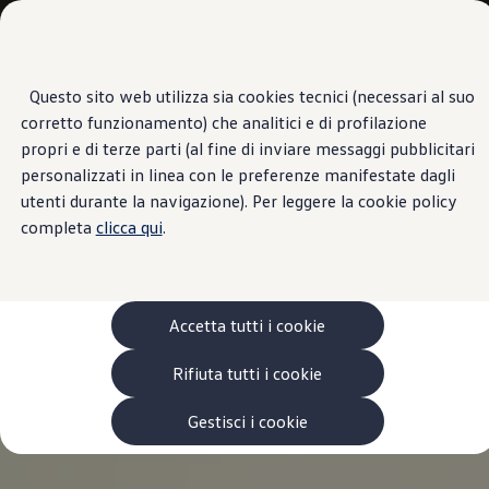
Veicoli
Scopri i modelli
Commerciali
Categorie modelli
Furgoni
VanLife
Questo sito web utilizza sia cookies tecnici (necessari al suo
Passa
Passa ai
Pick-up
corretto funzionamento) che analitici e di profilazione
contenuti
a
Veicoli Commerciali Elettrici
principali
fondo
Van
propri e di terze parti (al fine di inviare messaggi pubblicitari
pagina
Modelli precedenti
personalizzati in linea con le preferenze manifestate dagli
Confronta i modelli
utenti durante la navigazione). Per leggere la cookie policy
Configurazioni salvate
Volkswagen Auto
completa
clicca qui
.
Acquista il tuo Veicolo Volkswagen
Promozioni
Promozioni e offerte
Ecoincentivi Volkswagen
5 Plus
Accetta tutti i cookie
Usato Certificato
Cos’è Usato Certificato?
Rifiuta tutti i cookie
Garanzia Usato
Assicurazioni
Clienti Business
Gestisci i cookie
Gamma, promozioni e servizi
Service Flotte
Area Contatti Clienti Business