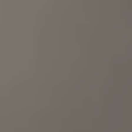
Mondo Volkswagen
Il Bar del Lunedì
VanLife Stories
75 anni di Bulli
Guida autonoma
ID. Buzz al World Ducati Week 2026
Contatti