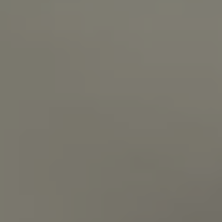
Servizi Finanziari
Progetto Valore Volkswagen
Più Credito
Noleggio
Leasing Finanziario
Servizi Assicurativi
Polizza Protezione Credito
Assicurazione GAP Protezioneventi
Estensione Garanzia Usato
Furto e incendio
Sistemi di Identificazione Veicolo
Safe inMotion e Capital Safe +
Allestimenti e personalizzazioni
Allestimenti chiavi in mano
Trasporto persone con disabilità
Listini e Dati tecnici
Veicoli in pronta consegna
Mobilità elettrica e Ibrida Plug-In
Guida sui veicoli elettrici e sulle batterie
Veicoli elettrici
Soluzioni di ricarica e autonomia
Simulatore del tempo di ricarica
Simulatore dell’autonomia
Ricarica domestica
Ricarica in movimento