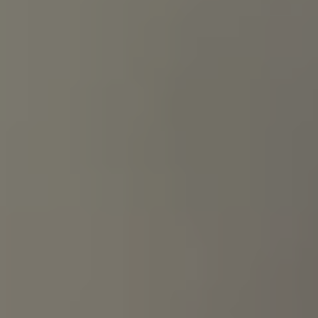
Accessori per la ricarica
Calcolo percorso
Connettività e Sicurezza
VW Connect
VW Connect per ID. Buzz
VW Connect per Amarok
VW Connect per Transporter e Caravelle
Sistemi di assistenza alla guida
Aggiornamenti software
Aggiornamenti software per ID. Buzz
Car-Net e App-connect
California App
Service
Promozioni
Manutenzione e Servizi
Piani di Manutenzione
Ricambi, Oli Motore e Fluidi
Ruote e Pneumatici
Servizio Officina Mobile
Finanziamento Save&Care
Accessori
Manuale uso e Manutenzione
Servizio Mobilità
Garanzie
Informazioni utili