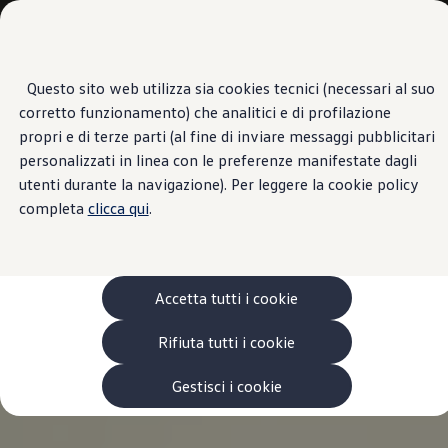
Veicoli
Scopri i modelli
Commerciali
Categorie modelli
Furgoni
VanLife
Questo sito web utilizza sia cookies tecnici (necessari al suo
Passa
Passa ai
Pick-up
corretto funzionamento) che analitici e di profilazione
contenuti
a
Veicoli Commerciali Elettrici
principali
fondo
Van
propri e di terze parti (al fine di inviare messaggi pubblicitari
pagina
Modelli precedenti
personalizzati in linea con le preferenze manifestate dagli
Confronta i modelli
utenti durante la navigazione). Per leggere la cookie policy
Configurazioni salvate
Volkswagen Auto
completa
clicca qui
.
Acquista il tuo Veicolo Volkswagen
Promozioni
Promozioni e offerte
Ecoincentivi Volkswagen
5 Plus
Accetta tutti i cookie
Usato Certificato
Cos’è Usato Certificato?
Rifiuta tutti i cookie
Garanzia Usato
Assicurazioni
Clienti Business
Gestisci i cookie
Gamma, promozioni e servizi
Service Flotte
Area Contatti Clienti Business