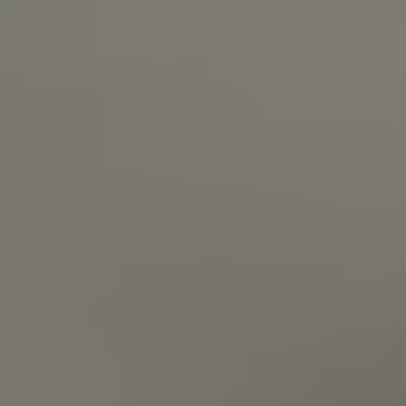
Servizi Finanziari
Progetto Valore Volkswagen
Più Credito
Noleggio
Leasing Finanziario
Servizi Assicurativi
Polizza Protezione Credito
Assicurazione GAP Protezioneventi
Estensione Garanzia Usato
Furto e incendio
Sistemi di Identificazione Veicolo
Safe inMotion e Capital Safe +
Allestimenti e personalizzazioni
Allestimenti chiavi in mano
Trasporto persone con disabilità
Listini e Dati tecnici
Veicoli in pronta consegna
Mobilità elettrica e Ibrida Plug-In
Guida sui veicoli elettrici e sulle batterie
Veicoli elettrici
Soluzioni di ricarica e autonomia
Simulatore del tempo di ricarica
Simulatore dell’autonomia
Ricarica domestica
Ricarica in movimento