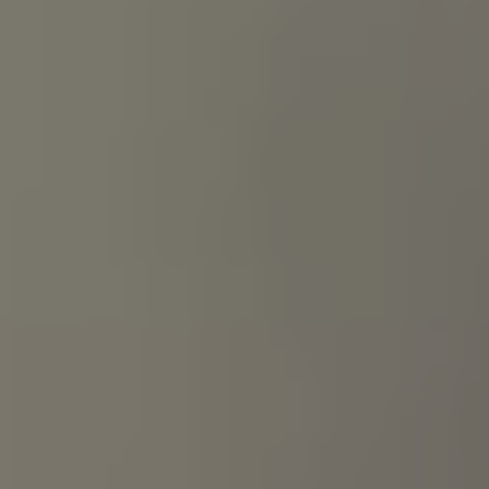
Accessori per la ricarica
Calcolo percorso
Connettività e Sicurezza
VW Connect
VW Connect per ID. Buzz
VW Connect per Amarok
VW Connect per Transporter e Caravelle
Sistemi di assistenza alla guida
Aggiornamenti software
Aggiornamenti software per ID. Buzz
Car-Net e App-connect
California App
Service
Promozioni
Manutenzione e Servizi
Piani di Manutenzione
Ricambi, Oli Motore e Fluidi
Ruote e Pneumatici
Servizio Officina Mobile
Finanziamento Save&Care
Accessori
Manuale uso e Manutenzione
Servizio Mobilità
Garanzie
Informazioni utili