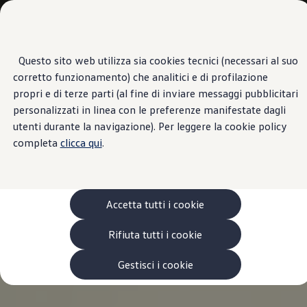
Veicoli
Scopri i modelli
Commerciali
Categorie modelli
Furgoni
VanLife
Questo sito web utilizza sia cookies tecnici (necessari al suo
Passa
Passa ai
Pick-up
corretto funzionamento) che analitici e di profilazione
contenuti
a
Veicoli Commerciali Elettrici
principali
fondo
Van
propri e di terze parti (al fine di inviare messaggi pubblicitari
pagina
Modelli precedenti
personalizzati in linea con le preferenze manifestate dagli
Confronta i modelli
utenti durante la navigazione). Per leggere la cookie policy
Configurazioni salvate
Volkswagen Auto
completa
clicca qui
.
Acquista il tuo Veicolo Volkswagen
Promozioni
Promozioni e offerte
Ecoincentivi Volkswagen
5 Plus
Accetta tutti i cookie
Usato Certificato
Cos’è Usato Certificato?
Rifiuta tutti i cookie
Garanzia Usato
Assicurazioni
Clienti Business
Gestisci i cookie
Gamma, promozioni e servizi
Service Flotte
Area Contatti Clienti Business