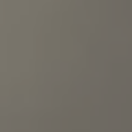
Mondo Volkswagen
Il Bar del Lunedì
VanLife Stories
75 anni di Bulli
Guida autonoma
ID. Buzz al World Ducati Week 2026
Contatti