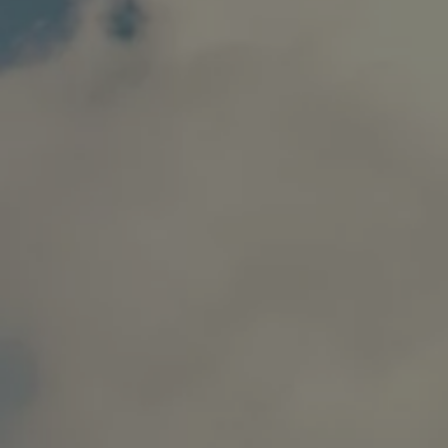
Servizi Finanziari
Progetto Valore Volkswagen
Più Credito
Noleggio
Leasing Finanziario
Servizi Assicurativi
Polizza Protezione Credito
Assicurazione GAP Protezioneventi
Estensione Garanzia Usato
Furto e incendio
Sistemi di Identificazione Veicolo
Safe inMotion e Capital Safe +
Allestimenti e personalizzazioni
Allestimenti chiavi in mano
Trasporto persone con disabilità
Listini e Dati tecnici
Veicoli in pronta consegna
Mobilità elettrica e Ibrida Plug-In
Guida sui veicoli elettrici e sulle batterie
Veicoli elettrici
Soluzioni di ricarica e autonomia
Simulatore del tempo di ricarica
Simulatore dell’autonomia
Ricarica domestica
Ricarica in movimento