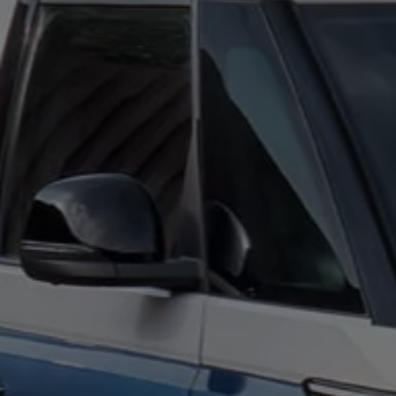
Mondo Volkswagen
Il Bar del Lunedì
VanLife Stories
75 anni di Bulli
Guida autonoma
ID. Buzz al World Ducati Week 2026
Contatti