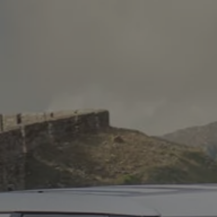
Accessori per la ricarica
Calcolo percorso
Connettività e Sicurezza
VW Connect
VW Connect per ID. Buzz
VW Connect per Amarok
VW Connect per Transporter e Caravelle
Sistemi di assistenza alla guida
Aggiornamenti software
Aggiornamenti software per ID. Buzz
Car-Net e App-connect
California App
Service
Promozioni
Manutenzione e Servizi
Piani di Manutenzione
Ricambi, Oli Motore e Fluidi
Ruote e Pneumatici
Servizio Officina Mobile
Finanziamento Save&Care
Accessori
Manuale uso e Manutenzione
Servizio Mobilità
Garanzie
Informazioni utili