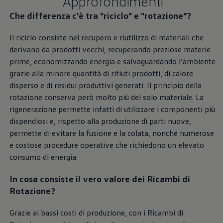
Approfondimenti
Accessori per la ricarica
Calcolo percorso
Che differenza c'è tra "riciclo" e "rotazione"?
Connettività e Sicurezza
VW Connect
Il riciclo consiste nel recupero e riutilizzo di materiali che
VW Connect per ID. Buzz
derivano da prodotti vecchi, recuperando preziose materie
VW Connect per Amarok
VW Connect per Transporter e Caravelle
prime, economizzando energia e salvaguardando l’ambiente
Sistemi di assistenza alla guida
grazie alla minore quantità di rifiuti prodotti, di calore
Aggiornamenti software
disperso e di residui produttivi generati. Il principio della
Aggiornamenti software per ID. Buzz
Car-Net e App-connect
rotazione conserva però molto più del solo materiale. La
California App
rigenerazione permette infatti di utilizzare i componenti più
Service
dispendiosi e, rispetto alla produzione di parti nuove,
Promozioni
Manutenzione e Servizi
permette di evitare la fusione e la colata, nonché numerose
Piani di Manutenzione
e costose procedure operative che richiedono un elevato
Ricambi, Oli Motore e Fluidi
consumo di energia.
Ruote e Pneumatici
Servizio Officina Mobile
Finanziamento Save&Care
In cosa consiste il vero valore dei Ricambi di
Accessori
Rotazione?
Manuale uso e Manutenzione
Servizio Mobilità
Garanzie
Grazie ai bassi costi di produzione, con i Ricambi di
Informazioni utili