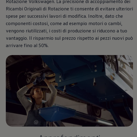
Rotazione
Volkswagen
. La precisione di accoppiamento dei
Servizi Finanziari
Progetto Valore Volkswagen
Ricambi Originali di Rotazione ti consente di evitare ulteriori
Più Credito
spese per successivi lavori di modifica. Inoltre, dato che
Noleggio
componenti costosi, come ad esempio motori o cambi,
Leasing Finanziario
Servizi Assicurativi
vengono riutilizzati, i costi di produzione si riducono a tuo
Polizza Protezione Credito
vantaggio. Il risparmio sul prezzo rispetto ai pezzi nuovi può
Assicurazione GAP Protezioneventi
arrivare fino al 50%.
Estensione Garanzia Usato
Furto e incendio
Sistemi di Identificazione Veicolo
Safe inMotion e Capital Safe +
Allestimenti e personalizzazioni
Allestimenti chiavi in mano
Trasporto persone con disabilità
Listini e Dati tecnici
Veicoli in pronta consegna
Mobilità elettrica e Ibrida Plug-In
Guida sui veicoli elettrici e sulle batterie
Veicoli elettrici
Soluzioni di ricarica e autonomia
Simulatore del tempo di ricarica
Simulatore dell’autonomia
Ricarica domestica
Ricarica in movimento