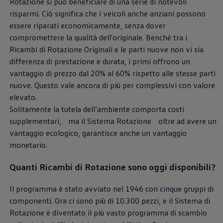
Rotazione si può beneficiare di una serie di notevoli
Mondo Volkswagen
risparmi. Ciò significa che i veicoli anche anziani possono
Il Bar del Lunedì
VanLife Stories
essere riparati economicamente, senza dover
75 anni di Bulli
compromettere la qualità dell'originale. Benché tra i
Guida autonoma
Ricambi di Rotazione Originali e le parti nuove non vi sia
ID. Buzz al World Ducati Week 2026
Contatti
differenza di prestazione e durata, i primi offrono un
vantaggio di prezzo dal 20% al 60% rispetto alle stesse parti
nuove. Questo vale ancora di più per complessivi con valore
elevato.
Solitamente la tutela dell’ambiente comporta costi
supplementari, ma il Sistema Rotazione oltre ad avere un
vantaggio ecologico, garantisce anche un vantaggio
monetario.
Quanti Ricambi di Rotazione sono oggi disponibili?
Il programma è stato avviato nel 1946 con cinque gruppi di
componenti. Ora ci sono più di 10.300 pezzi, e il Sistema di
Rotazione è diventato il più vasto programma di scambio