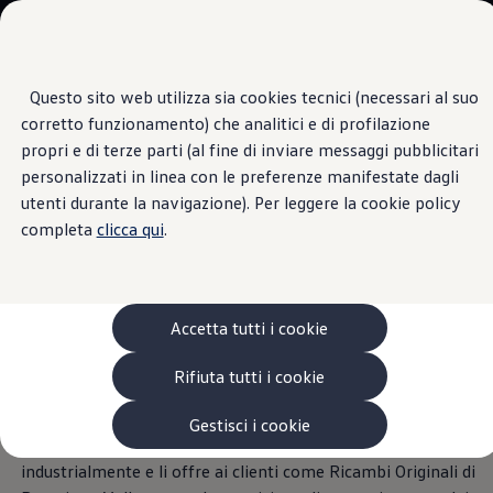
Veicoli
Scopri i modelli
Commerciali
Categorie modelli
Furgoni
VanLife
Questo sito web utilizza sia cookies tecnici (necessari al suo
Passa
Passa ai
Pick-up
corretto funzionamento) che analitici e di profilazione
contenuti
a
Veicoli Commerciali Elettrici
Ricambi di rotazione
principali
fondo
Van
propri e di terze parti (al fine di inviare messaggi pubblicitari
pagina
Modelli precedenti
personalizzati in linea con le preferenze manifestate dagli
Confronta i modelli
utenti durante la navigazione). Per leggere la cookie policy
Configurazioni salvate
Volkswagen Auto
completa
clicca qui
.
Massima qualità
con un
Acquista il tuo Veicolo Volkswagen
Promozioni
Promozioni e offerte
vantaggio fino al 50%
Ecoincentivi Volkswagen
5 Plus
Accetta tutti i cookie
Usato Certificato
Cos’è Usato Certificato?
Anche se usurati dopo molti chilometri percorsi i nostri
Rifiuta tutti i cookie
Garanzia Usato
Ricambi Originali Volkswagen® offrono ancora materiali di
Assicurazioni
qualità e energia in grande quantità. Per questo
Clienti Business
Gestisci i cookie
Gamma, promozioni e servizi
motivo
Volkswagen
ritira i ricambi usati, li rigenera
Service Flotte
industrialmente e li offre ai clienti come Ricambi Originali di
Area Contatti Clienti Business