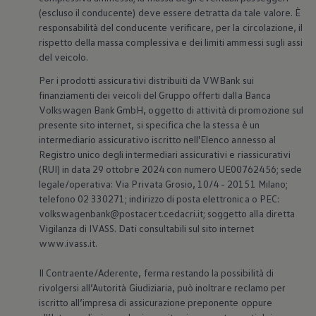
(escluso il conducente) deve essere detratta da tale valore. È
responsabilità del conducente verificare, per la circolazione, il
rispetto della massa complessiva e dei limiti ammessi sugli assi
del veicolo.
Per i prodotti assicurativi distribuiti da VWBank sui
finanziamenti dei veicoli del Gruppo offerti dalla Banca
Volkswagen
Bank GmbH, oggetto di attività di promozione sul
presente sito internet, si specifica che la stessa è un
intermediario assicurativo iscritto nell'Elenco annesso al
Registro unico degli intermediari assicurativi e riassicurativi
(RUI) in data 29 ottobre 2024 con numero UE00762456; sede
legale/operativa: Via Privata Grosio, 10/4 - 20151 Milano;
telefono 02 330271; indirizzo di posta elettronica o PEC:
volkswagenbank@postacert.cedacri.it; soggetto alla diretta
Vigilanza di IVASS. Dati consultabili sul sito internet
www.ivass.it.
Il Contraente/Aderente, ferma restando la possibilità di
rivolgersi all’Autorità Giudiziaria, può inoltrare reclamo per
iscritto all’impresa di assicurazione preponente oppure