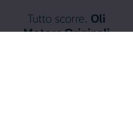
Tutto scorre.
Oli
Motore Originali
Volkswagen
e fluidi.