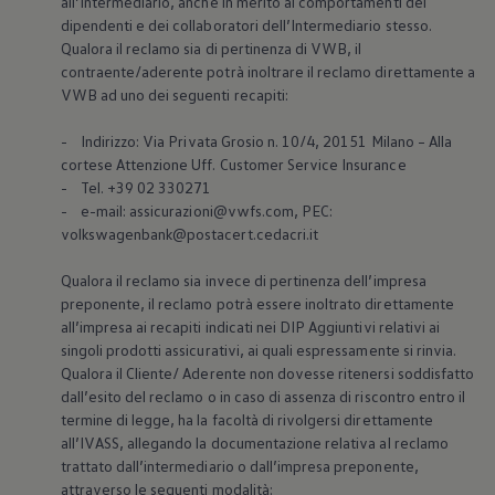
all’Intermediario, anche in merito ai comportamenti dei
dipendenti e dei collaboratori dell’Intermediario stesso.
Qualora il reclamo sia di pertinenza di VWB, il
contraente/aderente potrà inoltrare il reclamo direttamente a
VWB ad uno dei seguenti recapiti:
- Indirizzo: Via Privata Grosio n. 10/4, 20151 Milano – Alla
cortese Attenzione Uff. Customer Service Insurance
- Tel. +39 02 330271
- e-mail: assicurazioni@vwfs.com, PEC:
volkswagenbank@postacert.cedacri.it
Qualora il reclamo sia invece di pertinenza dell’impresa
preponente, il reclamo potrà essere inoltrato direttamente
all’impresa ai recapiti indicati nei DIP Aggiuntivi relativi ai
singoli prodotti assicurativi, ai quali espressamente si rinvia.
Qualora il Cliente/ Aderente non dovesse ritenersi soddisfatto
dall’esito del reclamo o in caso di assenza di riscontro entro il
termine di legge, ha la facoltà di rivolgersi direttamente
all’IVASS, allegando la documentazione relativa al reclamo
trattato dall’intermediario o dall’impresa preponente,
attraverso le seguenti modalità: