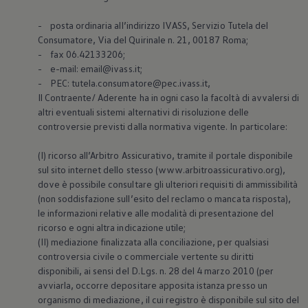
- posta ordinaria all’indirizzo IVASS, Servizio Tutela del
Consumatore, Via del Quirinale n. 21, 00187 Roma;
- fax 06.42133206;
- e-mail: email@ivass.it;
- PEC: tutela.consumatore@pec.ivass.it,
Il Contraente/ Aderente ha in ogni caso la facoltà di avvalersi di
altri eventuali sistemi alternativi di risoluzione delle
controversie previsti dalla normativa vigente. In particolare:
(I) ricorso all’Arbitro Assicurativo, tramite il portale disponibile
sul sito internet dello stesso (www.arbitroassicurativo.org),
dove è possibile consultare gli ulteriori requisiti di ammissibilità
(non soddisfazione sull’esito del reclamo o mancata risposta),
le informazioni relative alle modalità di presentazione del
ricorso e ogni altra indicazione utile;
(II) mediazione finalizzata alla conciliazione, per qualsiasi
controversia civile o commerciale vertente su diritti
disponibili, ai sensi del D.Lgs. n. 28 del 4 marzo 2010 (per
avviarla, occorre depositare apposita istanza presso un
organismo di mediazione, il cui registro è disponibile sul sito del