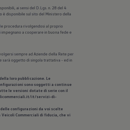
ponibili, ai sensi del D.Lgs. n. 28 del 4
è disponibile sul sito del Ministero della
tale procedura rivolgendosi al proprio
i si impegnano a cooperare in buona fede e
 rivolgersi sempre ad Aziende della Rete per
 sarà oggetto di singola trattativa - ed in
ella loro pubblicazione. Le
 configurazioni sono soggetti a continue
te le versioni dotate di serie con il
commerciali.it/it/servizi-di-
delle configurazioni da voi scelte
n
Veicoli Commerciali di fiducia, che vi