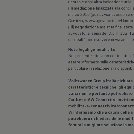
ricorso e ogni altra indicazione utile;
(II) mediazione finalizzata alla concil
marzo 2010 (per avviarla, occorre dep
Giustizia, www.giustizia.it, nel luog
(III) negoziazione assistita finalizza
avvocato, ai sensi del D.L. n. 132, 
con lealtà per risolvere in via amic
Note legali generali sito
Nel presente sito sono contenute info
essere informato sulle caratteristich
particolare in relazione alla disponi
Volkswagen
Group Italia dichiara
caratteristiche tecniche, gli equip
variazioni e pertanto potrebbero n
Car-Net o VW Connect vi invitiam
mobilita-e-connettivita/connett
Vi informiamo che a causa della ri
potrebbero richiedere delle modif
fornirà la migliore soluzione in m