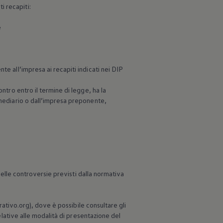
i recapiti:
e
te all’impresa ai recapiti indicati nei DIP
ntro entro il termine di legge, ha la
rmediario o dall’impresa preponente,
 delle controversie previsti dalla normativa
urativo.org), dove è possibile consultare gli
relative alle modalità di presentazione del