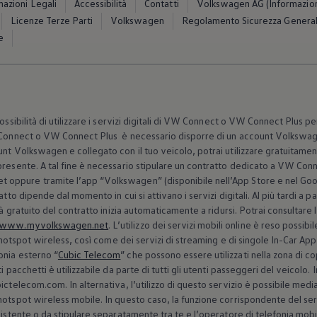
mazioni Legali
Accessibilità
Contatti
Volkswagen AG (Informazioni 
Licenze Terze Parti
Volkswagen
Regolamento Sicurezza General
e
ossibilità di utilizzare i servizi digitali di VW Connect o VW Connect Plus per 
W Connect o VW Connect Plus è necessario disporre di un account
Volkswa
unt
Volkswagen
e collegato con il tuo veicolo, potrai utilizzare gratuitamente
 presente. A tal fine è necessario stipulare un contratto dedicato a VW C
t oppure tramite l’app
“
Volkswagen
” (disponibile nell’App Store e nel Go
atto dipende dal momento in cui si attivano i servizi digitali. Al più tardi a 
tà gratuito del contratto inizia automaticamente a ridursi. Potrai consultare 
www.myvolkswagen.net
. L’utilizzo dei servizi mobili online è reso possi
l’hotspot wireless, così come dei servizi di streaming e di singole In-Car App
onia esterno “
Cubic Telecom
” che possono essere utilizzati nella zona di co
i pacchetti è utilizzabile da parte di tutti gli utenti passeggeri del veicolo.
ictelecom.com. In alternativa, l’utilizzo di questo servizio è possibile medi
hotspot wireless mobile. In questo caso, la funzione corrispondente del serv
sistente o da stipulare separatamente tra te e l’operatore di telefonia mobi