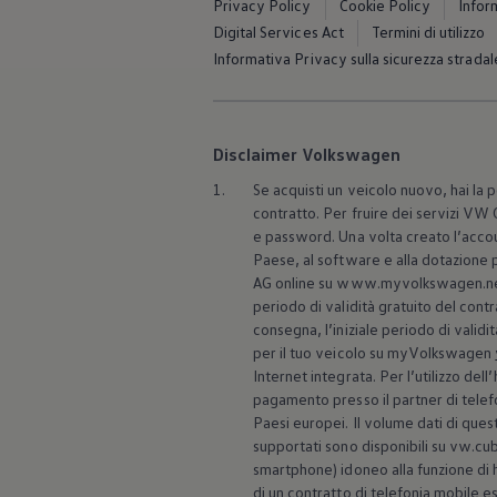
Privacy Policy
Cookie Policy
Infor
Servizi Finanziari
Progetto Valore Volkswagen
Digital Services Act
Termini di utilizzo
Più Credito
Informativa Privacy sulla sicurezza stradal
Noleggio
Leasing Finanziario
Servizi Assicurativi
Polizza Protezione Credito
Assicurazione GAP Protezioneventi
Disclaimer Volkswagen
Estensione Garanzia Usato
Furto e incendio
1.
Se acquisti un veicolo nuovo, hai la p
Sistemi di Identificazione Veicolo
contratto. Per fruire dei servizi V
Safe inMotion e Capital Safe +
e password. Una volta creato l’acco
Allestimenti e personalizzazioni
Paese, al software e alla dotazione
Allestimenti chiavi in mano
AG online su www.myvolkswagen.ne
Trasporto persone con disabilità
periodo di validità gratuito del contr
Listini e Dati tecnici
Veicoli in pronta consegna
consegna, l’iniziale periodo di validi
Mobilità elettrica e Ibrida Plug-In
per il tuo veicolo su myVolkswagen
Guida sui veicoli elettrici e sulle batterie
Internet integrata. Per l’utilizzo del
Veicoli elettrici
pagamento presso il partner di telef
Soluzioni di ricarica e autonomia
Paesi europei. Il volume dati di quest
Simulatore del tempo di ricarica
supportati sono disponibili su vw.cub
Simulatore dell’autonomia
Ricarica domestica
smartphone) idoneo alla funzione di 
Ricarica in movimento
di un contratto di telefonia mobile e