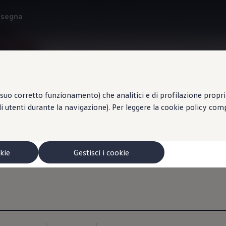
onsegna
Avvisi di pericolo
suo corretto funzionamento) che analitici e di profilazione propri e
li utenti durante la navigazione). Per leggere la cookie policy co
odo più sicuro
, ad esempio, veicoli in avaria, code improvvise, incidenti, cantieri
okie
Gestisci i cookie