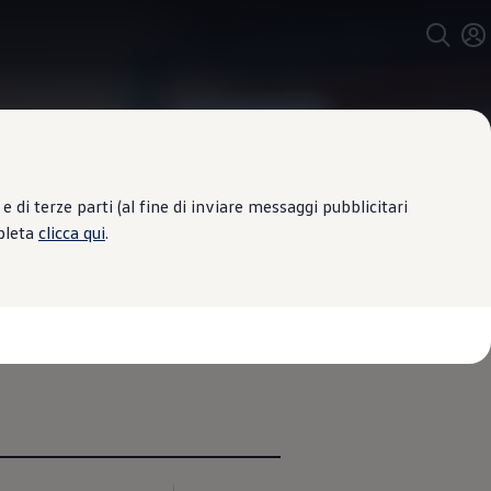
 di terze parti (al fine di inviare messaggi pubblicitari
mpleta
clicca qui
.
 stradali e frenate di emergenza dei