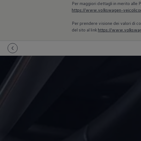
Per maggiori dettagli in merito alle
https://www.volkswagen-veicolicomm
Per prendere visione dei valori di co
del sito al link
https://www.volkswage