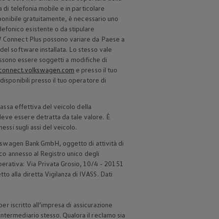
 di telefonia mobile e in particolare
sponibile gratuitamente, è necessario uno
efonico esistente o da stipulare
VW Connect Plus possono variare da Paese a
del software installata. Lo stesso vale
 possono essere soggetti a modifiche di
connect.volkswagen.com
e presso il tuo
disponibili presso il tuo operatore di
massa effettiva del veicolo della
eve essere detratta da tale valore. È
essi sugli assi del veicolo.
kswagen
Bank GmbH, oggetto di attività di
nco annesso al Registro unico degli
perativa: Via Privata Grosio, 10/4 - 20151
o alla diretta Vigilanza di IVASS. Dati
per iscritto all’impresa di assicurazione
ntermediario stesso. Qualora il reclamo sia