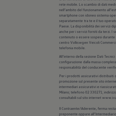
Accessori per la ricarica
rete mobile. Lo scambio di dati media
Calcolo percorso
nell’ambito del funzionamento all’este
Connettività e Sicurezza
smartphone con idoneo sistema opera
VW Connect
separatamente tra te e il tuo opera
VW Connect per ID. Buzz
VW Connect per Amarok
Paese. La disponibilità dei servizi d
VW Connect per Transporter e Caravelle
anche per i servizi forniti da terzi. 
Sistemi di assistenza alla guida
contenuto o essere sospesi durante il
Aggiornamenti software
centro Volkswgen Veicoli Commerciali.
Aggiornamenti software per ID. Buzz
telefonia mobile.
Car-Net e App-connect
California App
All’interno della sezione Dati Tecnici
Service
configurazione dalla massa compless
Promozioni
responsabilità del conducente verific
Manutenzione e Servizi
Piani di Manutenzione
Per i prodotti assicurativi distribui
Ricambi, Oli Motore e Fluidi
promozione sul presente sito internet
Ruote e Pneumatici
Servizio Officina Mobile
intermediari assicurativi e riassicu
Finanziamento Save&Care
Milano; telefono 02 330271; indirizz
Accessori
consultabili sul sito internet www.iva
Manuale uso e Manutenzione
Servizio Mobilità
Il Contraente/Aderente, ferma restando
Garanzie
preponente oppure all’Intermediario,
Informazioni utili