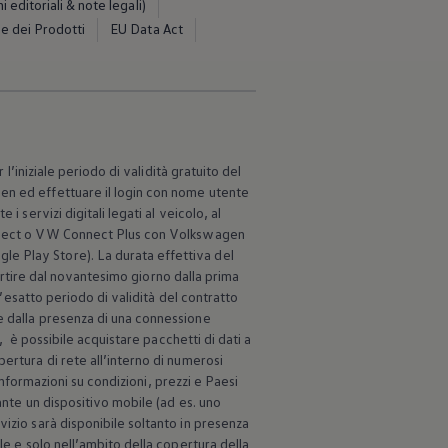
editoriali & note legali)
e dei Prodotti
EU Data Act
l’iniziale periodo di validità gratuito del
gen
ed effettuare il login con nome utente
 i servizi digitali legati al veicolo, al
onnect o VW Connect Plus con
Volkswagen
ogle Play Store). La durata effettiva del
partire dal novantesimo giorno dalla prima
l’esatto periodo di validità del contratto
bile dalla presenza di una connessione
, è possibile acquistare pacchetti di dati a
pertura di rete all’interno di numerosi
 Informazioni su condizioni, prezzi e Paesi
ante un dispositivo mobile (ad es. uno
izio sarà disponibile soltanto in presenza
le e solo nell’ambito della copertura della