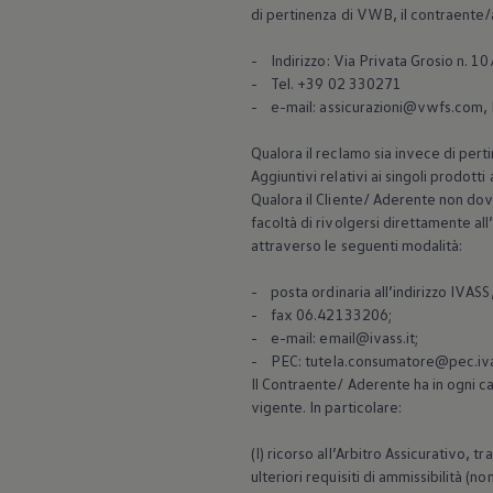
Mondo Volkswagen
di pertinenza di VWB, il contraente/
Il Bar del Lunedì
VanLife Stories
- Indirizzo: Via Privata Grosio n. 1
75 anni di Bulli
- Tel. +39 02 330271
Guida autonoma
- e-mail: assicurazioni@vwfs.com,
ID. Buzz al World Ducati Week 2026
Contatti
Qualora il reclamo sia invece di pert
Aggiuntivi relativi ai singoli prodotti
Qualora il Cliente/ Aderente non dove
facoltà di rivolgersi direttamente a
attraverso le seguenti modalità:
- posta ordinaria all’indirizzo IVAS
- fax 06.42133206;
- e-mail: email@ivass.it;
- PEC: tutela.consumatore@pec.iva
Il Contraente/ Aderente ha in ogni cas
vigente. In particolare:
(I) ricorso all’Arbitro Assicurativo, 
ulteriori requisiti di ammissibilità (