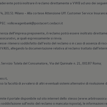
aderente potrà inoltrare il reclamo direttamente a VWB ad uno dei seguent
0/4, 20151 Milano – Alla cortese Attenzione Uff. Customer Service Insuranc
 PEC: volkswagenbank@postacert.cedacri.it
inenza dell’impresa preponente, il reclamo potrà essere inoltrato direttamen
 assicurativi, ai quali espressamente si rinvia.
sse ritenersi soddisfatto dall’esito del reclamo o in caso di assenza di risco
ll’IVASS, allegando la documentazione relativa al reclamo trattato dall’inte
S, Servizio Tutela del Consumatore, Via del Quirinale n. 21, 00187 Roma;
ss.it,
o la facoltà di avvalersi di altri eventuali sistemi alternativi di risoluzione
tramite il portale disponibile sul sito internet dello stesso (www.arbitroassic
non soddisfazione sull’esito del reclamo o mancata risposta), le informazioni 