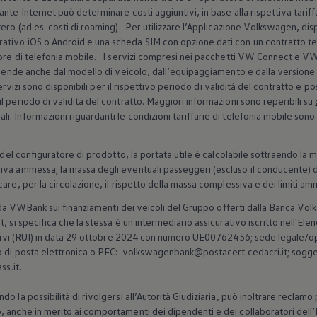
nte Internet può determinare costi aggiuntivi, in base alla rispettiva tariffa
ro (ad es. costi di roaming). Per utilizzare l’Applicazione
Volkswagen
, di
tivo iOS o Android e una scheda SIM con opzione dati con un contratto tel
tore di telefonia mobile. I servizi compresi nei pacchetti VW Connect e 
ipende anche dal modello di veicolo, dall’equipaggiamento e dalla versione 
I servizi sono disponibili per il rispettivo periodo di validità del contratto e
 periodo di validità del contratto. Maggiori informazioni sono reperibili su
 Informazioni riguardanti le condizioni tariffarie di telefonia mobile sono 
 del configuratore di prodotto, la portata utile è calcolabile sottraendo la 
iva ammessa; la massa degli eventuali passeggeri (escluso il conducente) d
are, per la circolazione, il rispetto della massa complessiva e dei limiti amm
ti da VWBank sui finanziamenti dei veicoli del Gruppo offerti dalla Banca
Vol
, si specifica che la stessa è un intermediario assicurativo iscritto nell'Ele
rativi (RUI) in data 29 ottobre 2024 con numero UE00762456; sede legale/o
o di posta elettronica o PEC: volkswagenbank@postacert.cedacri.it; soggett
ss.it.
 la possibilità di rivolgersi all’Autorità Giudiziaria, può inoltrare reclamo 
 anche in merito ai comportamenti dei dipendenti e dei collaboratori dell’I