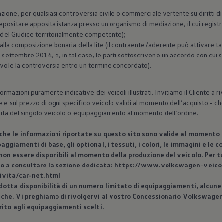
iazione, per qualsiasi controversia civile o commerciale vertente su diritti dis
ositare apposita istanza presso un organismo di mediazione, il cui registro 
o del Giudice territorialmente competente);
ta alla composizione bonaria della lite (il contraente/aderente può attivare 
12 settembre 2014, e, in tal caso, le parti sottoscrivono un accordo con cu
hevole la controversia entro un termine concordato).
rmazioni puramente indicative dei veicoli illustrati. Invitiamo il Cliente a
e e sul prezzo di ogni specifico veicolo validi al momento dell’acquisto - che
bilità del singolo veicolo o equipaggiamento al momento dell’ordine.
 che le informazioni riportate su questo sito sono valide al momento d
aggiamenti di base, gli optional, i tessuti, i colori, le immagini e le
on essere disponibili al momento della produzione del veicolo. Per tut
o a consultare la sezione dedicata: https://www.volkswagen-veicoli
ivita/car-net.html
dotta disponibilità di un numero limitato di equipaggiamenti, alcune 
iche. Vi preghiamo di rivolgervi al vostro Concessionario
Volkswage
erito agli equipaggiamenti scelti.