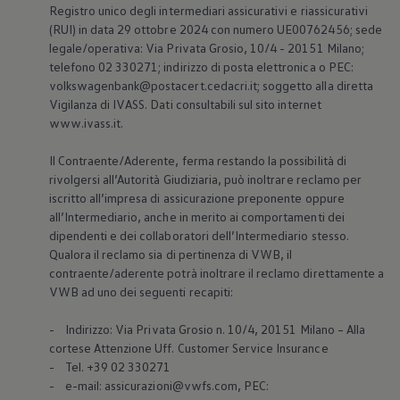
Registro unico degli intermediari assicurativi e riassicurativi
(RUI) in data 29 ottobre 2024 con numero UE00762456; sede
legale/operativa: Via Privata Grosio, 10/4 - 20151 Milano;
telefono 02 330271; indirizzo di posta elettronica o PEC:
volkswagenbank@postacert.cedacri.it; soggetto alla diretta
Vigilanza di IVASS. Dati consultabili sul sito internet
www.ivass.it.
Il Contraente/Aderente, ferma restando la possibilità di
rivolgersi all’Autorità Giudiziaria, può inoltrare reclamo per
iscritto all’impresa di assicurazione preponente oppure
all’Intermediario, anche in merito ai comportamenti dei
dipendenti e dei collaboratori dell’Intermediario stesso.
Qualora il reclamo sia di pertinenza di VWB, il
contraente/aderente potrà inoltrare il reclamo direttamente a
VWB ad uno dei seguenti recapiti:
- Indirizzo: Via Privata Grosio n. 10/4, 20151 Milano – Alla
cortese Attenzione Uff. Customer Service Insurance
- Tel. +39 02 330271
- e-mail: assicurazioni@vwfs.com, PEC: