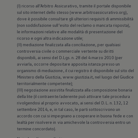
(I) ricorso all’Arbitro Assicurativo, tramite il portale disponibile
sul sito internet dello stesso (www.arbitroassicurativo.org),
dove è possibile consultare gli ulteriori requisiti di ammissibilità
(non soddisfazione sull’esito del reclamo o mancata risposta),
le informazioni relative alle modalità di presentazione del
ricorso e ogni altra indicazione utile;
(II) mediazione finalizzata alla conciliazione, per qualsiasi
controversia civile o commerciale vertente su diritti
disponibili, ai sensi del D.Lgs. n. 28 del 4 marzo 2010 (per
avviarla, occorre depositare apposita istanza presso un
organismo di mediazione, il cui registro è disponibile sul sito del
Ministero della Giustizia, www.giustizia.it, nel luogo del Giudice
territorialmente competente);
(III) negoziazione assistita finalizzata alla composizione bonaria
della lite (il contraente/aderente può attivare tale procedura
rivolgendosi al proprio avvocato, ai sensi del D.L. n. 132, 12
settembre 2014, e, in tal caso, le parti sottoscrivono un
accordo con cui si impegnano a cooperare in buona fede e con
lealtà per risolvere in via amichevole la controversia entro un
termine concordato).