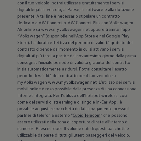
con il tuo veicolo, potrai utilizzare gratuitamente i servizi
Accessori per la ricarica
Calcolo percorso
digitali legati al veicolo, al Paese, al software e alla dotazione
Connettività e Sicurezza
presente. A tal fine è necessario stipulare un contratto
VW Connect
dedicato a VW Connect o VW Connect Plus con
Volkswagen
VW Connect per ID. Buzz
AG online su www.myvolkswagen.net oppure tramite l’app
VW Connect per Amarok
“
Volkswagen
” (disponibile nell’App Store e nel Google Play
VW Connect per Transporter e Caravelle
Store). La durata effettiva del periodo di validità gratuito del
Sistemi di assistenza alla guida
Aggiornamenti software
contratto dipende dal momento in cui si attivano i servizi
Aggiornamenti software per ID. Buzz
digitali. Al più tardi a partire dal novantesimo giorno dalla prima
Car-Net e App-connect
consegna, l’iniziale periodo di validità gratuito del contratto
California App
inizia automaticamente a ridursi. Potrai consultare l’esatto
Service
periodo di validità del contratto per il tuo veicolo su
Promozioni
myVolkswagen
www.myvolkswagen.net
. L’utilizzo dei servizi
Manutenzione e Servizi
Piani di Manutenzione
mobili online è reso possibile dalla presenza di una connessione
Ricambi, Oli Motore e Fluidi
Internet integrata. Per l’utilizzo dell’hotspot wireless, così
Ruote e Pneumatici
come dei servizi di streaming e di singole In-Car App, è
Servizio Officina Mobile
possibile acquistare pacchetti di dati a pagamento presso il
Finanziamento Save&Care
partner di telefonia esterno “
Cubic Telecom
” che possono
Accessori
essere utilizzati nella zona di copertura di rete all’interno di
Manuale uso e Manutenzione
Servizio Mobilità
numerosi Paesi europei. Il volume dati di questi pacchetti è
Garanzie
utilizzabile da parte di tutti gli utenti passeggeri del veicolo.
Informazioni utili