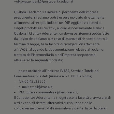
volkswagenbank@postacert.cedacri.it
Qualora il reclamo sia invece di pertinenza dell’impresa
preponente, il reclamo potrà essere inoltrato direttamente
all’impresa ai recapiti indicati nei DIP Aggiuntivi relativi ai
singoli prodotti assicurativi, ai quali espressamente si rinvia.
Qualora il Cliente/ Aderente non dovesse ritenersi soddisfatto
dall’esito del reclamo o in caso di assenza di riscontro entro il
termine di legge, ha la facoltà di rivolgersi direttamente
all’IVASS, allegando la documentazione relativa al reclamo
trattato dall’intermediario o dall’impresa preponente,
attraverso le seguenti modalità:
- posta ordinaria all’indirizzo IVASS, Servizio Tutela del
Consumatore, Via del Quirinale n. 21, 00187 Roma;
- fax 06.42133206;
- e-mail: email@ivass.it;
- PEC: tutela.consumatore@pec.ivass.it,
Il Contraente/ Aderente ha in ogni caso la facoltà di avvalersi di
altri eventuali sistemi alternativi di risoluzione delle
controversie previsti dalla normativa vigente. In particolare: