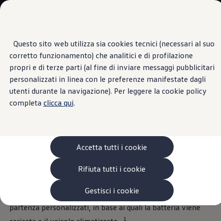
Veicoli
Scopri i modelli
Commerciali
Categorie modelli
Furgoni
VanLife
Questo sito web utilizza sia cookies tecnici (necessari al suo
Passa
Passa ai
Pick-up
corretto funzionamento) che analitici e di profilazione
contenuti
a
Veicoli Commerciali Elettrici
Orari di partenza
principali
fondo
Van
propri e di terze parti (al fine di inviare messaggi pubblicitari
pagina
Modelli precedenti
personalizzati in linea con le preferenze manifestate dagli
Confronta i modelli
Decidi tu quando partire:
utenti durante la navigazione). Per leggere la cookie policy
Configurazioni salvate
Volkswagen Auto
completa
clicca qui
.
Acquista il tuo Veicolo Volkswagen
il tuo
Volkswagen
è
Promozioni
Promozioni e offerte
sempre pronto e
Ecoincentivi Volkswagen
5 Plus
Accetta tutti i cookie
Usato Certificato
puntuale
Cos’è Usato Certificato?
Rifiuta tutti i cookie
Garanzia Usato
Assicurazioni
Clienti Business
Gestisci i cookie
Puoi impostare nel sistema di infotainment orari di
Gamma, promozioni e servizi
partenza personalizzati, in base ai quali la batteria viene
Service Flotte
Area Contatti Clienti Business
1