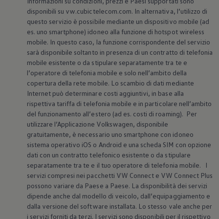
Informazioni su condizioni, prezzi e Paesi supportati sono
Mondo Volkswagen
disponibili su vw.cubictelecom.com. In alternativa, l’utilizzo di
Il Bar del Lunedì
questo servizio è possibile mediante un dispositivo mobile (ad
VanLife Stories
es. uno smartphone) idoneo alla funzione di hotspot wireless
75 anni di Bulli
Guida autonoma
mobile. In questo caso, la funzione corrispondente del servizio
ID. Buzz al World Ducati Week 2026
sarà disponibile soltanto in presenza di un contratto di telefonia
Contatti
mobile esistente o da stipulare separatamente tra te e
l’operatore di telefonia mobile e solo nell’ambito della
copertura della rete mobile. Lo scambio di dati mediante
Internet può determinare costi aggiuntivi, in base alla
rispettiva tariffa di telefonia mobile e in particolare nell’ambito
del funzionamento all’estero (ad es. costi di roaming). Per
utilizzare l’Applicazione
Volkswagen
, disponibile
gratuitamente, è necessario uno smartphone con idoneo
sistema operativo iOS o Android e una scheda SIM con opzione
dati con un contratto telefonico esistente o da stipulare
separatamente tra te e il tuo operatore di telefonia mobile. I
servizi compresi nei pacchetti VW Connect e VW Connect Plus
possono variare da Paese a Paese. La disponibilità dei servizi
dipende anche dal modello di veicolo, dall’equipaggiamento e
dalla versione del software installata. Lo stesso vale anche per
i servizi forniti da terzi. I servizi sono disponibili per il rispettivo