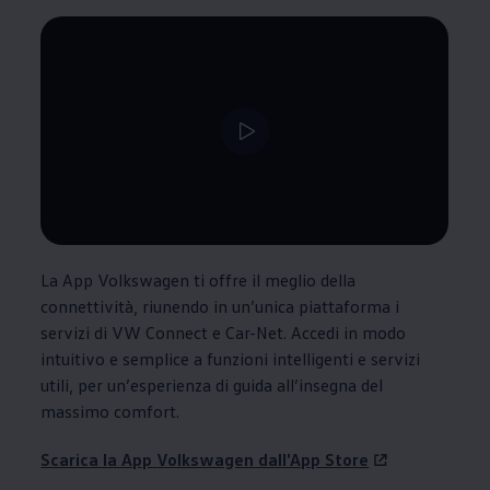
--:--
Tempo rimanente, --:--
La App
Volkswagen
ti offre il meglio della
connettività, riunendo in un’unica piattaforma i
servizi di VW Connect e Car-Net. Accedi in modo
intuitivo e semplice a funzioni intelligenti e servizi
utili, per un’esperienza di guida all’insegna del
massimo comfort.
Scarica la App
Volkswagen
dall'App Store