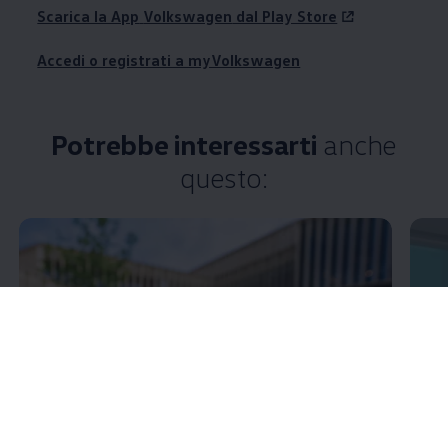
Scarica la App
Volkswagen
dal Play Store
Accedi o registrati a myVolkswagen
Potrebbe interessarti
anche
questo: