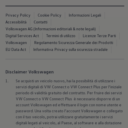
Servizi Finanziari
Progetto Valore Volkswagen
Più Credito
Privacy Policy
Cookie Policy
Informazioni Legali
Noleggio
Accessibilità
Contatti
Leasing Finanziario
Servizi Assicurativi
Volkswagen AG (Informazioni editoriali & note legali)
Polizza Protezione Credito
Digital Services Act
Termini di utilizzo
Licenze Terze Parti
Assicurazione GAP Protezioneventi
Volkswagen
Regolamento Sicurezza Generale dei Prodotti
Estensione Garanzia Usato
Furto e incendio
EU Data Act
Informativa Privacy sulla sicurezza stradale
Sistemi di Identificazione Veicolo
Safe inMotion e Capital Safe +
Allestimenti e personalizzazioni
Allestimenti chiavi in mano
Disclaimer Volkswagen
Trasporto persone con disabilità
Listini e Dati tecnici
1.
Se acquisti un veicolo nuovo, hai la possibilità di utilizzare i
Veicoli in pronta consegna
servizi digitali di VW Connect o VW Connect Plus per l’iniziale
Mobilità elettrica e Ibrida Plug-In
periodo di validità gratuito del contratto. Per fruire dei servizi
Guida sui veicoli elettrici e sulle batterie
VW Connect o VW Connect Plus è necessario disporre di un
Veicoli elettrici
account
Volkswagen
ed effettuare il login con nome utente e
Soluzioni di ricarica e autonomia
Simulatore del tempo di ricarica
password. Una volta creato l’account
Volkswagen
e collegato
Simulatore dell’autonomia
con il tuo veicolo, potrai utilizzare gratuitamente i servizi
Ricarica domestica
digitali legati al veicolo, al Paese, al software e alla dotazione
Ricarica in movimento