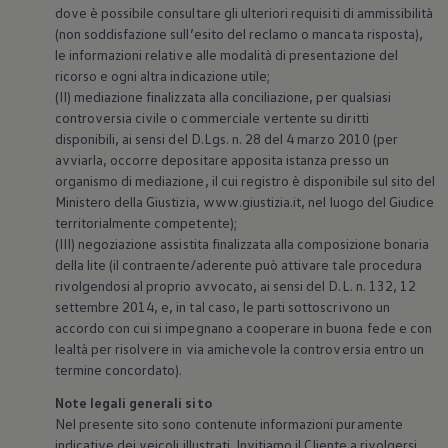
dove è possibile consultare gli ulteriori requisiti di ammissibilità
(non soddisfazione sull’esito del reclamo o mancata risposta),
le informazioni relative alle modalità di presentazione del
ricorso e ogni altra indicazione utile;
(II) mediazione finalizzata alla conciliazione, per qualsiasi
controversia civile o commerciale vertente su diritti
disponibili, ai sensi del D.Lgs. n. 28 del 4 marzo 2010 (per
avviarla, occorre depositare apposita istanza presso un
organismo di mediazione, il cui registro è disponibile sul sito del
Ministero della Giustizia, www.giustizia.it, nel luogo del Giudice
territorialmente competente);
(III) negoziazione assistita finalizzata alla composizione bonaria
della lite (il contraente/aderente può attivare tale procedura
rivolgendosi al proprio avvocato, ai sensi del D.L. n. 132, 12
settembre 2014, e, in tal caso, le parti sottoscrivono un
accordo con cui si impegnano a cooperare in buona fede e con
lealtà per risolvere in via amichevole la controversia entro un
termine concordato).
Note legali generali sito
Nel presente sito sono contenute informazioni puramente
indicative dei veicoli illustrati. Invitiamo il Cliente a rivolgersi