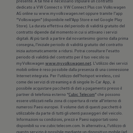
presente. A tal fine è necessario stipulare un contratto
Accessori per la ricarica
dedicato a VW Connect o VW Connect Plus con
Volkswagen
Calcolo percorso
AG online su www.myvolkswagen.net oppure tramite l’app
Connettività e Sicurezza
VW Connect
“
Volkswagen
” (disponibile nell’App Store e nel Google Play
VW Connect per ID. Buzz
Store). La durata effettiva del periodo di validità gratuito del
VW Connect per Amarok
contratto dipende dal momento in cui si attivano i servizi
VW Connect per Transporter e Caravelle
digitali. Al più tardi a partire dal novantesimo giorno dalla prima
Sistemi di assistenza alla guida
consegna, l’iniziale periodo di validità gratuito del contratto
Aggiornamenti software
inizia automaticamente a ridursi. Potrai consultare l’esatto
Aggiornamenti software per ID. Buzz
Car-Net e App-connect
periodo di validità del contratto per il tuo veicolo su
California App
myVolkswagen
www.myvolkswagen.net
. L’utilizzo dei servizi
Service
mobili online è reso possibile dalla presenza di una connessione
Promozioni
Internet integrata. Per l’utilizzo dell’hotspot wireless, così
Manutenzione e Servizi
come dei servizi di streaming e di singole In-Car App, è
Piani di Manutenzione
possibile acquistare pacchetti di dati a pagamento presso il
Ricambi, Oli Motore e Fluidi
Ruote e Pneumatici
partner di telefonia esterno “
Cubic Telecom
” che possono
Servizio Officina Mobile
essere utilizzati nella zona di copertura di rete all’interno di
Finanziamento Save&Care
numerosi Paesi europei. Il volume dati di questi pacchetti è
Accessori
utilizzabile da parte di tutti gli utenti passeggeri del veicolo.
Manuale uso e Manutenzione
Informazioni su condizioni, prezzi e Paesi supportati sono
Servizio Mobilità
disponibili su vw.cubictelecom.com. In alternativa, l’utilizzo di
Garanzie
Informazioni utili
questo servizio è possibile mediante un dispositivo mobile (ad