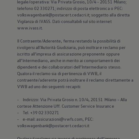
legale/operativa: Via Privata Grosio, 10/4 - 20151 Milano;
telefono 02 330271; indirizzo di posta elettronica o PEC:
volkswagenbank@postacert.cedacri.it; soggetto alla diretta
Vigilanza di IVASS. Dati consultabili sul sito internet
www.ivass.it.
Il Contraente/Aderente, ferma restando la possibilità di
rivolgersi all’Autorità Giudiziaria, può inoltrare reclamo per
iscritto all’impresa di assicurazione preponente oppure
all’Intermediario, anche in merito ai comportamenti dei
dipendenti e dei collaboratori dell’Intermediario stesso.
Qualora il reclamo sia di pertinenza di VWB, il
contraente/aderente potrà inoltrare il reclamo direttamente a
VWB ad uno dei seguenti recapiti:
- Indirizzo: Via Privata Grosio n. 10/4, 20151 Milano – Alla
cortese Attenzione Uff. Customer Service Insurance
- Tel. +39 02 330271
- e-mail: assicurazioni@vwfs.com, PEC:
volkswagenbank@postacert.cedacri.it
Qualora il reclamo sia invece di pertinenza dell’impresa