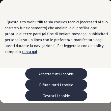
Veicoli
Scopri i modelli
Commerciali
Categorie modelli
Furgoni
VanLife
Questo sito web utilizza sia cookies tecnici (necessari al suo
Passa
Passa ai
Pick-up
corretto funzionamento) che analitici e di profilazione
contenuti
a
Veicoli Commerciali Elettrici
Stato del veicolo
principali
fondo
Van
propri e di terze parti (al fine di inviare messaggi pubblicitari
pagina
Modelli precedenti
personalizzati in linea con le preferenze manifestate dagli
Confronta i modelli
Il tuo veicolo
Volkswagen
utenti durante la navigazione). Per leggere la cookie policy
Configurazioni salvate
Volkswagen Auto
completa
clicca qui
.
Acquista il tuo Veicolo Volkswagen
ti tiene sempre
Promozioni
Promozioni e offerte
aggiornato
Ecoincentivi Volkswagen
5 Plus
Accetta tutti i cookie
Usato Certificato
Cos’è Usato Certificato?
Rifiuta tutti i cookie
Tieni sotto controllo, comodamente tramite app, le
Garanzia Usato
Assicurazioni
informazioni principali del veicolo: dal livello del carburante
Clienti Business
Gestisci i cookie
1
allo stato di porte e finestrini.
Gamma, promozioni e servizi
Service Flotte
Area Contatti Clienti Business