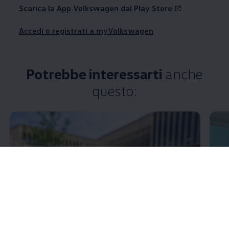
Scarica la App
Volkswagen
dal Play Store
Accedi o registrati a myVolkswagen
Potrebbe interessarti
anche
questo: