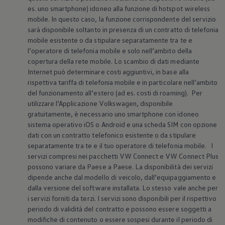
Mondo Volkswagen
es. uno smartphone) idoneo alla funzione di hotspot wireless
Il Bar del Lunedì
mobile. In questo caso, la funzione corrispondente del servizio
VanLife Stories
sarà disponibile soltanto in presenza di un contratto di telefonia
75 anni di Bulli
mobile esistente o da stipulare separatamente tra te e
Guida autonoma
l’operatore di telefonia mobile e solo nell’ambito della
ID. Buzz al World Ducati Week 2026
Contatti
copertura della rete mobile. Lo scambio di dati mediante
Internet può determinare costi aggiuntivi, in base alla
rispettiva tariffa di telefonia mobile e in particolare nell’ambito
del funzionamento all’estero (ad es. costi di roaming). Per
utilizzare l’Applicazione
Volkswagen
, disponibile
gratuitamente, è necessario uno smartphone con idoneo
sistema operativo iOS o Android e una scheda SIM con opzione
dati con un contratto telefonico esistente o da stipulare
separatamente tra te e il tuo operatore di telefonia mobile. I
servizi compresi nei pacchetti VW Connect e VW Connect Plus
possono variare da Paese a Paese. La disponibilità dei servizi
dipende anche dal modello di veicolo, dall’equipaggiamento e
dalla versione del software installata. Lo stesso vale anche per
i servizi forniti da terzi. I servizi sono disponibili per il rispettivo
periodo di validità del contratto e possono essere soggetti a
modifiche di contenuto o essere sospesi durante il periodo di