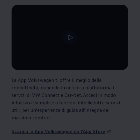
--:--
Tempo rimanente, --:--
La App
Volkswagen
ti offre il meglio della
connettività, riunendo in un’unica piattaforma i
servizi di VW Connect e Car-Net. Accedi in modo
intuitivo e semplice a funzioni intelligenti e servizi
utili, per un’esperienza di guida all’insegna del
massimo comfort.
Scarica la App
Volkswagen
dall'App Store