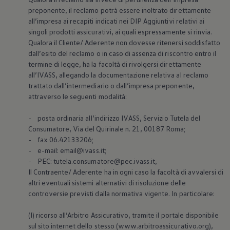
preponente, il reclamo potrà essere inoltrato direttamente
all’impresa ai recapiti indicati nei DIP Aggiuntivi relativi ai
singoli prodotti assicurativi, ai quali espressamente si rinvia.
Qualora il Cliente/ Aderente non dovesse ritenersi soddisfatto
dall’esito del reclamo o in caso di assenza di riscontro entro il
termine di legge, ha la facoltà di rivolgersi direttamente
all’IVASS, allegando la documentazione relativa al reclamo
trattato dall’intermediario o dall’impresa preponente,
attraverso le seguenti modalità:
- posta ordinaria all’indirizzo IVASS, Servizio Tutela del
Consumatore, Via del Quirinale n. 21, 00187 Roma;
- fax 06.42133206;
- e-mail: email@ivass.it;
- PEC: tutela.consumatore@pec.ivass.it,
Il Contraente/ Aderente ha in ogni caso la facoltà di avvalersi di
altri eventuali sistemi alternativi di risoluzione delle
controversie previsti dalla normativa vigente. In particolare:
(I) ricorso all’Arbitro Assicurativo, tramite il portale disponibile
sul sito internet dello stesso (www.arbitroassicurativo.org),