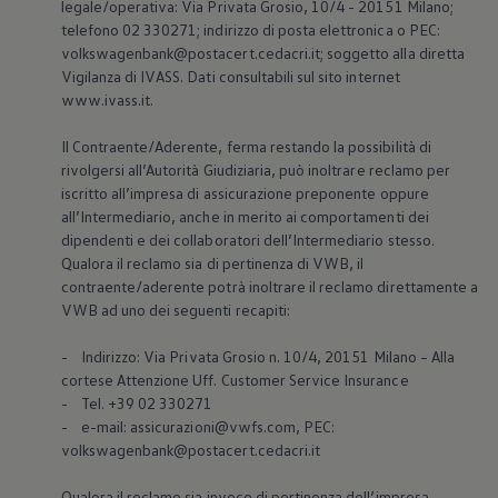
legale/operativa: Via Privata Grosio, 10/4 - 20151 Milano;
telefono 02 330271; indirizzo di posta elettronica o PEC:
volkswagenbank@postacert.cedacri.it; soggetto alla diretta
Vigilanza di IVASS. Dati consultabili sul sito internet
www.ivass.it.
Il Contraente/Aderente, ferma restando la possibilità di
rivolgersi all’Autorità Giudiziaria, può inoltrare reclamo per
iscritto all’impresa di assicurazione preponente oppure
all’Intermediario, anche in merito ai comportamenti dei
dipendenti e dei collaboratori dell’Intermediario stesso.
Qualora il reclamo sia di pertinenza di VWB, il
contraente/aderente potrà inoltrare il reclamo direttamente a
VWB ad uno dei seguenti recapiti:
- Indirizzo: Via Privata Grosio n. 10/4, 20151 Milano – Alla
cortese Attenzione Uff. Customer Service Insurance
- Tel. +39 02 330271
- e-mail: assicurazioni@vwfs.com, PEC:
volkswagenbank@postacert.cedacri.it
Qualora il reclamo sia invece di pertinenza dell’impresa