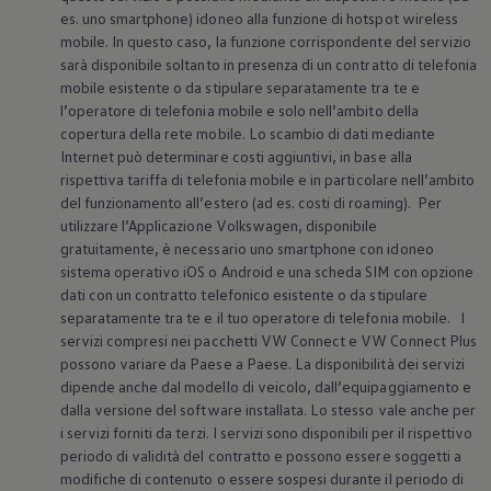
Mondo Volkswagen
es. uno smartphone) idoneo alla funzione di hotspot wireless
Il Bar del Lunedì
mobile. In questo caso, la funzione corrispondente del servizio
VanLife Stories
sarà disponibile soltanto in presenza di un contratto di telefonia
75 anni di Bulli
mobile esistente o da stipulare separatamente tra te e
Guida autonoma
l’operatore di telefonia mobile e solo nell’ambito della
ID. Buzz al World Ducati Week 2026
Contatti
copertura della rete mobile. Lo scambio di dati mediante
Internet può determinare costi aggiuntivi, in base alla
rispettiva tariffa di telefonia mobile e in particolare nell’ambito
del funzionamento all’estero (ad es. costi di roaming). Per
utilizzare l’Applicazione
Volkswagen
, disponibile
gratuitamente, è necessario uno smartphone con idoneo
sistema operativo iOS o Android e una scheda SIM con opzione
dati con un contratto telefonico esistente o da stipulare
separatamente tra te e il tuo operatore di telefonia mobile. I
servizi compresi nei pacchetti VW Connect e VW Connect Plus
possono variare da Paese a Paese. La disponibilità dei servizi
dipende anche dal modello di veicolo, dall’equipaggiamento e
dalla versione del software installata. Lo stesso vale anche per
i servizi forniti da terzi. I servizi sono disponibili per il rispettivo
periodo di validità del contratto e possono essere soggetti a
modifiche di contenuto o essere sospesi durante il periodo di