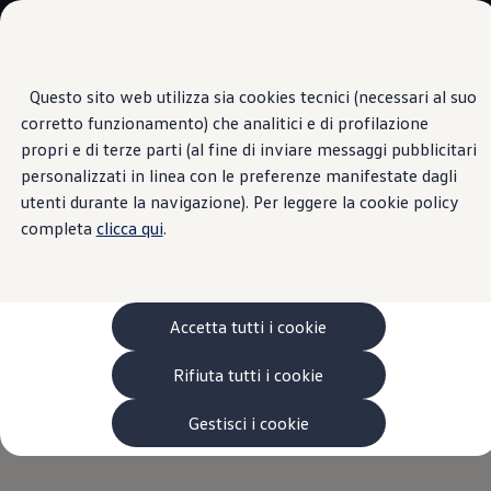
Veicoli
Scopri i modelli
Commerciali
Categorie modelli
Furgoni
VanLife
Questo sito web utilizza sia cookies tecnici (necessari al suo
Passa
Passa ai
Pick-up
corretto funzionamento) che analitici e di profilazione
contenuti
a
Veicoli Commerciali Elettrici
Batteria e ricarica
principali
fondo
Van
propri e di terze parti (al fine di inviare messaggi pubblicitari
pagina
Modelli precedenti
personalizzati in linea con le preferenze manifestate dagli
Confronta i modelli
Scegli tu quando e come
utenti durante la navigazione). Per leggere la cookie policy
Configurazioni salvate
Volkswagen Auto
completa
clicca qui
.
Acquista il tuo Veicolo Volkswagen
ricaricare la batteria
Promozioni
Promozioni e offerte
Ecoincentivi Volkswagen
5 Plus
Accetta tutti i cookie
La ricarica può essere avviata e interrotta direttamente
Usato Certificato
tramite app. Inoltre, puoi controllare il tempo di ricarica
Cos’è Usato Certificato?
Rifiuta tutti i cookie
residuo, l’autonomia attuale e il livello di carica della
Garanzia Usato
Assicurazioni
1
batteria.⁠
Clienti Business
Gestisci i cookie
Gamma, promozioni e servizi
Service Flotte
Area Contatti Clienti Business