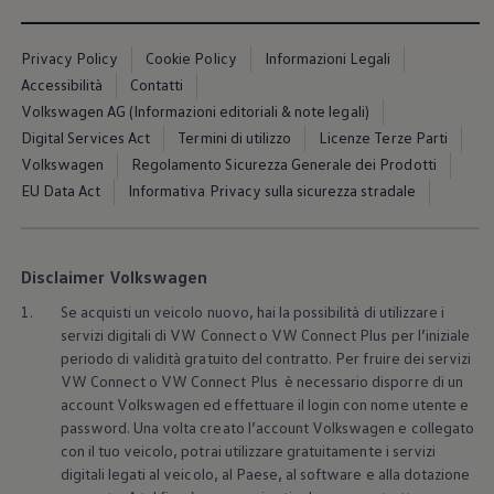
Servizi Finanziari
Progetto Valore Volkswagen
Più Credito
Privacy Policy
Cookie Policy
Informazioni Legali
Noleggio
Accessibilità
Contatti
Leasing Finanziario
Servizi Assicurativi
Volkswagen AG (Informazioni editoriali & note legali)
Polizza Protezione Credito
Digital Services Act
Termini di utilizzo
Licenze Terze Parti
Assicurazione GAP Protezioneventi
Volkswagen
Regolamento Sicurezza Generale dei Prodotti
Estensione Garanzia Usato
Furto e incendio
EU Data Act
Informativa Privacy sulla sicurezza stradale
Sistemi di Identificazione Veicolo
Safe inMotion e Capital Safe +
Allestimenti e personalizzazioni
Allestimenti chiavi in mano
Disclaimer Volkswagen
Trasporto persone con disabilità
Listini e Dati tecnici
1.
Se acquisti un veicolo nuovo, hai la possibilità di utilizzare i
Veicoli in pronta consegna
servizi digitali di VW Connect o VW Connect Plus per l’iniziale
Mobilità elettrica e Ibrida Plug-In
periodo di validità gratuito del contratto. Per fruire dei servizi
Guida sui veicoli elettrici e sulle batterie
VW Connect o VW Connect Plus è necessario disporre di un
Veicoli elettrici
account
Volkswagen
ed effettuare il login con nome utente e
Soluzioni di ricarica e autonomia
Simulatore del tempo di ricarica
password. Una volta creato l’account
Volkswagen
e collegato
Simulatore dell’autonomia
con il tuo veicolo, potrai utilizzare gratuitamente i servizi
Ricarica domestica
digitali legati al veicolo, al Paese, al software e alla dotazione
Ricarica in movimento