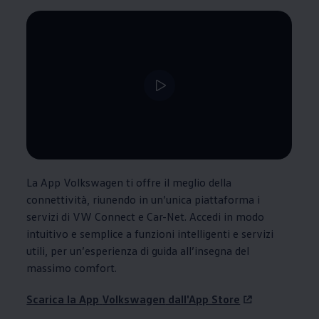
--:--
Tempo rimanente, --:--
La App
Volkswagen
ti offre il meglio della
connettività, riunendo in un’unica piattaforma i
servizi di VW Connect e Car-Net. Accedi in modo
intuitivo e semplice a funzioni intelligenti e servizi
utili, per un’esperienza di guida all’insegna del
massimo comfort.
Scarica la App
Volkswagen
dall'App Store