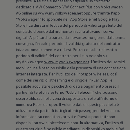
presente. A tal fine è necessario stipulare un contratto
Accessori per la ricarica
dedicato a VW Connect o VW Connect Plus con
Volkswagen
Calcolo percorso
AG online su www.myvolkswagen.net oppure tramite l’app
Connettività e Sicurezza
VW Connect
“
Volkswagen
” (disponibile nell’App Store e nel Google Play
VW Connect per ID. Buzz
Store). La durata effettiva del periodo di validità gratuito del
VW Connect per Amarok
contratto dipende dal momento in cui si attivano i servizi
VW Connect per Transporter e Caravelle
digitali. Al più tardi a partire dal novantesimo giorno dalla prima
Sistemi di assistenza alla guida
consegna, l’iniziale periodo di validità gratuito del contratto
Aggiornamenti software
inizia automaticamente a ridursi. Potrai consultare l’esatto
Aggiornamenti software per ID. Buzz
Car-Net e App-connect
periodo di validità del contratto per il tuo veicolo su
California App
myVolkswagen
www.myvolkswagen.net
. L’utilizzo dei servizi
Service
mobili online è reso possibile dalla presenza di una connessione
Promozioni
Internet integrata. Per l’utilizzo dell’hotspot wireless, così
Manutenzione e Servizi
come dei servizi di streaming e di singole In-Car App, è
Piani di Manutenzione
possibile acquistare pacchetti di dati a pagamento presso il
Ricambi, Oli Motore e Fluidi
Ruote e Pneumatici
partner di telefonia esterno “
Cubic Telecom
” che possono
Servizio Officina Mobile
essere utilizzati nella zona di copertura di rete all’interno di
Finanziamento Save&Care
numerosi Paesi europei. Il volume dati di questi pacchetti è
Accessori
utilizzabile da parte di tutti gli utenti passeggeri del veicolo.
Manuale uso e Manutenzione
Informazioni su condizioni, prezzi e Paesi supportati sono
Servizio Mobilità
disponibili su vw.cubictelecom.com. In alternativa, l’utilizzo di
Garanzie
Informazioni utili
questo servizio è possibile mediante un dispositivo mobile (ad