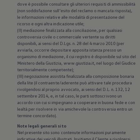
dove è possibile consultare gli ulteriori requisiti di ammissibilità
(non soddisfazione sull’esito del reclamo o mancata risposta),
le informazioni relative alle modalità di presentazione del
ricorso e ogni altra indicazione utile;
(II) mediazione finalizzata alla conciliazione, per qualsiasi
controversia civile o commerciale vertente su diritti
disponibili, ai sensi del D.Lgs. n. 28 del 4 marzo 2010 (per
avviarla, occorre depositare apposita istanza presso un
organismo di mediazione, il cui registro è disponibile sul sito del
Ministero della Giustizia, www.giustizia.it, nel luogo del Giudice
territorialmente competente);
(III) negoziazione assistita finalizzata alla composizione bonaria
della lite (il contraente/aderente può attivare tale procedura
rivolgendosi al proprio avvocato, ai sensi del D.L. n. 132, 12
settembre 2014, e, in tal caso, le parti sottoscrivono un
accordo con cui si impegnano a cooperare in buona fede e con
lealtà per risolvere in via amichevole la controversia entro un
termine concordato).
Note legali generali sito
Nel presente sito sono contenute informazioni puramente
indicative dei veicoli illustrati. Invitiamo il Cliente a rivolgersi