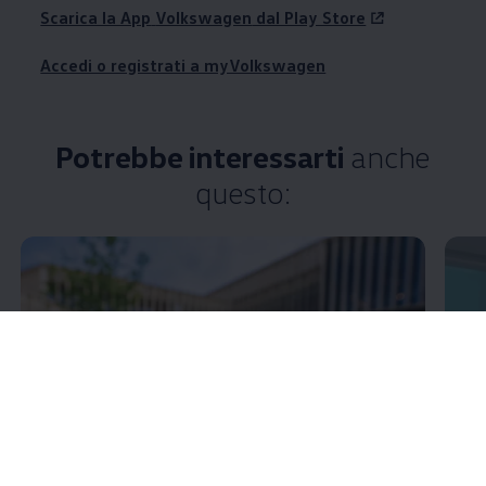
Scarica la App
Volkswagen
dal Play Store
Accedi o registrati a myVolkswagen
Potrebbe interessarti
anche
questo: