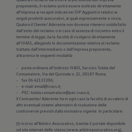
preponente, il reclamo potrà essere inoltrato direttamente
all’impresa ai recapiti indicati nei DIP Aggiuntivi relativi ai
singoli prodotti assicurativi, ai quali espressamente si rinvia.
Qualora il Cliente/ Aderente non dovesse ritenersi soddisfatto
dall’esito del reclamo o in caso di assenza di riscontro entro il
termine di legge, ha la facoltà di rivolgersi direttamente
all’IVASS, allegando la documentazione relativa al reclamo
trattato dall’intermediario o dall’impresa preponente,
attraverso le seguenti modalità:
- posta ordinaria all’indirizzo IVASS, Servizio Tutela del
Consumatore, Via del Quirinale n. 21, 00187 Roma;
- fax 06.42133206;
- e-mail: email@ivass.it;
- PEC: tutela.consumatore@pec.ivass.it,
Il Contraente/ Aderente ha in ogni caso la facoltà di avvalersi di
altri eventuali sistemi alternativi di risoluzione delle
controversie previsti dalla normativa vigente. In particolare:
(I) ricorso all’Arbitro Assicurativo, tramite il portale disponibile
sul sito internet dello stesso (www.arbitroassicurativo.org),