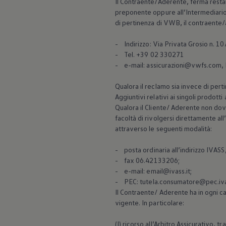
Il Contraente/Aderente, ferma restando
Mondo Volkswagen
preponente oppure all’Intermediario,
Il Bar del Lunedì
di pertinenza di VWB, il contraente/
VanLife Stories
75 anni di Bulli
Guida autonoma
- Indirizzo: Via Privata Grosio n. 1
ID. Buzz al World Ducati Week 2026
- Tel. +39 02 330271
Contatti
- e-mail: assicurazioni@vwfs.com,
Qualora il reclamo sia invece di pert
Aggiuntivi relativi ai singoli prodotti
Qualora il Cliente/ Aderente non dove
facoltà di rivolgersi direttamente a
attraverso le seguenti modalità:
- posta ordinaria all’indirizzo IVAS
- fax 06.42133206;
- e-mail: email@ivass.it;
- PEC: tutela.consumatore@pec.iva
Il Contraente/ Aderente ha in ogni cas
vigente. In particolare:
(I) ricorso all’Arbitro Assicurativo, 