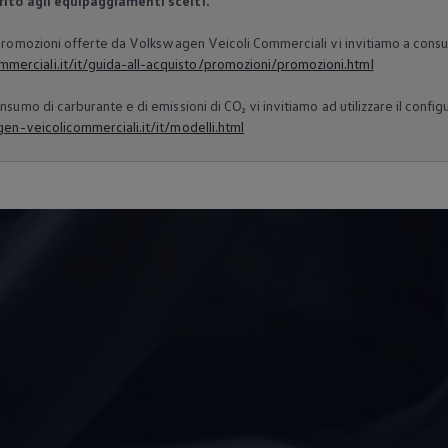
erito agli equipaggiamenti scelti.
 Promozioni offerte da
Volkswagen
Veicoli Commerciali vi invitiamo a consu
erciali.it/it/guida-all-acquisto/promozioni/promozioni.html
nsumo di carburante e di emissioni di CO₂ vi invitiamo ad utilizzare il confi
n-veicolicommerciali.it/it/modelli.html