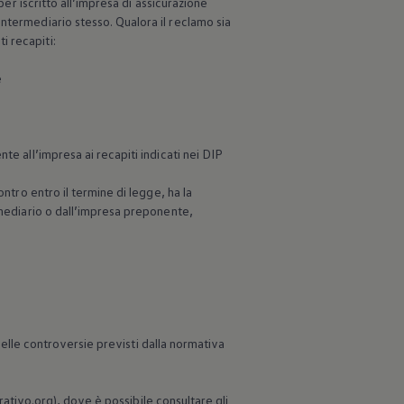
per iscritto all’impresa di assicurazione
ntermediario stesso. Qualora il reclamo sia
i recapiti:
e
te all’impresa ai recapiti indicati nei DIP
ntro entro il termine di legge, ha la
rmediario o dall’impresa preponente,
 delle controversie previsti dalla normativa
urativo.org), dove è possibile consultare gli