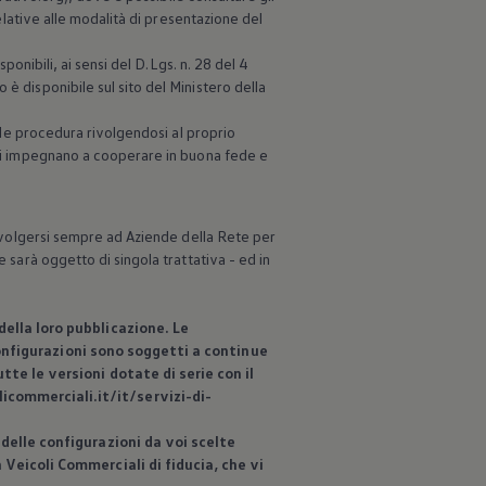
relative alle modalità di presentazione del
ponibili, ai sensi del D.Lgs. n. 28 del 4
è disponibile sul sito del Ministero della
tale procedura rivolgendosi al proprio
i si impegnano a cooperare in buona fede e
 rivolgersi sempre ad Aziende della Rete per
 sarà oggetto di singola trattativa - ed in
ella loro pubblicazione. Le
 configurazioni sono soggetti a continue
te le versioni dotate di serie con il
commerciali.it/it/servizi-di-
delle configurazioni da voi scelte
n
Veicoli Commerciali di fiducia, che vi