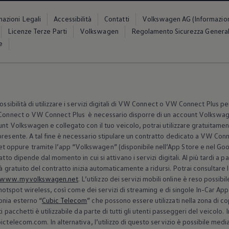
mazioni Legali
Accessibilità
Contatti
Volkswagen AG (Informazioni 
Licenze Terze Parti
Volkswagen
Regolamento Sicurezza General
e
ossibilità di utilizzare i servizi digitali di VW Connect o VW Connect Plus per 
W Connect o VW Connect Plus è necessario disporre di un account
Volkswa
unt
Volkswagen
e collegato con il tuo veicolo, potrai utilizzare gratuitamente
 presente. A tal fine è necessario stipulare un contratto dedicato a VW C
t oppure tramite l’app
“
Volkswagen
” (disponibile nell’App Store e nel Go
atto dipende dal momento in cui si attivano i servizi digitali. Al più tardi a 
tà gratuito del contratto inizia automaticamente a ridursi. Potrai consultare 
www.myvolkswagen.net
. L’utilizzo dei servizi mobili online è reso possi
l’hotspot wireless, così come dei servizi di streaming e di singole In-Car App
onia esterno “
Cubic Telecom
” che possono essere utilizzati nella zona di co
i pacchetti è utilizzabile da parte di tutti gli utenti passeggeri del veicolo.
ictelecom.com. In alternativa, l’utilizzo di questo servizio è possibile medi