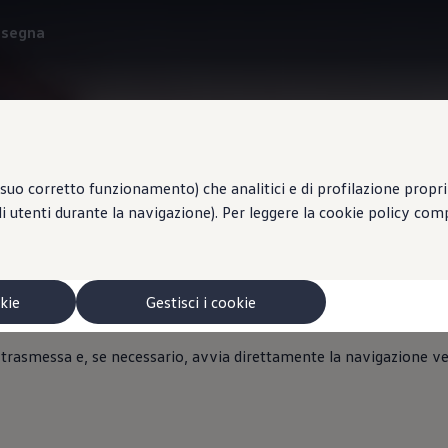
onsegna
Posizione di parcheggio
suo corretto funzionamento) che analitici e di profilazione propri e
li utenti durante la navigazione). Per leggere la cookie policy co
i più dove hai parcheggi
lo sa
okie
Gestisci i cookie
 trasmessa e, se necessario, avvia direttamente la navigazione ver