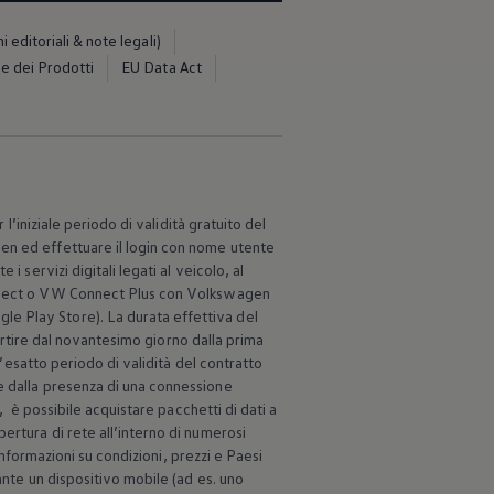
editoriali & note legali)
e dei Prodotti
EU Data Act
l’iniziale periodo di validità gratuito del
gen
ed effettuare il login con nome utente
 i servizi digitali legati al veicolo, al
onnect o VW Connect Plus con
Volkswagen
ogle Play Store). La durata effettiva del
partire dal novantesimo giorno dalla prima
l’esatto periodo di validità del contratto
bile dalla presenza di una connessione
, è possibile acquistare pacchetti di dati a
pertura di rete all’interno di numerosi
 Informazioni su condizioni, prezzi e Paesi
ante un dispositivo mobile (ad es. uno