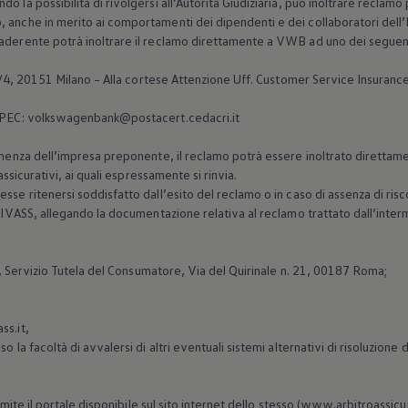
 la possibilità di rivolgersi all’Autorità Giudiziaria, può inoltrare reclamo 
 anche in merito ai comportamenti dei dipendenti e dei collaboratori dell’I
aderente potrà inoltrare il reclamo direttamente a VWB ad uno dei seguent
0/4, 20151 Milano – Alla cortese Attenzione Uff. Customer Service Insuranc
 PEC: volkswagenbank@postacert.cedacri.it
inenza dell’impresa preponente, il reclamo potrà essere inoltrato direttamen
 assicurativi, ai quali espressamente si rinvia.
sse ritenersi soddisfatto dall’esito del reclamo o in caso di assenza di risco
ll’IVASS, allegando la documentazione relativa al reclamo trattato dall’inte
S, Servizio Tutela del Consumatore, Via del Quirinale n. 21, 00187 Roma;
ss.it,
o la facoltà di avvalersi di altri eventuali sistemi alternativi di risoluzione
tramite il portale disponibile sul sito internet dello stesso (www.arbitroassic