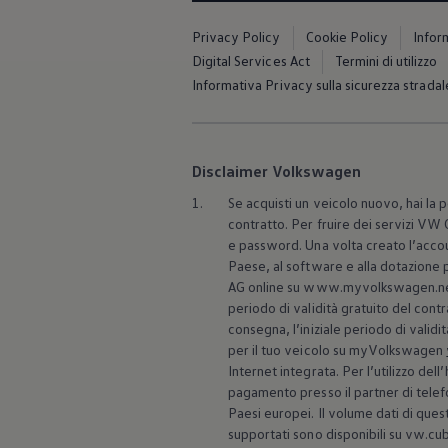
Servizi Finanziari
Progetto Valore Volkswagen
Privacy Policy
Cookie Policy
Infor
Più Credito
Digital Services Act
Termini di utilizzo
Noleggio
Leasing Finanziario
Informativa Privacy sulla sicurezza stradal
Servizi Assicurativi
Polizza Protezione Credito
Assicurazione GAP Protezioneventi
Estensione Garanzia Usato
Disclaimer Volkswagen
Furto e incendio
Sistemi di Identificazione Veicolo
1.
Se acquisti un veicolo nuovo, hai la p
Safe inMotion e Capital Safe +
contratto. Per fruire dei servizi V
Allestimenti e personalizzazioni
Allestimenti chiavi in mano
e password. Una volta creato l’acco
Trasporto persone con disabilità
Paese, al software e alla dotazione
Listini e Dati tecnici
AG online su www.myvolkswagen.ne
Veicoli in pronta consegna
periodo di validità gratuito del contr
Mobilità elettrica e Ibrida Plug-In
consegna, l’iniziale periodo di validi
Guida sui veicoli elettrici e sulle batterie
per il tuo veicolo su myVolkswagen
Veicoli elettrici
Soluzioni di ricarica e autonomia
Internet integrata. Per l’utilizzo del
Simulatore del tempo di ricarica
pagamento presso il partner di telef
Simulatore dell’autonomia
Paesi europei. Il volume dati di quest
Ricarica domestica
supportati sono disponibili su vw.cub
Ricarica in movimento