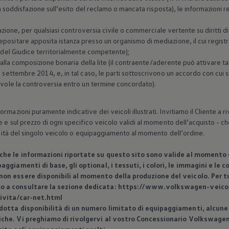
non soddisfazione sull’esito del reclamo o mancata risposta), le informazioni 
iazione, per qualsiasi controversia civile o commerciale vertente su diritti dis
ositare apposita istanza presso un organismo di mediazione, il cui registro 
o del Giudice territorialmente competente);
ta alla composizione bonaria della lite (il contraente/aderente può attivare 
12 settembre 2014, e, in tal caso, le parti sottoscrivono un accordo con cu
hevole la controversia entro un termine concordato).
rmazioni puramente indicative dei veicoli illustrati. Invitiamo il Cliente a
e e sul prezzo di ogni specifico veicolo validi al momento dell’acquisto - che
bilità del singolo veicolo o equipaggiamento al momento dell’ordine.
 che le informazioni riportate su questo sito sono valide al momento d
aggiamenti di base, gli optional, i tessuti, i colori, le immagini e le
on essere disponibili al momento della produzione del veicolo. Per tut
o a consultare la sezione dedicata: https://www.volkswagen-veicoli
ivita/car-net.html
dotta disponibilità di un numero limitato di equipaggiamenti, alcune 
iche. Vi preghiamo di rivolgervi al vostro Concessionario
Volkswage