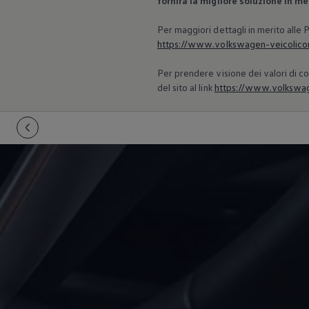
fornirà la migliore soluzione in m
Per maggiori dettagli in merito alle
https://www.volkswagen-veicolicomm
Per prendere visione dei valori di co
del sito al link
https://www.volkswage