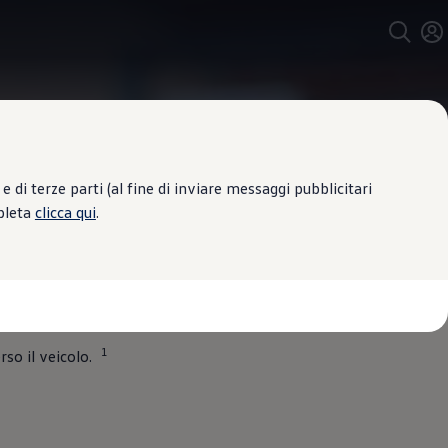
 di terze parti (al fine di inviare messaggi pubblicitari
mpleta
clicca qui
.
ato, il tuo
1
so il veicolo.