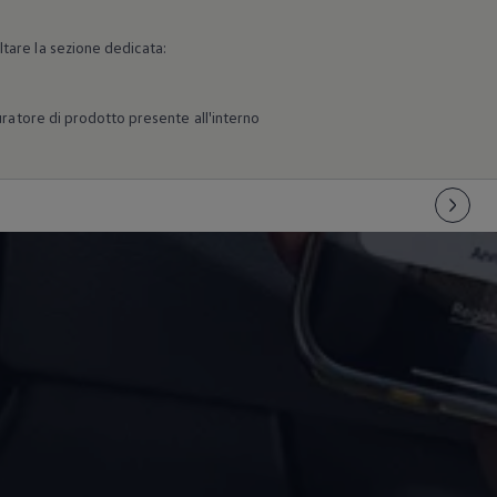
ltare la sezione dedicata:
guratore di prodotto presente all'interno