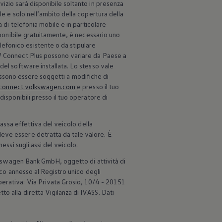
izio sarà disponibile soltanto in presenza
le e solo nell’ambito della copertura della
 di telefonia mobile e in particolare
sponibile gratuitamente, è necessario uno
efonico esistente o da stipulare
VW Connect Plus possono variare da Paese a
del software installata. Lo stesso vale
 possono essere soggetti a modifiche di
connect.volkswagen.com
e presso il tuo
disponibili presso il tuo operatore di
massa effettiva del veicolo della
eve essere detratta da tale valore. È
essi sugli assi del veicolo.
kswagen
Bank GmbH, oggetto di attività di
nco annesso al Registro unico degli
perativa: Via Privata Grosio, 10/4 - 20151
o alla diretta Vigilanza di IVASS. Dati