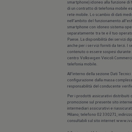
smartphone) idoneo alla funzione di 
Accessori per la ricarica
di un contratto di telefonia mobile e
Calcolo percorso
Connettività e Sicurezza
rete mobile. Lo scambio di dati media
VW Connect
nell’ambito del funzionamento all’este
VW Connect per ID. Buzz
smartphone con idoneo sistema opera
VW Connect per Amarok
separatamente tra te e il tuo opera
VW Connect per Transporter e Caravelle
Paese. La disponibilità dei servizi d
Sistemi di assistenza alla guida
anche per i servizi forniti da terzi. 
Aggiornamenti software
Aggiornamenti software per ID. Buzz
contenuto o essere sospesi durante il
Car-Net e App-connect
centro Volkswgen Veicoli Commerciali.
California App
telefonia mobile.
Service
Promozioni
All’interno della sezione Dati Tecnici
Manutenzione e Servizi
configurazione dalla massa compless
Piani di Manutenzione
responsabilità del conducente verific
Ricambi, Oli Motore e Fluidi
Ruote e Pneumatici
Per i prodotti assicurativi distribui
Servizio Officina Mobile
promozione sul presente sito internet
Finanziamento Save&Care
intermediari assicurativi e riassicu
Accessori
Milano; telefono 02 330271; indirizz
Manuale uso e Manutenzione
Servizio Mobilità
consultabili sul sito internet www.iva
Garanzie
Informazioni utili