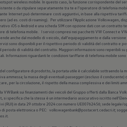
hotspot wireless mobile. In questo caso, la funzione corrispondente del serv
sistente o da stipulare separatamente tra te e l’operatore di telefonia mobi
nte Internet può determinare costi aggiuntivi, in base alla rispettiva tariffa
ro (ad es. costi di roaming). Per utilizzare l’Applicazione
Volkswagen
, di
tivo iOS o Android e una scheda SIM con opzione dati con un contratto tel
tore di telefonia mobile. I servizi compresi nei pacchetti VW Connect e 
ipende anche dal modello di veicolo, dall’equipaggiamento e dalla versione 
I servizi sono disponibili per il rispettivo periodo di validità del contratto e
 periodo di validità del contratto. Maggiori informazioni sono reperibili su
 Informazioni riguardanti le condizioni tariffarie di telefonia mobile sono 
 del configuratore di prodotto, la portata utile è calcolabile sottraendo la 
iva ammessa; la massa degli eventuali passeggeri (escluso il conducente) d
are, per la circolazione, il rispetto della massa complessiva e dei limiti amm
ti da VWBank sui finanziamenti dei veicoli del Gruppo offerti dalla Banca
Vol
, si specifica che la stessa è un intermediario assicurativo iscritto nell'Ele
rativi (RUI) in data 29 ottobre 2024 con numero UE00762456; sede legale/o
o di posta elettronica o PEC: volkswagenbank@postacert.cedacri.it; soggett
ss.it.