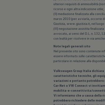
ulteriori requisiti di ammissibilità (
ricorso e ogni altra indicazione utile;
(II) mediazione finalizzata alla concil
marzo 2010 (per avviarla, occorre dep
Giustizia, www.giustizia.it, nel luog
(III) negoziazione assistita finalizza
avvocato, ai sensi del D.L. n. 132, 
con lealtà per risolvere in via amic
Note legali generali sito
Nel presente sito sono contenute info
essere informato sulle caratteristich
particolare in relazione alla disponi
Volkswagen
Group Italia dichiara
caratteristiche tecniche, gli equip
variazioni e pertanto potrebbero n
Car-Net o VW Connect vi invitiam
mobilita-e-connettivita/connett
Vi informiamo che a causa della ri
potrebbero richiedere delle modif