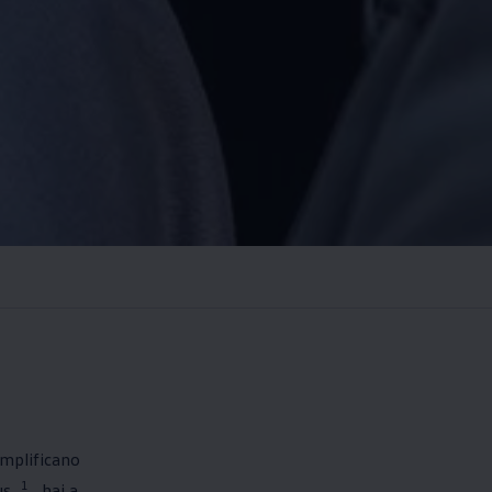
emplificano
1
us
hai a