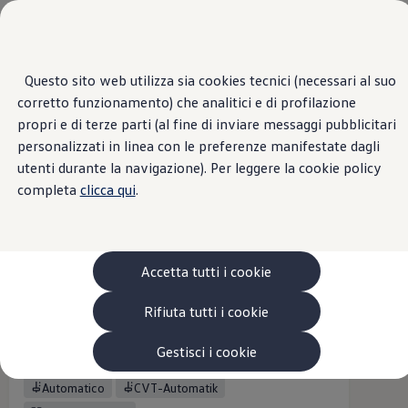
Veicoli
Scopri i modelli
Commerciali
Categorie modelli
Furgoni
VanLife
Questo sito web utilizza sia cookies tecnici (necessari al suo
Panoramica
Versioni
Motori
Esterni
Interni
Ruote
Opt
Passa
Passa ai
Pick-up
corretto funzionamento) che analitici e di profilazione
contenuti
a
Veicoli Commerciali Elettrici
principali
fondo
Van
propri e di terze parti (al fine di inviare messaggi pubblicitari
Transporter furgone
tutti i filtri
pagina
Modelli precedenti
personalizzati in linea con le preferenze manifestate dagli
1
versione
Confronta i modelli
utenti durante la navigazione). Per leggere la cookie policy
Configurazioni salvate
Volkswagen Auto
completa
clicca qui
.
Acquista il tuo Veicolo Volkswagen
Promozioni
Promozioni e offerte
Ecoincentivi Volkswagen
Transporter Van
5 Plus
Accetta tutti i cookie
Usato Certificato
chiavi in mano
44.594,68 €
Cos’è Usato Certificato?
Rifiuta tutti i cookie
IVA esclusa
35.870,00 €
Garanzia Usato
Assicurazioni
MOTORI (14 modelli)
Clienti Business
Gestisci i cookie
Diesel
Benzina PHEV
Manuale
Gamma, promozioni e servizi
Service Flotte
Automatico
CVT-Automatik
Area Contatti Clienti Business