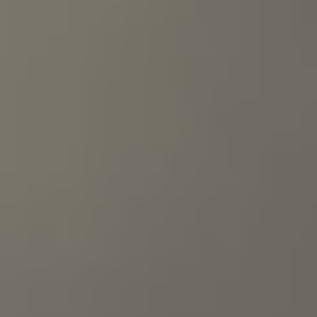
Mondo Volkswagen
Il Bar del Lunedì
VanLife Stories
75 anni di Bulli
Guida autonoma
ID. Buzz al World Ducati Week 2026
Contatti