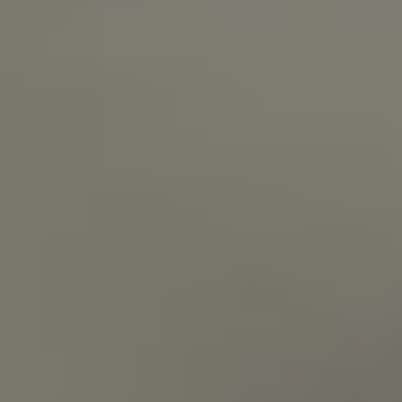
Servizi Finanziari
Progetto Valore Volkswagen
Più Credito
Noleggio
Leasing Finanziario
Servizi Assicurativi
Polizza Protezione Credito
Assicurazione GAP Protezioneventi
Estensione Garanzia Usato
Furto e incendio
Sistemi di Identificazione Veicolo
Safe inMotion e Capital Safe +
Allestimenti e personalizzazioni
Allestimenti chiavi in mano
Trasporto persone con disabilità
Listini e Dati tecnici
Veicoli in pronta consegna
Mobilità elettrica e Ibrida Plug-In
Guida sui veicoli elettrici e sulle batterie
Veicoli elettrici
Soluzioni di ricarica e autonomia
Simulatore del tempo di ricarica
Simulatore dell’autonomia
Ricarica domestica
Ricarica in movimento