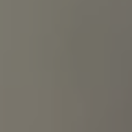
Accessori per la ricarica
Calcolo percorso
Connettività e Sicurezza
VW Connect
VW Connect per ID. Buzz
VW Connect per Amarok
VW Connect per Transporter e Caravelle
Sistemi di assistenza alla guida
Aggiornamenti software
Aggiornamenti software per ID. Buzz
Car-Net e App-connect
California App
Service
Promozioni
Manutenzione e Servizi
Piani di Manutenzione
Ricambi, Oli Motore e Fluidi
Ruote e Pneumatici
Servizio Officina Mobile
Finanziamento Save&Care
Accessori
Manuale uso e Manutenzione
Servizio Mobilità
Garanzie
Informazioni utili