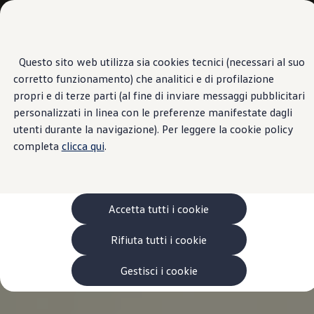
Veicoli
Scopri i modelli
Commerciali
Categorie modelli
Furgoni
VanLife
Questo sito web utilizza sia cookies tecnici (necessari al suo
Passa
Passa ai
Pick-up
corretto funzionamento) che analitici e di profilazione
contenuti
a
Veicoli Commerciali Elettrici
principali
fondo
Van
propri e di terze parti (al fine di inviare messaggi pubblicitari
pagina
Modelli precedenti
personalizzati in linea con le preferenze manifestate dagli
Confronta i modelli
utenti durante la navigazione). Per leggere la cookie policy
Configurazioni salvate
Volkswagen Auto
completa
clicca qui
.
Acquista il tuo Veicolo Volkswagen
Promozioni
Promozioni e offerte
Ecoincentivi Volkswagen
5 Plus
Accetta tutti i cookie
Usato Certificato
Cos’è Usato Certificato?
Rifiuta tutti i cookie
Garanzia Usato
Assicurazioni
Clienti Business
Gestisci i cookie
Gamma, promozioni e servizi
Service Flotte
Area Contatti Clienti Business