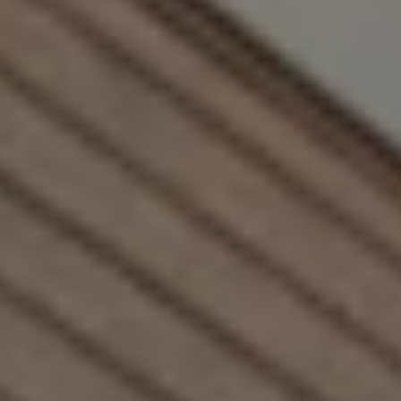
Accessori per la ricarica
Calcolo percorso
Connettività e Sicurezza
VW Connect
VW Connect per ID. Buzz
VW Connect per Amarok
VW Connect per Transporter e Caravelle
Sistemi di assistenza alla guida
Aggiornamenti software
Aggiornamenti software per ID. Buzz
Car-Net e App-connect
California App
Service
Promozioni
Manutenzione e Servizi
Piani di Manutenzione
Ricambi, Oli Motore e Fluidi
Ruote e Pneumatici
Servizio Officina Mobile
Finanziamento Save&Care
Accessori
Manuale uso e Manutenzione
Servizio Mobilità
Garanzie
Informazioni utili