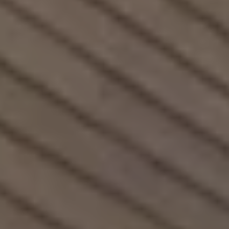
Mondo Volkswagen
Il Bar del Lunedì
VanLife Stories
75 anni di Bulli
Guida autonoma
ID. Buzz al World Ducati Week 2026
Contatti