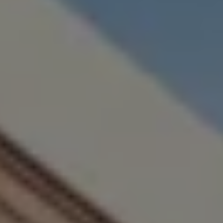
Servizi Finanziari
Progetto Valore Volkswagen
Più Credito
Noleggio
Leasing Finanziario
Servizi Assicurativi
Polizza Protezione Credito
Assicurazione GAP Protezioneventi
Estensione Garanzia Usato
Furto e incendio
Sistemi di Identificazione Veicolo
Safe inMotion e Capital Safe +
Allestimenti e personalizzazioni
Allestimenti chiavi in mano
Trasporto persone con disabilità
Listini e Dati tecnici
Veicoli in pronta consegna
Mobilità elettrica e Ibrida Plug-In
Guida sui veicoli elettrici e sulle batterie
Veicoli elettrici
Soluzioni di ricarica e autonomia
Simulatore del tempo di ricarica
Simulatore dell’autonomia
Ricarica domestica
Ricarica in movimento