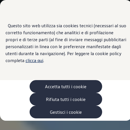
Scopri i modelli
Categorie modelli
Furgoni
VanLife
Questo sito web utilizza sia cookies tecnici (necessari al suo
Passa
Passa ai
Pick-up
corretto funzionamento) che analitici e di profilazione
contenuti
a
Veicoli Commerciali Elettrici
principali
fondo
Van
propri e di terze parti (al fine di inviare messaggi pubblicitari
pagina
Modelli precedenti
personalizzati in linea con le preferenze manifestate dagli
Confronta i modelli
utenti durante la navigazione). Per leggere la cookie policy
Configurazioni salvate
Volkswagen Auto
completa
clicca qui
.
Acquista il tuo Veicolo Volkswagen
Promozioni
Promozioni e offerte
Ecoincentivi Volkswagen
5 Plus
Accetta tutti i cookie
Usato Certificato
Cos’è Usato Certificato?
Rifiuta tutti i cookie
Garanzia Usato
Assicurazioni
Clienti Business
Gestisci i cookie
Gamma, promozioni e servizi
Service Flotte
Area Contatti Clienti Business