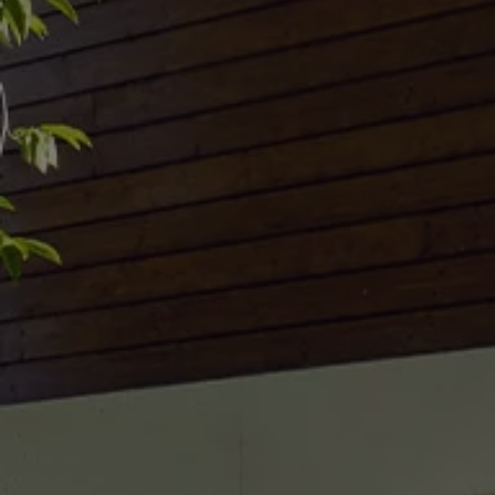
Accessori per la ricarica
Calcolo percorso
Connettività e Sicurezza
VW Connect
VW Connect per ID. Buzz
VW Connect per Amarok
VW Connect per Transporter e Caravelle
Sistemi di assistenza alla guida
Aggiornamenti software
Aggiornamenti software per ID. Buzz
Car-Net e App-connect
California App
Service
Promozioni
Manutenzione e Servizi
Piani di Manutenzione
Ricambi, Oli Motore e Fluidi
Ruote e Pneumatici
Servizio Officina Mobile
Finanziamento Save&Care
Accessori
Manuale uso e Manutenzione
Servizio Mobilità
Garanzie
Informazioni utili