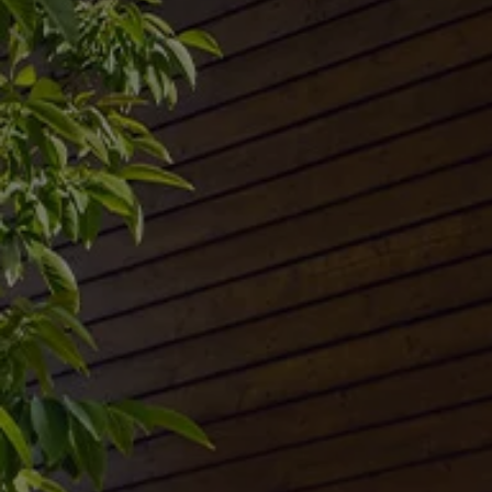
Servizi Finanziari
Progetto Valore Volkswagen
Più Credito
Noleggio
Leasing Finanziario
Servizi Assicurativi
Polizza Protezione Credito
Assicurazione GAP Protezioneventi
Estensione Garanzia Usato
Furto e incendio
Sistemi di Identificazione Veicolo
Safe inMotion e Capital Safe +
Allestimenti e personalizzazioni
Allestimenti chiavi in mano
Trasporto persone con disabilità
Listini e Dati tecnici
Veicoli in pronta consegna
Mobilità elettrica e Ibrida Plug-In
Guida sui veicoli elettrici e sulle batterie
Veicoli elettrici
Soluzioni di ricarica e autonomia
Simulatore del tempo di ricarica
Simulatore dell’autonomia
Ricarica domestica
Ricarica in movimento