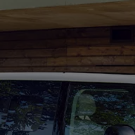
Mondo Volkswagen
Il Bar del Lunedì
VanLife Stories
75 anni di Bulli
Guida autonoma
ID. Buzz al World Ducati Week 2026
Contatti