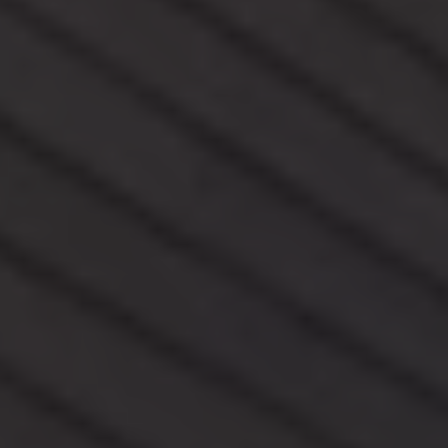
Mondo Volkswagen
Il Bar del Lunedì
VanLife Stories
75 anni di Bulli
Guida autonoma
ID. Buzz al World Ducati Week 2026
Contatti