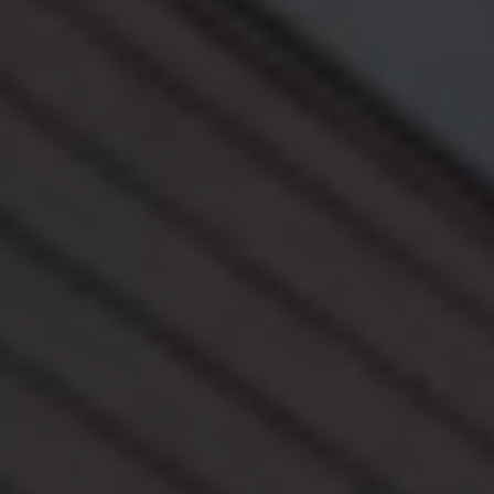
Accessori per la ricarica
Calcolo percorso
Connettività e Sicurezza
VW Connect
VW Connect per ID. Buzz
VW Connect per Amarok
VW Connect per Transporter e Caravelle
Sistemi di assistenza alla guida
Aggiornamenti software
Aggiornamenti software per ID. Buzz
Car-Net e App-connect
California App
Service
Promozioni
Manutenzione e Servizi
Piani di Manutenzione
Ricambi, Oli Motore e Fluidi
Ruote e Pneumatici
Servizio Officina Mobile
Finanziamento Save&Care
Accessori
Manuale uso e Manutenzione
Servizio Mobilità
Garanzie
Informazioni utili