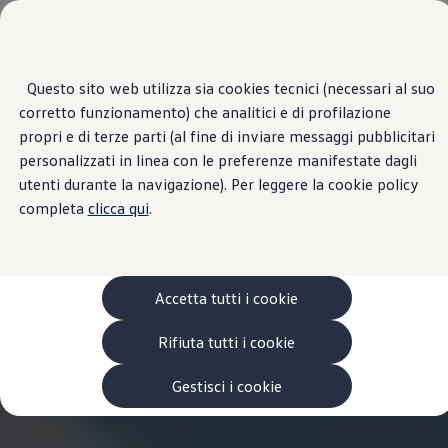
Scopri i modelli
Dati Tecnici
Categorie modelli
Furgoni
ID. Buzz
VanLife
Questo sito web utilizza sia cookies tecnici (necessari al suo
Passa
Passa ai
Pick-up
corretto funzionamento) che analitici e di profilazione
contenuti
a
Veicoli Commerciali Elettrici
Tutte le versioni
principali
fondo
Van
propri e di terze parti (al fine di inviare messaggi pubblicitari
pagina
Modelli precedenti
Dimension Interne
personalizzati in linea con le preferenze manifestate dagli
Confronta i modelli
Motore
utenti durante la navigazione). Per leggere la cookie policy
Configurazioni salvate
Volkswagen Auto
completa
Batteria / Ricarica
clicca qui
.
Acquista il tuo Veicolo Volkswagen
Prestazioni
Promozioni
Promozioni e offerte
Ecoincentivi Volkswagen
5 Plus
Accetta tutti i cookie
Usato Certificato
Cos’è Usato Certificato?
Rifiuta tutti i cookie
Garanzia Usato
Assicurazioni
Clienti Business
Gestisci i cookie
Gamma, promozioni e servizi
Service Flotte
Area Contatti Clienti Business