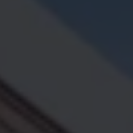
Servizi Finanziari
Progetto Valore Volkswagen
Più Credito
Noleggio
Leasing Finanziario
Servizi Assicurativi
Polizza Protezione Credito
Assicurazione GAP Protezioneventi
Estensione Garanzia Usato
Furto e incendio
Sistemi di Identificazione Veicolo
Safe inMotion e Capital Safe +
Allestimenti e personalizzazioni
Allestimenti chiavi in mano
Trasporto persone con disabilità
Listini e Dati tecnici
Veicoli in pronta consegna
Mobilità elettrica e Ibrida Plug-In
Guida sui veicoli elettrici e sulle batterie
Veicoli elettrici
Soluzioni di ricarica e autonomia
Simulatore del tempo di ricarica
Simulatore dell’autonomia
Ricarica domestica
Ricarica in movimento