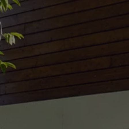
Accessori per la ricarica
Calcolo percorso
Connettività e Sicurezza
VW Connect
VW Connect per ID. Buzz
VW Connect per Amarok
VW Connect per Transporter e Caravelle
Sistemi di assistenza alla guida
Aggiornamenti software
Aggiornamenti software per ID. Buzz
Car-Net e App-connect
California App
Service
Promozioni
Manutenzione e Servizi
Piani di Manutenzione
Ricambi, Oli Motore e Fluidi
Ruote e Pneumatici
Servizio Officina Mobile
Finanziamento Save&Care
Accessori
Manuale uso e Manutenzione
Servizio Mobilità
Garanzie
Informazioni utili