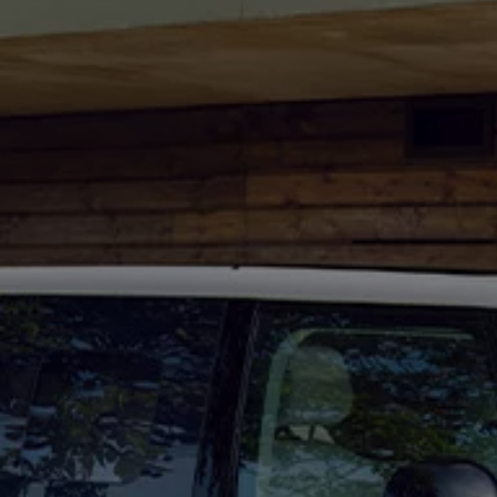
Mondo Volkswagen
Il Bar del Lunedì
VanLife Stories
75 anni di Bulli
Guida autonoma
ID. Buzz al World Ducati Week 2026
Contatti