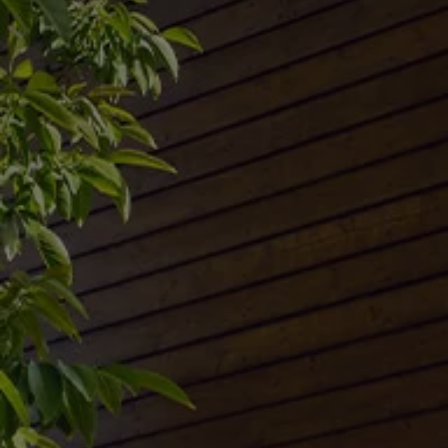
Servizi Finanziari
Progetto Valore Volkswagen
Più Credito
Noleggio
Leasing Finanziario
Servizi Assicurativi
Polizza Protezione Credito
Assicurazione GAP Protezioneventi
Estensione Garanzia Usato
Furto e incendio
Sistemi di Identificazione Veicolo
Safe inMotion e Capital Safe +
Allestimenti e personalizzazioni
Allestimenti chiavi in mano
Trasporto persone con disabilità
Listini e Dati tecnici
Veicoli in pronta consegna
Mobilità elettrica e Ibrida Plug-In
Guida sui veicoli elettrici e sulle batterie
Veicoli elettrici
Soluzioni di ricarica e autonomia
Simulatore del tempo di ricarica
Simulatore dell’autonomia
Ricarica domestica
Ricarica in movimento